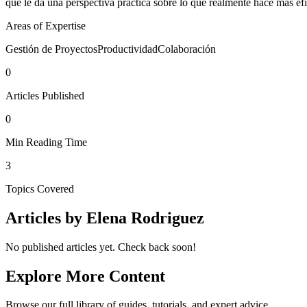
que le da una perspectiva práctica sobre lo que realmente hace más efi
Areas of Expertise
Gestión de Proyectos
Productividad
Colaboración
0
Articles Published
0
Min Reading Time
3
Topics Covered
Articles by
Elena Rodriguez
No published articles yet. Check back soon!
Explore More Content
Browse our full library of guides, tutorials, and expert advice.