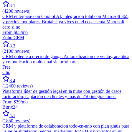
8.1
(
4200
reviews)
CRM enterprise con Copilot AI, integracion total con Microsoft 365
y precios modulares. Brutal si ya vives en el ecosistema Microsoft,
caro si no.
From $65/mo
Zoho CRM
8.3
(
2100
reviews)
CRM potente a precio de ganga. Automatizacion de ventas, analitica
y comunicacion multicanal sin arruinarte.
Free
Clio
8.4
(
12400
reviews)
Plataforma líder de gestión legal en la nube con gestión de casos,
facturación, captación de clientes y más de 250 integraciones.
From $39/mo
Bitrix24
4.1
(
1850
reviews)
CRM y plataforma de colaboracion todo-en-uno con plan gratis para
usuarios ilimitados. Ventas, marketing, RRHH y proyectos en un