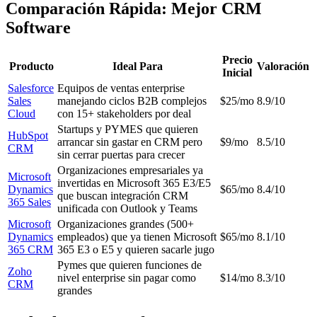
Comparación Rápida: Mejor CRM
Software
Precio
Producto
Ideal Para
Valoración
Inicial
Salesforce
Equipos de ventas enterprise
Sales
manejando ciclos B2B complejos
$25/mo
8.9/10
Cloud
con 15+ stakeholders por deal
Startups y PYMES que quieren
HubSpot
arrancar sin gastar en CRM pero
$9/mo
8.5/10
CRM
sin cerrar puertas para crecer
Organizaciones empresariales ya
Microsoft
invertidas en Microsoft 365 E3/E5
Dynamics
$65/mo
8.4/10
que buscan integración CRM
365 Sales
unificada con Outlook y Teams
Microsoft
Organizaciones grandes (500+
Dynamics
empleados) que ya tienen Microsoft
$65/mo
8.1/10
365 CRM
365 E3 o E5 y quieren sacarle jugo
Pymes que quieren funciones de
Zoho
nivel enterprise sin pagar como
$14/mo
8.3/10
CRM
grandes