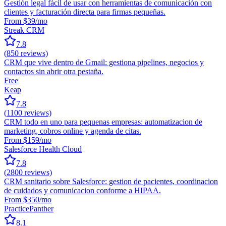
Gestión legal fácil de usar con herramientas de comunicación con
clientes y facturación directa para firmas pequeñas.
From $39/mo
Streak CRM
7.8
(
850
reviews)
CRM que vive dentro de Gmail: gestiona pipelines, negocios y
contactos sin abrir otra pestaña.
Free
Keap
7.8
(
1100
reviews)
CRM todo en uno para pequenas empresas: automatizacion de
marketing, cobros online y agenda de citas.
From $159/mo
Salesforce Health Cloud
7.8
(
2800
reviews)
CRM sanitario sobre Salesforce: gestion de pacientes, coordinacion
de cuidados y comunicacion conforme a HIPAA.
From $350/mo
PracticePanther
8.1