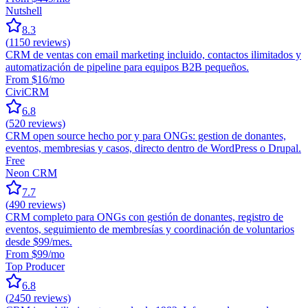
Nutshell
8.3
(
1150
reviews)
CRM de ventas con email marketing incluido, contactos ilimitados y
automatización de pipeline para equipos B2B pequeños.
From $16/mo
CiviCRM
6.8
(
520
reviews)
CRM open source hecho por y para ONGs: gestion de donantes,
eventos, membresias y casos, directo dentro de WordPress o Drupal.
Free
Neon CRM
7.7
(
490
reviews)
CRM completo para ONGs con gestión de donantes, registro de
eventos, seguimiento de membresías y coordinación de voluntarios
desde $99/mes.
From $99/mo
Top Producer
6.8
(
2450
reviews)