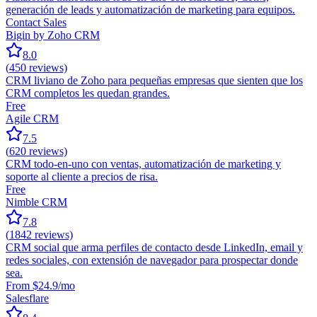
generación de leads y automatización de marketing para equipos.
Contact Sales
Bigin by Zoho CRM
8.0
(
450
reviews)
CRM liviano de Zoho para pequeñas empresas que sienten que los
CRM completos les quedan grandes.
Free
Agile CRM
7.5
(
620
reviews)
CRM todo-en-uno con ventas, automatización de marketing y
soporte al cliente a precios de risa.
Free
Nimble CRM
7.8
(
1842
reviews)
CRM social que arma perfiles de contacto desde LinkedIn, email y
redes sociales, con extensión de navegador para prospectar donde
sea.
From $24.9/mo
Salesflare