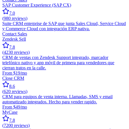
SAP Customer Experience (SAP CX)
7.0
(
980
reviews)
Suite CRM enterprise de SAP que junta Sales Cloud, Service Cloud
y Commerce Cloud con integración ERP nativa.
Contact Sales
Zendesk Sell
7.8
(
4230
reviews)
CRM de ventas con Zendesk Support integrado, marcador
telefónico nativo y app móvil de primera para vendedores que
cierran tratos en la calle.
From $19/mo
Close CRM
8.6
(
620
reviews)
CRM para equipos de venta interna. Llamadas, SMS y email
automatizado integrados. Hecho para vender rapido.
From $49/mo
MyCase
7.8
(
7200
reviews)