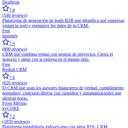
Dealfront
7.8
(
540
reviews)
Plataforma de generación de leads B2B que identifica qué empresas
visitan tu web y enriquece los datos de tu CRM.
Free
Insightly
7.9
(
890
reviews)
CRM que combina ventas con gestion de proyectos. Cierra el
negocio y sigue con la entrega en el mismo sitio.
Free
Redtail CRM
7.6
(
620
reviews)
El CRM que usan los asesores financieros de verdad: cumplimiento
normativo, conexion directa con custodios y automatizaciones que
ahorran horas.
From $49/mo
kvCORE
7.2
(
1850
reviews)
Plataforma inmobiliaria todo-en-uno con sitios IDX, CRM,