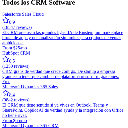
Todos los CRM Software
Salesforce Sales Cloud
8.9
(
18547
reviews)
El CRM que usan las grandes ligas. IA de Einstein, un marketplace
brutal de apps y personalización sin límites para equipos de ventas
ambiciosos.
From $25/mo
HubSpot CRM
8.5
(
1250
reviews)
CRM gratis de verdad que crece contigo. De startup a empresa
grande sin tener que cambiar de plataforma ni sufrir migraciones.
Free
Microsoft Dynamics 365 Sales
8.4
(
9842
reviews)
El CRM que tiene sentido si ya vives en Outlook, Teams y
SharePoint. Copilot AI de verdad ayuda y la integración con Office
no tiene rival.
From $65/mo
Microsoft Dynamics 365 CRM