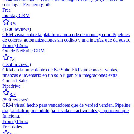
solo lugar. Feo pero gratis.
Free
monday CRM
8.5
(
3200
reviews)
CRM visual sobre la plataforma no-code de monday.com. Pipelines
de colores, automatizaciones sin codigo y una interfaz que da gusto.
From $12/mo
Oracle NetSuite CRM
7.4
(
1850
reviews)
CRM en la nube dentro de NetSuite ERP que conecta ventas,
finanzas e inventario en un solo lugar. Sin integraciones extra.
Contact Sales
Pipedrive
8.7
(
890
reviews)
CRM visual hecho para vendedores que de verdad venden. Pipeline
drag-and-drop, metodología basada en actividades y app móvil que
funciona.
From $14/mo
Freshsales