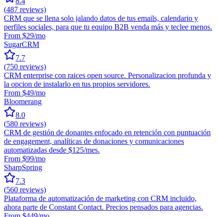
8.4
(
487
reviews)
CRM que se llena solo jalando datos de tus emails, calendario y
perfiles sociales, para que tu equipo B2B venda más y teclee menos.
From $29/mo
SugarCRM
7.7
(
750
reviews)
CRM enterprise con raices open source. Personalizacion profunda y
la opcion de instalarlo en tus propios servidores.
From $49/mo
Bloomerang
8.0
(
580
reviews)
CRM de gestión de donantes enfocado en retención con puntuación
de engagement, analíticas de donaciones y comunicaciones
automatizadas desde $125/mes.
From $99/mo
SharpSpring
7.3
(
560
reviews)
Plataforma de automatización de marketing con CRM incluido,
ahora parte de Constant Contact. Precios pensados para agencias.
From $449/mo