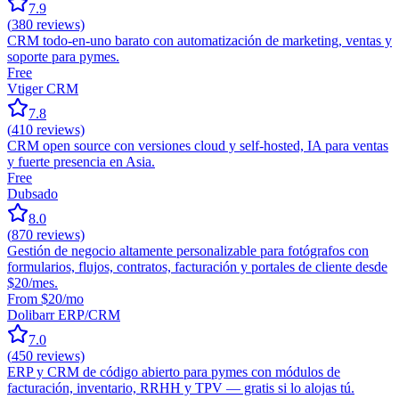
7.9
(
380
reviews)
CRM todo-en-uno barato con automatización de marketing, ventas y
soporte para pymes.
Free
Vtiger CRM
7.8
(
410
reviews)
CRM open source con versiones cloud y self-hosted, IA para ventas
y fuerte presencia en Asia.
Free
Dubsado
8.0
(
870
reviews)
Gestión de negocio altamente personalizable para fotógrafos con
formularios, flujos, contratos, facturación y portales de cliente desde
$20/mes.
From $20/mo
Dolibarr ERP/CRM
7.0
(
450
reviews)
ERP y CRM de código abierto para pymes con módulos de
facturación, inventario, RRHH y TPV — gratis si lo alojas tú.