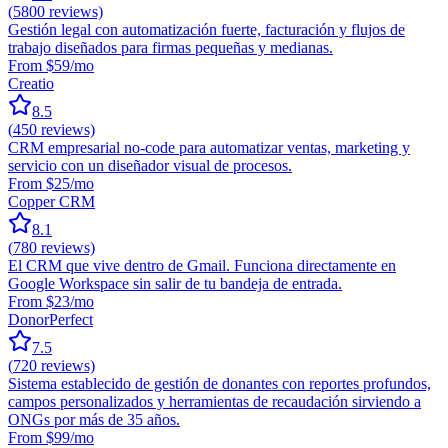
(
5800
reviews)
Gestión legal con automatización fuerte, facturación y flujos de
trabajo diseñados para firmas pequeñas y medianas.
From $59/mo
Creatio
8.5
(
450
reviews)
CRM empresarial no-code para automatizar ventas, marketing y
servicio con un diseñador visual de procesos.
From $25/mo
Copper CRM
8.1
(
780
reviews)
El CRM que vive dentro de Gmail. Funciona directamente en
Google Workspace sin salir de tu bandeja de entrada.
From $23/mo
DonorPerfect
7.5
(
720
reviews)
Sistema establecido de gestión de donantes con reportes profundos,
campos personalizados y herramientas de recaudación sirviendo a
ONGs por más de 35 años.
From $99/mo