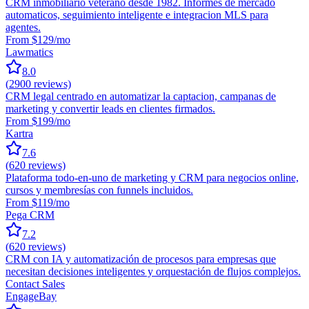
CRM inmobiliario veterano desde 1982. Informes de mercado
automaticos, seguimiento inteligente e integracion MLS para
agentes.
From $129/mo
Lawmatics
8.0
(
2900
reviews)
CRM legal centrado en automatizar la captacion, campanas de
marketing y convertir leads en clientes firmados.
From $199/mo
Kartra
7.6
(
620
reviews)
Plataforma todo-en-uno de marketing y CRM para negocios online,
cursos y membresías con funnels incluidos.
From $119/mo
Pega CRM
7.2
(
620
reviews)
CRM con IA y automatización de procesos para empresas que
necesitan decisiones inteligentes y orquestación de flujos complejos.
Contact Sales
EngageBay