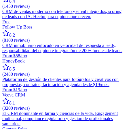
8.4
(
1450
reviews)
CRM de ventas moderno con telefono y email integrados, scoring
de leads con IA. Hecho para equipos que crecen.
Free
Follow Up Boss
8.2
(
8100
reviews)
CRM inmobiliario enfocado en velocidad de respuesta a leads,
responsabilidad del equipo e integración de 200+ fuentes de leads.
From $58/mo
HoneyBook
8.5
(
2480
reviews)
Plataforma de gestión de clientes para fotógrafos y creativos con
propuestas, contratos, facturación y agenda desde $19/mes.
From $19/mo
Veeva CRM
8.1
(
3200
reviews)
El CRM dominante en farma y ciencias de la vida. Engagement
multicanal, compliance regulatorio y gestion de profesionales
sanitarios.
Contact Sales