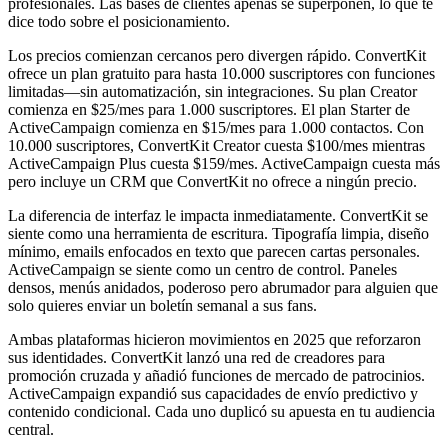
profesionales. Las bases de clientes apenas se superponen, lo que te
dice todo sobre el posicionamiento.
Los precios comienzan cercanos pero divergen rápido. ConvertKit
ofrece un plan gratuito para hasta 10.000 suscriptores con funciones
limitadas—sin automatización, sin integraciones. Su plan Creator
comienza en $25/mes para 1.000 suscriptores. El plan Starter de
ActiveCampaign comienza en $15/mes para 1.000 contactos. Con
10.000 suscriptores, ConvertKit Creator cuesta $100/mes mientras
ActiveCampaign Plus cuesta $159/mes. ActiveCampaign cuesta más
pero incluye un CRM que ConvertKit no ofrece a ningún precio.
La diferencia de interfaz le impacta inmediatamente. ConvertKit se
siente como una herramienta de escritura. Tipografía limpia, diseño
mínimo, emails enfocados en texto que parecen cartas personales.
ActiveCampaign se siente como un centro de control. Paneles
densos, menús anidados, poderoso pero abrumador para alguien que
solo quieres enviar un boletín semanal a sus fans.
Ambas plataformas hicieron movimientos en 2025 que reforzaron
sus identidades. ConvertKit lanzó una red de creadores para
promoción cruzada y añadió funciones de mercado de patrocinios.
ActiveCampaign expandió sus capacidades de envío predictivo y
contenido condicional. Cada uno duplicó su apuesta en tu audiencia
central.