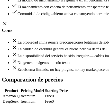
El modelo de razonamiento R1 iguala a o1 en benchmarks d
El razonamiento con cadena de pensamiento transparente te
Comunidad de código abierto activa construyendo herramien
Cons
La propiedad china genera preocupaciones legítimas de sobe
La calidad de escritura general es buena pero va detrás de
La disponibilidad del servicio ha sido irregular — caídas i
No genera imágenes — solo texto
Ecosistema limitado: no hay plugins, no hay marketplace de
Comparación de precios
Product
Pricing Model
Starting Price
Amazon Q
freemium
Free
0
DeepSeek
freemium
Free
0