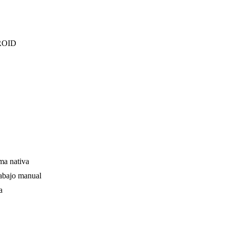
ROID
ma nativa
rabajo manual
a