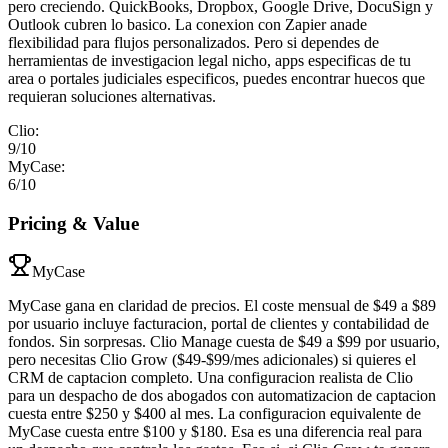
pero creciendo. QuickBooks, Dropbox, Google Drive, DocuSign y
Outlook cubren lo basico. La conexion con Zapier anade
flexibilidad para flujos personalizados. Pero si dependes de
herramientas de investigacion legal nicho, apps especificas de tu
area o portales judiciales especificos, puedes encontrar huecos que
requieran soluciones alternativas.
Clio
:
9
/10
MyCase
:
6
/10
Pricing & Value
MyCase
MyCase gana en claridad de precios. El coste mensual de $49 a $89
por usuario incluye facturacion, portal de clientes y contabilidad de
fondos. Sin sorpresas. Clio Manage cuesta de $49 a $99 por usuario,
pero necesitas Clio Grow ($49-$99/mes adicionales) si quieres el
CRM de captacion completo. Una configuracion realista de Clio
para un despacho de dos abogados con automatizacion de captacion
cuesta entre $250 y $400 al mes. La configuracion equivalente de
MyCase cuesta entre $100 y $180. Esa es una diferencia real para