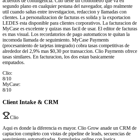
acuerdos de contingencia. Clio tiene un cronometro que va en
segundo plano en cualquier pestana del navegador, algo realmente
util cuando saltas entre investigacion, redaccion y llamadas con
clientes. La personalizacion de facturas es solida y la exportacion
LEDES esta disponible para clientes corporativos. La facturacion de
MyCase es excelente y quizas mas facil de usar. El editor de facturas
es mas visual. Los recordatorios de pago automaticos te quitan la
incomoda llamada de seguimiento. MyCase Payments
(procesamiento de tarjetas integrado) cobra tasas competitivas de
alrededor del 2,9% mas $0,30 por transaccion. Clio Payments ofrece
tasas similares. En facturacion, los dos estan basicamente
empatados.
Clio
:
8
/10
MyCase
:
8
/10
Client Intake & CRM
Clio
Aqui es donde la diferencia es mayor. Clio Grow anade un CRM de
captacion completo con vistas de pipeline de leads, secuencias de
seguimiento automatizadas, formularios online con logica