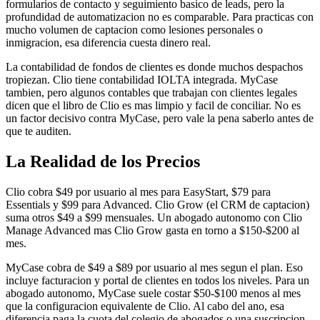
formularios de contacto y seguimiento basico de leads, pero la
profundidad de automatizacion no es comparable. Para practicas con
mucho volumen de captacion como lesiones personales o
inmigracion, esa diferencia cuesta dinero real.
La contabilidad de fondos de clientes es donde muchos despachos
tropiezan. Clio tiene contabilidad IOLTA integrada. MyCase
tambien, pero algunos contables que trabajan con clientes legales
dicen que el libro de Clio es mas limpio y facil de conciliar. No es
un factor decisivo contra MyCase, pero vale la pena saberlo antes de
que te auditen.
La Realidad de los Precios
Clio cobra $49 por usuario al mes para EasyStart, $79 para
Essentials y $99 para Advanced. Clio Grow (el CRM de captacion)
suma otros $49 a $99 mensuales. Un abogado autonomo con Clio
Manage Advanced mas Clio Grow gasta en torno a $150-$200 al
mes.
MyCase cobra de $49 a $89 por usuario al mes segun el plan. Eso
incluye facturacion y portal de clientes en todos los niveles. Para un
abogado autonomo, MyCase suele costar $50-$100 menos al mes
que la configuracion equivalente de Clio. Al cabo del ano, esa
diferencia paga la cuota del colegio de abogados o una suscripcion