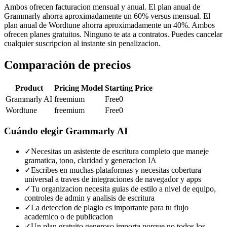
Ambos ofrecen facturacion mensual y anual. El plan anual de
Grammarly ahorra aproximadamente un 60% versus mensual. El
plan anual de Wordtune ahorra aproximadamente un 40%. Ambos
ofrecen planes gratuitos. Ninguno te ata a contratos. Puedes cancelar
cualquier suscripcion al instante sin penalizacion.
Comparación de precios
Product
Pricing Model
Starting Price
Grammarly AI
freemium
Free
0
Wordtune
freemium
Free
0
Cuándo elegir
Grammarly AI
✓
Necesitas un asistente de escritura completo que maneje
gramatica, tono, claridad y generacion IA
✓
Escribes en muchas plataformas y necesitas cobertura
universal a traves de integraciones de navegador y apps
✓
Tu organizacion necesita guias de estilo a nivel de equipo,
controles de admin y analisis de escritura
✓
La deteccion de plagio es importante para tu flujo
academico o de publicacion
✓
Un plan gratuito generoso importa porque no todos los