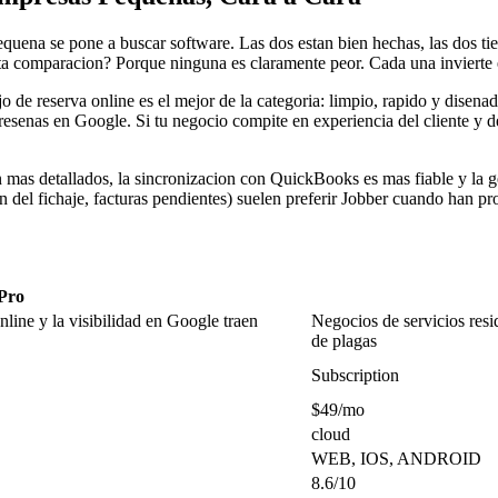
quena se pone a buscar software. Las dos estan bien hechas, las dos tie
ta comparacion? Porque ninguna es claramente peor. Cada una invierte en 
o de reserva online es el mejor de la categoria: limpio, rapido y disena
resenas en Google. Si tu negocio compite en experiencia del cliente y 
n mas detallados, la sincronizacion con QuickBooks es mas fiable y la g
n del fichaje, facturas pendientes) suelen preferir Jobber cuando han pr
Pro
line y la visibilidad en Google traen
Negocios de servicios resid
de plagas
Subscription
$49/mo
cloud
WEB, IOS, ANDROID
8.6/10