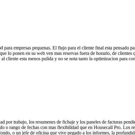
 para empresas pequenas. El flujo para el cliente final esta pensado para
s que lo ponen en su web ven mas reservas fuera de horario, de clientes 
l cliente esta menos pulida y no se nota tanto la optimizacion para conve
dad por trabajo, los resumenes de fichaje y los paneles de facturas pend
eado o rango de fechas con mas flexibilidad que en Housecall Pro. Los 
fondo, o un jefe de oficina que vive pegado a los informes, la profund