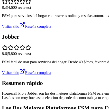
8.3
(
4,600
reviews)
FSM para servicios del hogar con reservas online y reseñas automáti
Visitar sitio
Reseña completa
Jobber
8.6
(
5,800
reviews)
FSM fácil de usar para servicios del hogar. Desde 49 $/mes, favorita
Visitar sitio
Reseña completa
Resumen rápido
Housecall Pro y Jobber son las dos mejores plataformas FSM para empre
Las dos son muy buenas; la eleccion depende de como trabaja tu emp
Las Dos Mejores Plataformas FSM para E