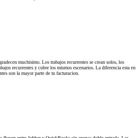
agradecen muchisimo. Los trabajos recurrentes se crean solos, los
bajos recurrentes y cubre los mismos escenarios. La diferencia esta en
tes son la mayor parte de tu facturacion.
tes fluyen entre Jobber y QuickBooks sin apenas doble entrada. Las