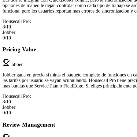
opciones de mapeo te dejan controlar como cada tipo de trabajo se as
funciona, pero los usuarios reportan mas errores de sincronizacion y 
Housecall Pro
:
8
/10
Jobber
:
9
/10
Pricing Value
Jobber
Jobber gana en precio si miras el paquete completo de funciones en c
las tarifas por usuario se vayan acumulando. Housecall Pro tiene prec
mas baratas que ServiceTitan o FieldEdge. Si eliges principalmente po
Housecall Pro
:
8
/10
Jobber
:
9
/10
Review Management