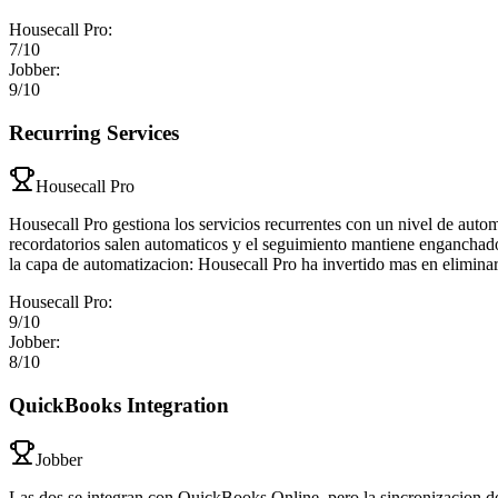
Housecall Pro
:
7
/10
Jobber
:
9
/10
Recurring Services
Housecall Pro
Housecall Pro gestiona los servicios recurrentes con un nivel de autom
recordatorios salen automaticos y el seguimiento mantiene enganchados
la capa de automatizacion: Housecall Pro ha invertido mas en eliminar
Housecall Pro
:
9
/10
Jobber
:
8
/10
QuickBooks Integration
Jobber
Las dos se integran con QuickBooks Online, pero la sincronizacion de