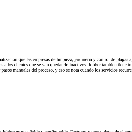
atizacion que las empresas de limpieza, jardineria y control de plagas 
 a los clientes que se van quedando inactivos. Jobber tambien tiene tra
 pasos manuales del proceso, y eso se nota cuando los servicios recurren
 Jobber es mas fiable y configurable. Facturas, pagos y datos de clien