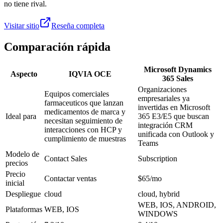
no tiene rival.
Visitar sitio
Reseña completa
Comparación rápida
Microsoft Dynamics
Aspecto
IQVIA OCE
365 Sales
Organizaciones
Equipos comerciales
empresariales ya
farmaceuticos que lanzan
invertidas en Microsoft
medicamentos de marca y
Ideal para
365 E3/E5 que buscan
necesitan seguimiento de
integración CRM
interacciones con HCP y
unificada con Outlook y
cumplimiento de muestras
Teams
Modelo de
Contact Sales
Subscription
precios
Precio
Contactar ventas
$65/mo
inicial
Despliegue
cloud
cloud, hybrid
WEB, IOS, ANDROID,
Plataformas
WEB, IOS
WINDOWS