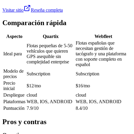
Visitar sitio
Reseña completa
Comparación rápida
Aspecto
Quartix
Webfleet
Flotas españolas que
Flotas pequeñas de 5-50
necesitan gestión de
vehículos que quieren
Ideal para
tacógrafo y una plataforma
GPS asequible sin
con soporte completo en
complejidad enterprise
español
Modelo de
Subscription
Subscription
precios
Precio
$12/mo
$16/mo
inicial
Despliegue
cloud
cloud
Plataformas
WEB, IOS, ANDROID
WEB, IOS, ANDROID
Puntuación
7.9/10
8.4/10
Pros y contras