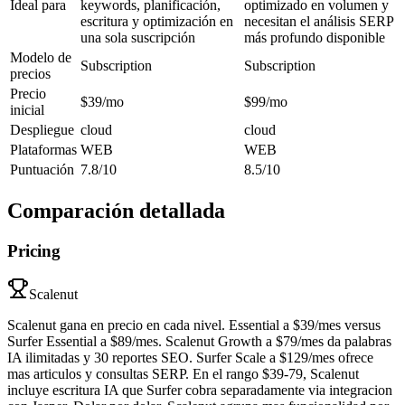
Ideal para
keywords, planificación,
optimizado en volumen y
escritura y optimización en
necesitan el análisis SERP
una sola suscripción
más profundo disponible
Modelo de
Subscription
Subscription
precios
Precio
$39/mo
$99/mo
inicial
Despliegue
cloud
cloud
Plataformas
WEB
WEB
Puntuación
7.8/10
8.5/10
Comparación detallada
Pricing
Scalenut
Scalenut gana en precio en cada nivel. Essential a $39/mes versus
Surfer Essential a $89/mes. Scalenut Growth a $79/mes da palabras
IA ilimitadas y 30 reportes SEO. Surfer Scale a $129/mes ofrece
mas articulos y consultas SERP. En el rango $39-79, Scalenut
incluye escritura IA que Surfer cobra separadamente via integracion