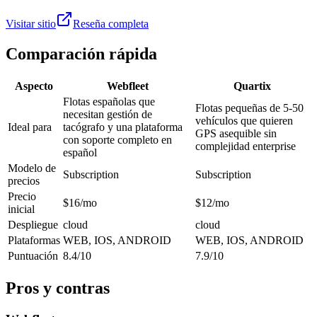
Visitar sitio
Reseña completa
Comparación rápida
Aspecto
Webfleet
Quartix
Flotas españolas que
Flotas pequeñas de 5-50
necesitan gestión de
vehículos que quieren
Ideal para
tacógrafo y una plataforma
GPS asequible sin
con soporte completo en
complejidad enterprise
español
Modelo de
Subscription
Subscription
precios
Precio
$16/mo
$12/mo
inicial
Despliegue
cloud
cloud
Plataformas
WEB, IOS, ANDROID
WEB, IOS, ANDROID
Puntuación
8.4/10
7.9/10
Pros y contras