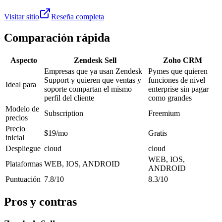
Visitar sitio
Reseña completa
Comparación rápida
Aspecto
Zendesk Sell
Zoho CRM
Empresas que ya usan Zendesk
Pymes que quieren
Support y quieren que ventas y
funciones de nivel
Ideal para
soporte compartan el mismo
enterprise sin pagar
perfil del cliente
como grandes
Modelo de
Subscription
Freemium
precios
Precio
$19/mo
Gratis
inicial
Despliegue
cloud
cloud
WEB, IOS,
Plataformas
WEB, IOS, ANDROID
ANDROID
Puntuación
7.8/10
8.3/10
Pros y contras