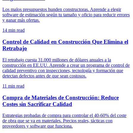
Los malos presupuestos hunden constructoras. Aprende a elegir
software de estimación según tu tamaño y oficio para reducir errores
y ganar más ofertas.
14
min read
Control de Calidad en Construcción Que Elimina el
Retrabajo
El retrabajo cuesta 31.000 millones de dólares anuales a la
construcción en EE.UU. Aprende a crear un programa de control de
calidad preventivo con inspecciones, tecnología y formación que
detectan defectos antes de que sean costosos.
11
min read
Compra de Materiales de Construcción: Reduce
Costes sin Sacrificar Calidad
Estrategias probadas de compra para controlar el 40-60% del coste
de obra que se va en materiales. Precios reales, tácticas con
proveedores y software que funciona.