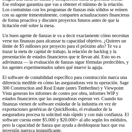
Ese enfoque garantiza que vas a obtener el mínimo de la relación.
Los contratistas con los programas de fianzas más sólidos se reúnen
con su agente trimestralmente, comparten actualizaciones financieras
de forma proactiva y discuten proyectos futuros antes de que la
licitación esté sobre la mesa.
Un buen agente de fianzas te va a decir exactamente cómo necesitan
verse tus finanzas para alcanzar tu capacidad objetivo. ¿Quieres un
límite de $5 millones por proyecto para el próximo año? Te va a
trazar la meta de capital de trabajo, la relación de backlog y la
presentación de estados financieros que te llevan ahí. Esto no es
adivinanza — la evaluación de fianzas sigue fórmulas predecibles, y
los agentes experimentados saben qué mueve la aguja.
El software de contabilidad específico para construcción marca una
diferencia medible en cómo las aseguradoras ven tu operación. Sage
300 Construction and Real Estate (antes Timberline) y Viewpoint
Vista generan los informes de costeo por obra, informes WIP y
estados financieros que las aseguradoras esperan ver. Cuando tus
finanzas vienen de software estándar de la industria en vez de
exportaciones genéricas de QuickBooks, el evaluador de la
aseguradora procesa tu solicitud más rápido y con más confianza. El
software cuesta entre $5.000 y $20.000+ al año según los módulos,
pero la capacidad de fianza que ayuda a desbloquear hace que esa
inversión parezca insignificante.