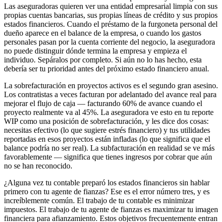
Las aseguradoras quieren ver una entidad empresarial limpia con sus
propias cuentas bancarias, sus propias líneas de crédito y sus propios
estados financieros. Cuando el préstamo de la furgoneta personal del
dueño aparece en el balance de la empresa, o cuando los gastos
personales pasan por la cuenta corriente del negocio, la aseguradora
no puede distinguir dónde termina la empresa y empieza el
individuo. Sepáralos por completo. Si aún no lo has hecho, esta
debería ser tu prioridad antes del próximo estado financiero anual.
La sobrefacturación en proyectos activos es el segundo gran asesino.
Los contratistas a veces facturan por adelantado del avance real para
mejorar el flujo de caja — facturando 60% de avance cuando el
proyecto realmente va al 45%. La aseguradora ve esto en tu reporte
WIP como una posición de sobrefacturación, y les dice dos cosas:
necesitas efectivo (lo que sugiere estrés financiero) y tus utilidades
reportadas en esos proyectos están infladas (lo que significa que el
balance podría no ser real). La subfacturación en realidad se ve más
favorablemente — significa que tienes ingresos por cobrar que aún
no se han reconocido.
¿Alguna vez tu contable preparó los estados financieros sin hablar
primero con tu agente de fianzas? Ese es el error número tres, y es
increíblemente común. El trabajo de tu contable es minimizar
impuestos. El trabajo de tu agente de fianzas es maximizar tu imagen
financiera para afianzamiento. Estos objetivos frecuentemente entran