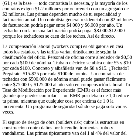
(GL) es la base — todo contratista la necesita, y la mayoría de los
contratos exigen $1-2 millones por ocurrencia con un agregado de
$2 millones. Las primas dependen mucho de tu especialidad y
facturación anual. Un contratista general residencial con $2 millones
de facturación podría pagar entre $4.000 y $6.000 por año. Un
techador con la misma facturación podría pagar $8.000-$12.000
porque los techadores se caen de los techos. Así de directo.
La compensación laboral (workers comp) es obligatoria en casi
todos los estados, y las tarifas varían drásticamente según la
clasificación del oficio. Personal de oficina corre alrededor de $0,50
por cada $100 de nómina. Trabajo eléctrico se ubica entre $5 y $10
por cada $100. Concreto y albañilería van de $8 a $15. ¿Techado?
Prepárate: $15-$25 por cada $100 de nómina. Un contratista de
techados con $500.000 de nómina anual puede gastar fácilmente
entre $75.000 y $125.000 al año solo en compensación laboral. Tu
Tasa de Modificación por Experiencia (EMR) es el factor más
grande que puedes controlar — un EMR por debajo de 1,0 reduce
tu prima, mientras que cualquier cosa por encima de 1,0 la
incrementa. Un programa de seguridad sólido se paga solo varias
veces.
El seguro de riesgo de obra (builders risk) cubre la estructura en
construcción contra daños por incendio, tormentas, robo y
vandalismo. Las primas típicamente van del 1 al 4% del valor del