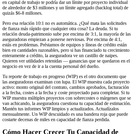
en capital de trabajo te podría dar un límite por proyecto individual
de alrededor de $3 millones y un límite agregado (backlog total) de
quizás $6-8 millones.
Pero esa relación 10:1 no es automática. ¿Qué mata las solicitudes
de fianza más rápido que cualquier otra cosa? La deuda. Si tu
relación deuda-patrimonio sube por encima de 3:1, la mayoría de las
aseguradoras empiezan a ponerse nerviosas. Por encima de 4:1,
estás en problemas. Préstamos de equipos y líneas de crédito están
bien en cantidades razonables, pero si has financiado tu crecimiento
enteramente a crédito, la aseguradora ve un castillo de naipes.
Quieren ver utilidades retenidas — ganancias que se quedaron en el
negocio en vez de ir a la cuenta personal del dueño.
Tu reporte de trabajo en progreso (WIP) es el otro documento que
las aseguradoras examinan con lupa. El WIP muestra cada proyecto
activo: monto original del contrato, cambios aprobados, facturación
a la fecha, costes a la fecha y coste proyectado para completar. Si tu
WIP muestra múltiples proyectos con sobrecostes o márgenes que se
van achicando, la aseguradora cuestiona tu capacidad de estimación.
Mantén tus informes WIP limpios y actualizados. Actualízalos
mensualmente. Un WIP descuidado es una bandera roja que puede
costarte decenas de miles en capacidad de fianza perdida.
Cómo Hacer Crecer Tu Capacidad de