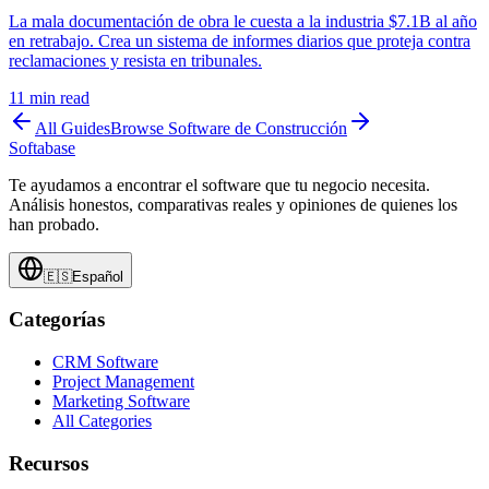
La mala documentación de obra le cuesta a la industria $7.1B al año
en retrabajo. Crea un sistema de informes diarios que proteja contra
reclamaciones y resista en tribunales.
11
min read
All Guides
Browse
Software de Construcción
Softabase
Te ayudamos a encontrar el software que tu negocio necesita.
Análisis honestos, comparativas reales y opiniones de quienes los
han probado.
🇪🇸
Español
Categorías
CRM Software
Project Management
Marketing Software
All Categories
Recursos