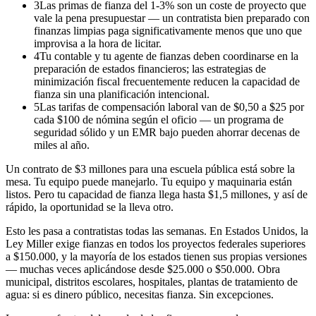
3
Las primas de fianza del 1-3% son un coste de proyecto que
vale la pena presupuestar — un contratista bien preparado con
finanzas limpias paga significativamente menos que uno que
improvisa a la hora de licitar.
4
Tu contable y tu agente de fianzas deben coordinarse en la
preparación de estados financieros; las estrategias de
minimización fiscal frecuentemente reducen la capacidad de
fianza sin una planificación intencional.
5
Las tarifas de compensación laboral van de $0,50 a $25 por
cada $100 de nómina según el oficio — un programa de
seguridad sólido y un EMR bajo pueden ahorrar decenas de
miles al año.
Un contrato de $3 millones para una escuela pública está sobre la
mesa. Tu equipo puede manejarlo. Tu equipo y maquinaria están
listos. Pero tu capacidad de fianza llega hasta $1,5 millones, y así de
rápido, la oportunidad se la lleva otro.
Esto les pasa a contratistas todas las semanas. En Estados Unidos, la
Ley Miller exige fianzas en todos los proyectos federales superiores
a $150.000, y la mayoría de los estados tienen sus propias versiones
— muchas veces aplicándose desde $25.000 o $50.000. Obra
municipal, distritos escolares, hospitales, plantas de tratamiento de
agua: si es dinero público, necesitas fianza. Sin excepciones.