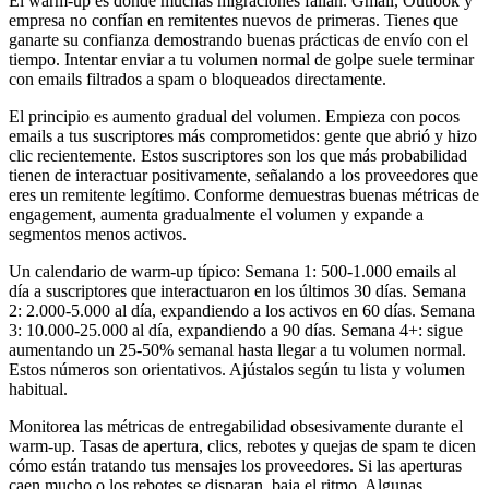
El warm-up es donde muchas migraciones fallan. Gmail, Outlook y
empresa no confían en remitentes nuevos de primeras. Tienes que
ganarte su confianza demostrando buenas prácticas de envío con el
tiempo. Intentar enviar a tu volumen normal de golpe suele terminar
con emails filtrados a spam o bloqueados directamente.
El principio es aumento gradual del volumen. Empieza con pocos
emails a tus suscriptores más comprometidos: gente que abrió y hizo
clic recientemente. Estos suscriptores son los que más probabilidad
tienen de interactuar positivamente, señalando a los proveedores que
eres un remitente legítimo. Conforme demuestras buenas métricas de
engagement, aumenta gradualmente el volumen y expande a
segmentos menos activos.
Un calendario de warm-up típico: Semana 1: 500-1.000 emails al
día a suscriptores que interactuaron en los últimos 30 días. Semana
2: 2.000-5.000 al día, expandiendo a los activos en 60 días. Semana
3: 10.000-25.000 al día, expandiendo a 90 días. Semana 4+: sigue
aumentando un 25-50% semanal hasta llegar a tu volumen normal.
Estos números son orientativos. Ajústalos según tu lista y volumen
habitual.
Monitorea las métricas de entregabilidad obsesivamente durante el
warm-up. Tasas de apertura, clics, rebotes y quejas de spam te dicen
cómo están tratando tus mensajes los proveedores. Si las aperturas
caen mucho o los rebotes se disparan, baja el ritmo. Algunas