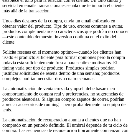
establece el tono para la relacion con el cliente. Un tono calido y
servicial en emails transaccionales senala que te importa el cliente
más allá de la transaccion.
Unos dias despues de la compra, envia un email enfocado en
obtener valor del producto. Tips de uso, errores comunes a evitar,
productos complementarios o caracteristicas que podrían no conocer
—este contenido demuestra inversion continua en el exito del
cliente.
Solicita resenas en el momento optimo—cuando los clientes han
usado el producto suficiente para formar opiniones pero la compra
todavia esta suficientemente fresca para sentirse motivados. El
timing varia por tipo de producto. Productos simples podrían
justificar solicitudes de resena dentro de una semana; productos
complejos podrían necesitar dos a cuatro semanas.
La automatización de venta cruzada y upsell debe basarse en
comportamiento de compra real y preferencias, no sugerencias de
productos aleatorias. Si alguien compro zapatos de correr, podrían
apreciar accesorios de running—pero probablemente no equipo de
tenis.
La automatización de recuperacion apunta a clientes que no han
comprado en un periodo definido. El umbral depende de tu ciclo de
compra. Las secuencias de recuperacion tipicamente comienzan con