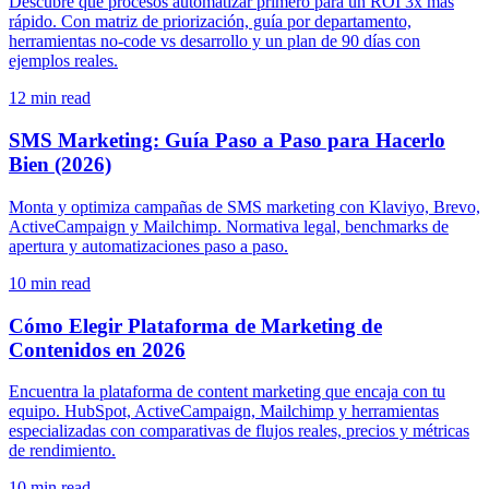
Descubre qué procesos automatizar primero para un ROI 3x más
rápido. Con matriz de priorización, guía por departamento,
herramientas no-code vs desarrollo y un plan de 90 días con
ejemplos reales.
12
min read
SMS Marketing: Guía Paso a Paso para Hacerlo
Bien (2026)
Monta y optimiza campañas de SMS marketing con Klaviyo, Brevo,
ActiveCampaign y Mailchimp. Normativa legal, benchmarks de
apertura y automatizaciones paso a paso.
10
min read
Cómo Elegir Plataforma de Marketing de
Contenidos en 2026
Encuentra la plataforma de content marketing que encaja con tu
equipo. HubSpot, ActiveCampaign, Mailchimp y herramientas
especializadas con comparativas de flujos reales, precios y métricas
de rendimiento.
10
min read