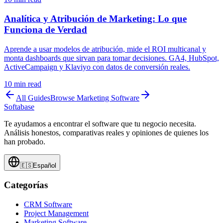
Analítica y Atribución de Marketing: Lo que
Funciona de Verdad
Aprende a usar modelos de atribución, mide el ROI multicanal y
monta dashboards que sirvan para tomar decisiones. GA4, HubSpot,
ActiveCampaign y Klaviyo con datos de conversión reales.
10
min read
All Guides
Browse
Marketing Software
Softabase
Te ayudamos a encontrar el software que tu negocio necesita.
Análisis honestos, comparativas reales y opiniones de quienes los
han probado.
🇪🇸
Español
Categorías
CRM Software
Project Management
Marketing Software