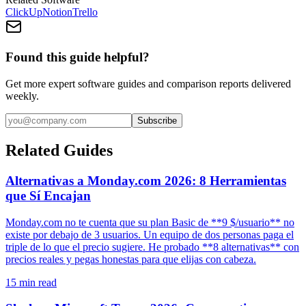
ClickUp
Notion
Trello
Found this guide helpful?
Get more expert software guides and comparison reports delivered
weekly.
Subscribe
Related Guides
Alternativas a Monday.com 2026: 8 Herramientas
que Sí Encajan
Monday.com no te cuenta que su plan Basic de **9 $/usuario** no
existe por debajo de 3 usuarios. Un equipo de dos personas paga el
triple de lo que el precio sugiere. He probado **8 alternativas** con
precios reales y pegas honestas para que elijas con cabeza.
15
min read