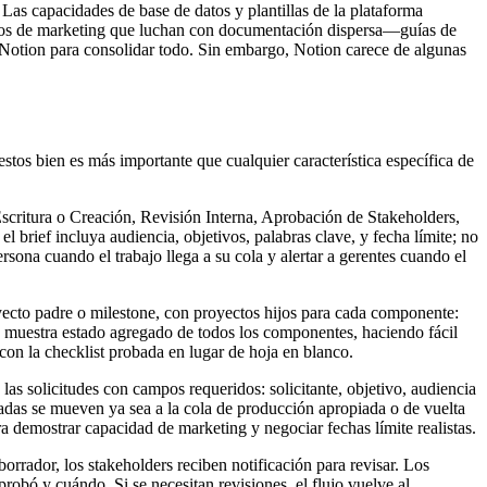
as capacidades de base de datos y plantillas de la plataforma
quipos de marketing que luchan con documentación dispersa—guías de
 Notion para consolidar todo. Sin embargo, Notion carece de algunas
stos bien es más importante que cualquier característica específica de
Escritura o Creación, Revisión Interna, Aprobación de Stakeholders,
 brief incluya audiencia, objetivos, palabras clave, y fecha límite; no
sona cuando el trabajo llega a su cola y alertar a gerentes cuando el
to padre o milestone, con proyectos hijos para cada componente:
a muestra estado agregado de todos los componentes, haciendo fácil
con la checklist probada en lugar de hoja en blanco.
 las solicitudes con campos requeridos: solicitante, objetivo, audiencia
ageadas se mueven ya sea a la cola de producción apropiada o de vuelta
a demostrar capacidad de marketing y negociar fechas límite realistas.
orrador, los stakeholders reciben notificación para revisar. Los
robó y cuándo. Si se necesitan revisiones, el flujo vuelve al