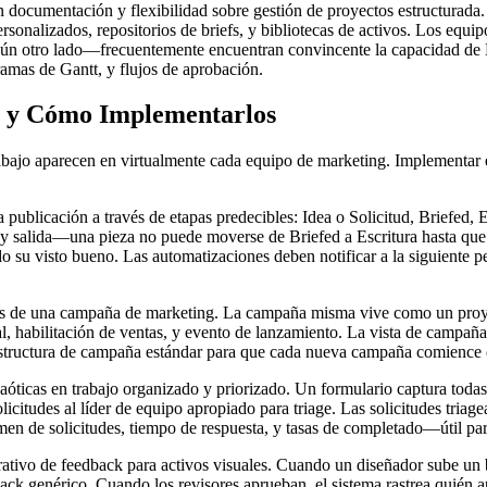
documentación y flexibilidad sobre gestión de proyectos estructurada. L
personalizados, repositorios de briefs, y bibliotecas de activos. Los e
algún otro lado—frecuentemente encuentran convincente la capacidad de
amas de Gantt, y flujos de aprobación.
es y Cómo Implementarlos
rabajo aparecen en virtualmente cada equipo de marketing. Implementar e
publicación a través de etapas predecibles: Idea o Solicitud, Briefed, 
y salida—una pieza no puede moverse de Briefed a Escritura hasta que el
su visto bueno. Las automatizaciones deben notificar a la siguiente per
s de una campaña de marketing. La campaña misma vive como un proyec
l, habilitación de ventas, y evento de lanzamiento. La vista de campañ
tu estructura de campaña estándar para que cada nueva campaña comience 
caóticas en trabajo organizado y priorizado. Un formulario captura todas
olicitudes al líder de equipo apropiado para triage. Las solicitudes tri
en de solicitudes, tiempo de respuesta, y tasas de completado—útil par
rativo de feedback para activos visuales. Cuando un diseñador sube un b
back genérico. Cuando los revisores aprueban, el sistema rastrea quién ap