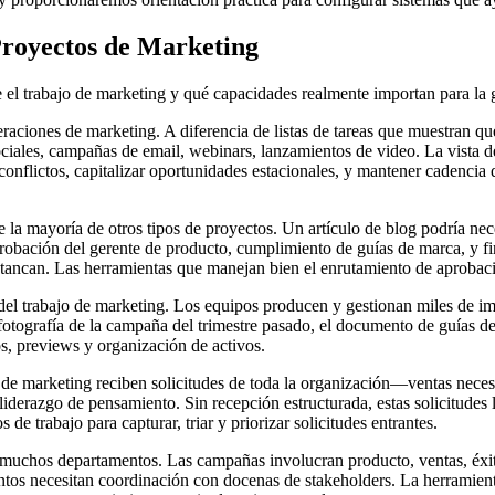
Proyectos de Marketing
e el trabajo de marketing y qué capacidades realmente importan para la 
raciones de marketing. A diferencia de listas de tareas que muestran qu
ociales, campañas de email, webinars, lanzamientos de video. La vista d
r conflictos, capitalizar oportunidades estacionales, y mantener cadenc
 la mayoría de otros tipos de proyectos. Un artículo de blog podría neces
probación del gerente de producto, cumplimiento de guías de marca, y f
estancan. Las herramientas que manejan bien el enrutamiento de aproba
l del trabajo de marketing. Los equipos producen y gestionan miles de i
 fotografía de la campaña del trimestre pasado, el documento de guías 
s, previews y organización de activos.
 de marketing reciben solicitudes de toda la organización—ventas neces
iderazgo de pensamiento. Sin recepción estructurada, estas solicitudes 
 trabajo para capturar, triar y priorizar solicitudes entrantes.
muchos departamentos. Las campañas involucran producto, ventas, éxito 
entos necesitan coordinación con docenas de stakeholders. La herramien