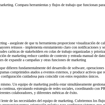
arketing. Compara herramientas y flujos de trabajo que funcionan para
ing - asegúrate de que tu herramienta proporcione visualización de cal
ayores retrasos - implementa enrutamiento claro con notificaciones y s
tudes caóticas de stakeholders en colas de trabajo organizadas y prioriz
ción de marketing reduce cambio de contexto y entrada manual de dato
tes de expandir a campañas y otras funciones de marketing
ue difieren fundamentalmente del desarrollo de software, operaciones u 
amas comprimidos atados a eventos externos, y produce activos que requ
configuración cuidadosa para coincidir con estos requisitos únicos.
ting mismo. Un equipo de marketing podría estar simultáneamente gesti
continua, ejecutando estrategia de redes sociales, coordinando con PR 
ferentes colaboradores, y diferentes métricas de éxito.
l lente de las necesidades del equipo de marketing. Cubriremos los fluj
y proporcionaremos orientación práctica para configurar sistemas que ay