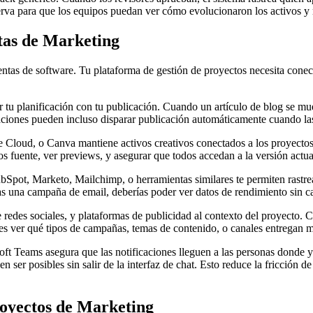
rva para que los equipos puedan ver cómo evolucionaron los activos y re
tas de Marketing
as de software. Tu plataforma de gestión de proyectos necesita conecta
r tu planificación con tu publicación. Cuando un artículo de blog se mu
aciones pueden incluso disparar publicación automáticamente cuando la
Cloud, o Canva mantiene activos creativos conectados a los proyectos q
os fuente, ver previews, y asegurar que todos accedan a la versión actua
Spot, Marketo, Mailchimp, o herramientas similares te permiten rastre
cas una campaña de email, deberías poder ver datos de rendimiento sin 
de redes sociales, y plataformas de publicidad al contexto del proyecto
es ver qué tipos de campañas, temas de contenido, o canales entregan m
ft Teams asegura que las notificaciones lleguen a las personas donde 
n ser posibles sin salir de la interfaz de chat. Esto reduce la fricción d
oyectos de Marketing