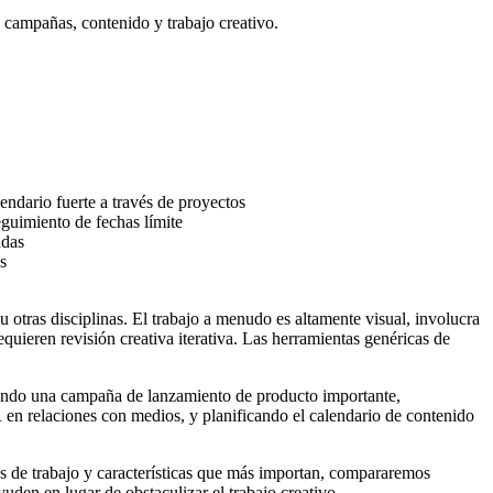
 campañas, contenido y trabajo creativo.
endario fuerte a través de proyectos
eguimiento de fechas límite
adas
s
otras disciplinas. El trabajo a menudo es altamente visual, involucra
ieren revisión creativa iterativa. Las herramientas genéricas de
onando una campaña de lanzamiento de producto importante,
en relaciones con medios, y planificando el calendario de contenido
os de trabajo y características que más importan, compararemos
uden en lugar de obstaculizar el trabajo creativo.