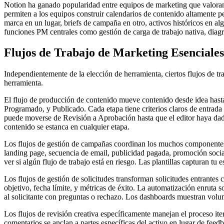
Notion ha ganado popularidad entre equipos de marketing que valoran 
permiten a los equipos construir calendarios de contenido altamente 
marca en un lugar, briefs de campaña en otro, activos históricos en 
funciones PM centrales como gestión de carga de trabajo nativa, diagr
Flujos de Trabajo de Marketing Esencial
Independientemente de la elección de herramienta, ciertos flujos de t
herramienta.
El flujo de producción de contenido mueve contenido desde idea hasta 
Programado, y Publicado. Cada etapa tiene criterios claros de entrada 
puede moverse de Revisión a Aprobación hasta que el editor haya dado 
contenido se estanca en cualquier etapa.
Los flujos de gestión de campañas coordinan los muchos componente
landing page, secuencia de email, publicidad pagada, promoción socia
ver si algún flujo de trabajo está en riesgo. Las plantillas capturan 
Los flujos de gestión de solicitudes transforman solicitudes entrantes 
objetivo, fecha límite, y métricas de éxito. La automatización enruta s
al solicitante con preguntas o rechazo. Los dashboards muestran volum
Los flujos de revisión creativa específicamente manejan el proceso ite
comentarios se anclan a partes específicas del activo en lugar de feed