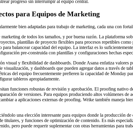
rear progreso sin interrumpir al equipo central.
ectos para Equipos de Marketing
larmente bien adaptadas para trabajo de marketing, cada una con fortal
 marketing de todos los tamaños, y por buena razón. La plataforma sobr
oyectos, plantillas de proyecto flexibles para procesos repetibles como
ajo para balancear capacidad del equipo. La interfaz es lo suficientemen
uración pre-construida con plantillas y configuraciones hechas especí
n visual y flexibilidad de dashboards. Donde Asana enfatiza valores p
de visualización, y dashboards que pueden agregar datos a través de tab
tricas del equipo frecuentemente prefieren la capacidad de Monday par
igurar tableros apropiadamente.
itan funciones robustas de revisión y aprobación. El proofing nativo 
paración de versiones. Para equipos produciendo altos volúmenes de act
cambiar a aplicaciones externas de proofing. Wrike también maneja bien
éndolo una elección interesante para equipos donde la producción de c
de titulares, y funciones de optimización de contenido. Es más especial
ido, pero puede requerir suplementar con otras herramientas para trab