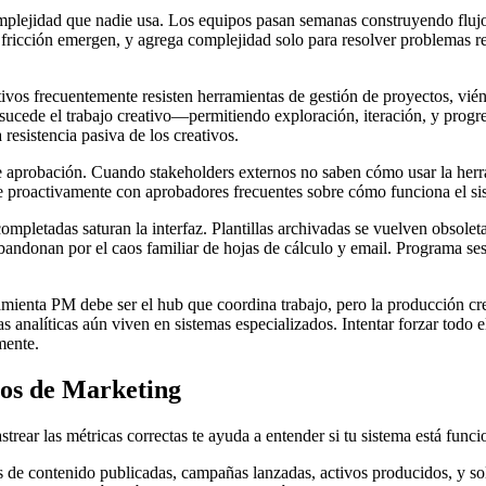
omplejidad que nadie usa. Los equipos pasan semanas construyendo flujos
fricción emergen, y agrega complejidad solo para resolver problemas 
ativos frecuentemente resisten herramientas de gestión de proyectos, vi
ucede el trabajo creativo—permitiendo exploración, iteración, y progres
resistencia pasiva de los creativos.
de aprobación. Cuando stakeholders externos no saben cómo usar la herr
 proactivamente con aprobadores frecuentes sobre cómo funciona el sis
mpletadas saturan la interfaz. Plantillas archivadas se vuelven obsol
bandonan por el caos familiar de hojas de cálculo y email. Programa se
ramienta PM debe ser el hub que coordina trabajo, pero la producción c
 analíticas aún viven en sistemas especializados. Intentar forzar todo el
mente.
tos de Marketing
rear las métricas correctas te ayuda a entender si tu sistema está fun
 de contenido publicadas, campañas lanzadas, activos producidos, y sol