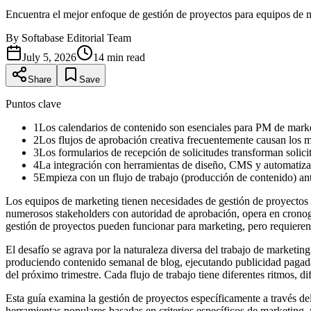
Encuentra el mejor enfoque de gestión de proyectos para equipos de m
By
Softabase Editorial Team
July 5, 2026
14
min read
Share
Save
Puntos clave
1
Los calendarios de contenido son esenciales para PM de market
2
Los flujos de aprobación creativa frecuentemente causan los m
3
Los formularios de recepción de solicitudes transforman solici
4
La integración con herramientas de diseño, CMS y automatiza
5
Empieza con un flujo de trabajo (producción de contenido) an
Los equipos de marketing tienen necesidades de gestión de proyectos q
numerosos stakeholders con autoridad de aprobación, opera en cronogr
gestión de proyectos pueden funcionar para marketing, pero requieren 
El desafío se agrava por la naturaleza diversa del trabajo de marke
produciendo contenido semanal de blog, ejecutando publicidad pagada 
del próximo trimestre. Cada flujo de trabajo tiene diferentes ritmos, di
Esta guía examina la gestión de proyectos específicamente a través de
herramientas populares basadas en criterios específicos de marketing, 