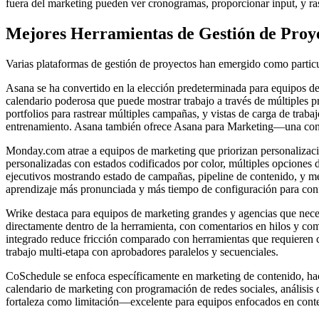
fuera del marketing pueden ver cronogramas, proporcionar input, y rast
Mejores Herramientas de Gestión de Proy
Varias plataformas de gestión de proyectos han emergido como particu
Asana se ha convertido en la elección predeterminada para equipos de
calendario poderosa que puede mostrar trabajo a través de múltiples pr
portfolios para rastrear múltiples campañas, y vistas de carga de trab
entrenamiento. Asana también ofrece Asana para Marketing—una config
Monday.com atrae a equipos de marketing que priorizan personalizació
personalizadas con estados codificados por color, múltiples opciones 
ejecutivos mostrando estado de campañas, pipeline de contenido, y mé
aprendizaje más pronunciada y más tiempo de configuración para conf
Wrike destaca para equipos de marketing grandes y agencias que neces
directamente dentro de la herramienta, con comentarios en hilos y com
integrado reduce fricción comparado con herramientas que requieren 
trabajo multi-etapa con aprobadores paralelos y secuenciales.
CoSchedule se enfoca específicamente en marketing de contenido, haci
calendario de marketing con programación de redes sociales, análisis 
fortaleza como limitación—excelente para equipos enfocados en conten