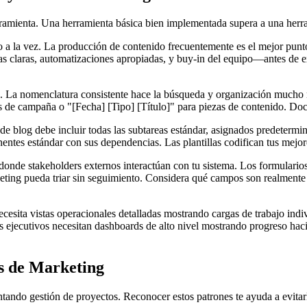
rramienta. Una herramienta básica bien implementada supera a una herr
o a la vez. La producción de contenido frecuentemente es el mejor punto 
 claras, automatizaciones apropiadas, y buy-in del equipo—antes de ex
 La nomenclatura consistente hace la búsqueda y organización mucho m
 campaña o "[Fecha] [Tipo] [Título]" para piezas de contenido. Docu
o de blog debe incluir todas las subtareas estándar, asignados predetermi
entes estándar con sus dependencias. Las plantillas codifican tus mejor
onde stakeholders externos interactúan con tu sistema. Los formularios
eting pueda triar sin seguimiento. Considera qué campos son realmente
esita vistas operacionales detalladas mostrando cargas de trabajo indivi
 ejecutivos necesitan dashboards de alto nivel mostrando progreso haci
s de Marketing
ntando gestión de proyectos. Reconocer estos patrones te ayuda a evitar