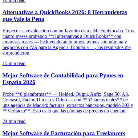
16
min read
Alternativas a QuickBooks 2026: 8 Herramientas
que Vale la Pena
Empecé esta evaluación con un favorito claro. Me equivocaba. Tras
cuatro meses probando **8 alternativas a QuickBooks** con
empresas reales — incluyendo autónomos, pymes con nómina y
negocios con IVA para la Agencia Tributaria —, los resultados me
sorprendieron.
15
min read
Mejor Software de Contabilidad para Pymes en
España 2026
Probé **8 plataformas** — Holded, Quipu, Anfix, Sage 50, A3,
Contasol, FacturaDirecta y Odoo — con **52 tareas reales** de
una agencia de Madrid: facturas, extractos bancarios, modelo 303 y
**Verifactu**. Esto es lo que las páginas de precios no cuentan.
24
min read
Mejor Software de Facturación para Freelancers