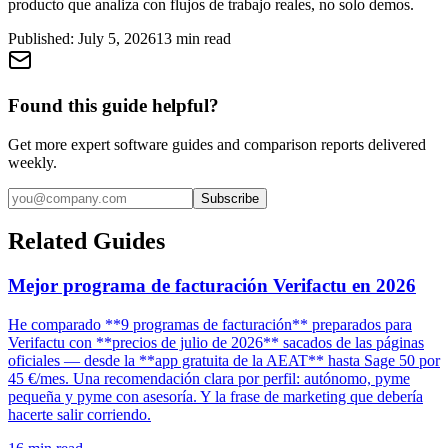
producto que analiza con flujos de trabajo reales, no solo demos.
Published:
July 5, 2026
13
min read
Found this guide helpful?
Get more expert software guides and comparison reports delivered
weekly.
Subscribe
Related Guides
Mejor programa de facturación Verifactu en 2026
He comparado **9 programas de facturación** preparados para
Verifactu con **precios de julio de 2026** sacados de las páginas
oficiales — desde la **app gratuita de la AEAT** hasta Sage 50 por
45 €/mes. Una recomendación clara por perfil: autónomo, pyme
pequeña y pyme con asesoría. Y la frase de marketing que debería
hacerte salir corriendo.