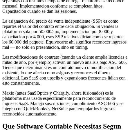
separadas con distintos tiempos de entrega. Plataforma se reconoce
mensual. Implementacion conforme se completan hitos.
Capacitacion cuando se dan las sesiones.
La asignacion del precio de venta independiente (SSP) es como
repartes el valor del contrato entre cada obligacion. Si vendes la
plataforma sola por 50.000/ano, implementacion por 8.000 y
capacitacion por 4.000, esos SSP relativos dictan como se reparten
los 60.000 del paquete. Equivocarte ahi significa reconocer ingresos
mal — no solo en presentacion, sino en timing.
Las modificaciones de contrato (cuando un cliente amplia licencias a
mitad de ano, por ejemplo) activan un nuevo analisis bajo ASC 606.
Tienes que determinar si es un contrato nuevo o modificacion del
existente, lo que afecta como asignas y reconoces el dinero
adicional. Las SaaS con upsells y expansiones frecuentes lidian con
esto constantemente.
Maxio (antes SaaSOptics y Chargify, ahora fusionados) es la
plataforma mas usada especificamente para reconocimiento de
ingresos SaaS. Maneja suscripciones, cumplimiento ASC 606 y se
integra con QuickBooks y NetSuite para empujar los ingresos
reconocidos automaticamente.
Que Software Contable Necesitas Segun