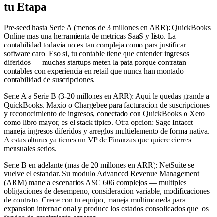
tu Etapa
Pre-seed hasta Serie A (menos de 3 millones en ARR): QuickBooks
Online mas una herramienta de metricas SaaS y listo. La
contabilidad todavia no es tan compleja como para justificar
software caro. Eso si, tu contable tiene que entender ingresos
diferidos — muchas startups meten la pata porque contratan
contables con experiencia en retail que nunca han montado
contabilidad de suscripciones.
Serie A a Serie B (3-20 millones en ARR): Aqui le quedas grande a
QuickBooks. Maxio o Chargebee para facturacion de suscripciones
y reconocimiento de ingresos, conectado con QuickBooks o Xero
como libro mayor, es el stack tipico. Otra opcion: Sage Intacct
maneja ingresos diferidos y arreglos multielemento de forma nativa.
A estas alturas ya tienes un VP de Finanzas que quiere cierres
mensuales serios.
Serie B en adelante (mas de 20 millones en ARR): NetSuite se
vuelve el estandar. Su modulo Advanced Revenue Management
(ARM) maneja escenarios ASC 606 complejos — multiples
obligaciones de desempeno, consideracion variable, modificaciones
de contrato. Crece con tu equipo, maneja multimoneda para
expansion internacional y produce los estados consolidados que los