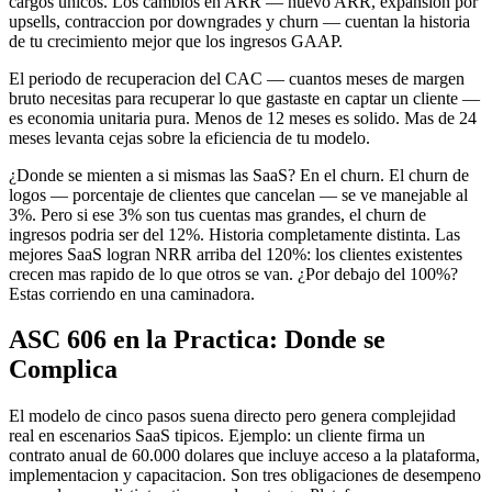
cargos unicos. Los cambios en ARR — nuevo ARR, expansion por
upsells, contraccion por downgrades y churn — cuentan la historia
de tu crecimiento mejor que los ingresos GAAP.
El periodo de recuperacion del CAC — cuantos meses de margen
bruto necesitas para recuperar lo que gastaste en captar un cliente —
es economia unitaria pura. Menos de 12 meses es solido. Mas de 24
meses levanta cejas sobre la eficiencia de tu modelo.
¿Donde se mienten a si mismas las SaaS? En el churn. El churn de
logos — porcentaje de clientes que cancelan — se ve manejable al
3%. Pero si ese 3% son tus cuentas mas grandes, el churn de
ingresos podria ser del 12%. Historia completamente distinta. Las
mejores SaaS logran NRR arriba del 120%: los clientes existentes
crecen mas rapido de lo que otros se van. ¿Por debajo del 100%?
Estas corriendo en una caminadora.
ASC 606 en la Practica: Donde se
Complica
El modelo de cinco pasos suena directo pero genera complejidad
real en escenarios SaaS tipicos. Ejemplo: un cliente firma un
contrato anual de 60.000 dolares que incluye acceso a la plataforma,
implementacion y capacitacion. Son tres obligaciones de desempeno