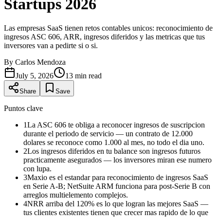
Startups 2026
Las empresas SaaS tienen retos contables unicos: reconocimiento de
ingresos ASC 606, ARR, ingresos diferidos y las metricas que tus
inversores van a pedirte si o si.
By
Carlos Mendoza
July 5, 2026
13
min read
Share
Save
Puntos clave
1
La ASC 606 te obliga a reconocer ingresos de suscripcion
durante el periodo de servicio — un contrato de 12.000
dolares se reconoce como 1.000 al mes, no todo el dia uno.
2
Los ingresos diferidos en tu balance son ingresos futuros
practicamente asegurados — los inversores miran ese numero
con lupa.
3
Maxio es el estandar para reconocimiento de ingresos SaaS
en Serie A-B; NetSuite ARM funciona para post-Serie B con
arreglos multielemento complejos.
4
NRR arriba del 120% es lo que logran las mejores SaaS —
tus clientes existentes tienen que crecer mas rapido de lo que