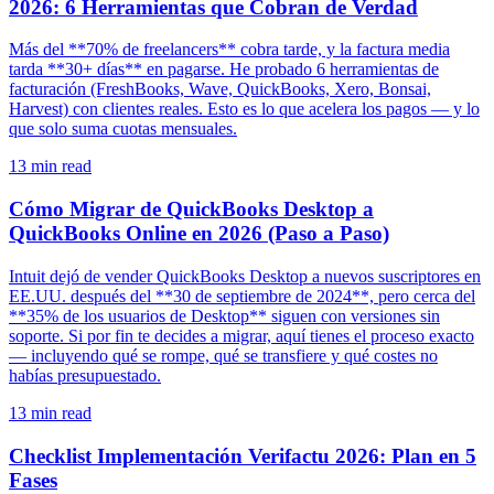
2026: 6 Herramientas que Cobran de Verdad
Más del **70% de freelancers** cobra tarde, y la factura media
tarda **30+ días** en pagarse. He probado 6 herramientas de
facturación (FreshBooks, Wave, QuickBooks, Xero, Bonsai,
Harvest) con clientes reales. Esto es lo que acelera los pagos — y lo
que solo suma cuotas mensuales.
13
min read
Cómo Migrar de QuickBooks Desktop a
QuickBooks Online en 2026 (Paso a Paso)
Intuit dejó de vender QuickBooks Desktop a nuevos suscriptores en
EE.UU. después del **30 de septiembre de 2024**, pero cerca del
**35% de los usuarios de Desktop** siguen con versiones sin
soporte. Si por fin te decides a migrar, aquí tienes el proceso exacto
— incluyendo qué se rompe, qué se transfiere y qué costes no
habías presupuestado.
13
min read
Checklist Implementación Verifactu 2026: Plan en 5
Fases