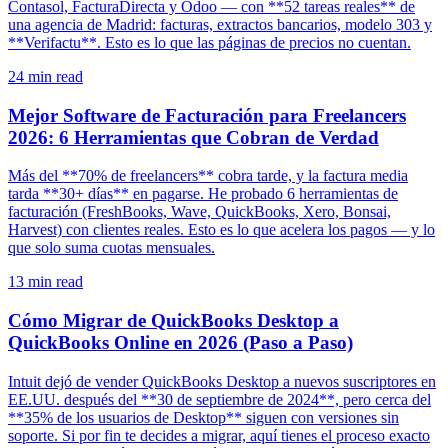
Contasol, FacturaDirecta y Odoo — con **52 tareas reales** de
una agencia de Madrid: facturas, extractos bancarios, modelo 303 y
**Verifactu**. Esto es lo que las páginas de precios no cuentan.
24
min read
Mejor Software de Facturación para Freelancers
2026: 6 Herramientas que Cobran de Verdad
Más del **70% de freelancers** cobra tarde, y la factura media
tarda **30+ días** en pagarse. He probado 6 herramientas de
facturación (FreshBooks, Wave, QuickBooks, Xero, Bonsai,
Harvest) con clientes reales. Esto es lo que acelera los pagos — y lo
que solo suma cuotas mensuales.
13
min read
Cómo Migrar de QuickBooks Desktop a
QuickBooks Online en 2026 (Paso a Paso)
Intuit dejó de vender QuickBooks Desktop a nuevos suscriptores en
EE.UU. después del **30 de septiembre de 2024**, pero cerca del
**35% de los usuarios de Desktop** siguen con versiones sin
soporte. Si por fin te decides a migrar, aquí tienes el proceso exacto