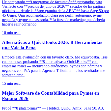
He comparado **9 programas de facturación** preparados para
Verifactu con **precios de julio de 2026** sacados de las páginas
oficiales — desde la **app gratuita de la AEAT** hasta Sage 50 por
45 €/mes. Una recomendación clara por perfil: autónomo, pyme
pequeña y pyme con asesoría. Y la frase de marketing que debería
hacerte salir corriendo.
16
min read
Alternativas a QuickBooks 2026: 8 Herramientas
que Vale la Pena
Empecé esta evaluación con un favorito claro. Me equivocaba. Tras
cuatro meses probando **8 alternativas a QuickBooks** con
empresas reales — incluyendo autónomos, pymes con nómina y
negocios con IVA para la Agencia Tributaria —, los resultados me
sorprendieron.
15
min read
Mejor Software de Contabilidad para Pymes en
España 2026
Probé **8 plataformas** — Holded, Quipu, Anfix, Sage 50, A3,