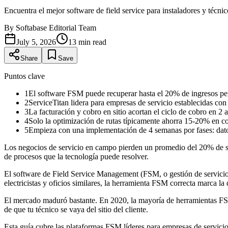
Encuentra el mejor software de field service para instaladores y técn
By
Softabase Editorial Team
July 5, 2026
13
min read
Share
Save
Puntos clave
1
El software FSM puede recuperar hasta el 20% de ingresos perdi
2
ServiceTitan lidera para empresas de servicio establecidas co
3
La facturación y cobro en sitio acortan el ciclo de cobro en 2
4
Solo la optimización de rutas típicamente ahorra 15-20% en cos
5
Empieza con una implementación de 4 semanas por fases: datos
Los negocios de servicio en campo pierden un promedio del 20% de sus
de procesos que la tecnología puede resolver.
El software de Field Service Management (FSM, o gestión de servicios 
electricistas y oficios similares, la herramienta FSM correcta marca la
El mercado maduró bastante. En 2020, la mayoría de herramientas FSM 
de que tu técnico se vaya del sitio del cliente.
Esta guía cubre las plataformas FSM líderes para empresas de servic