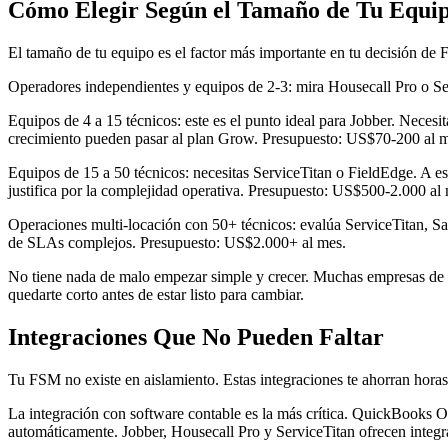
Cómo Elegir Según el Tamaño de Tu Equi
El tamaño de tu equipo es el factor más importante en tu decisión de 
Operadores independientes y equipos de 2-3: mira Housecall Pro o Ser
Equipos de 4 a 15 técnicos: este es el punto ideal para Jobber. Nece
crecimiento pueden pasar al plan Grow. Presupuesto: US$70-200 al m
Equipos de 15 a 50 técnicos: necesitas ServiceTitan o FieldEdge. A es
justifica por la complejidad operativa. Presupuesto: US$500-2.000 al
Operaciones multi-locación con 50+ técnicos: evalúa ServiceTitan, Sa
de SLAs complejos. Presupuesto: US$2.000+ al mes.
No tiene nada de malo empezar simple y crecer. Muchas empresas de s
quedarte corto antes de estar listo para cambiar.
Integraciones Que No Pueden Faltar
Tu FSM no existe en aislamiento. Estas integraciones te ahorran hora
La integración con software contable es la más crítica. QuickBooks O
automáticamente. Jobber, Housecall Pro y ServiceTitan ofrecen integ