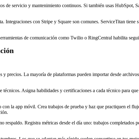
s de servicio y mantenimiento continuos. Si también usas HubSpot, Sa
ta. Integraciones con Stripe y Square son comunes. ServiceTitan tiene s
 herramientas de comunicación como Twilio o RingCentral habilita seg
ción
ios y precios. La mayoría de plataformas pueden importar desde archiv
 técnicos. Asigna habilidades y certificaciones a cada técnico para qu
 con la app móvil. Crea trabajos de prueba y haz que practiquen el fluj
ción.
o respaldo. Registra métricas desde el día uno: trabajos completados po
stumbres. Los que se adaptan más rápido suelen convertirse en tus mejo