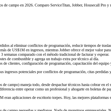
icos de campo en 2026. Comparo ServiceTitan, Jobber, Housecall Pro y m
dos al eliminar conflictos de programación, reducir tiempos de traslado
n más de US$1M en ingresos, mientras Jobber ofrece el mejor valor para
 a 3 semanas comparado con el método tradicional de facturar y esperar.
tes de combustible y agrega un trabajo extra por técnico al día.
 de clientes, configuración de programación, capacitación del equipo 
 ingresos potenciales por conflictos de programación, citas perdidas 
de campo) maneja todo, desde despachar técnicos hasta cobrar en el sit
 diferencia entre operar como un profesional y ahogarte en boletas de pa
eran aplicaciones de escritorio torpes. Hoy, las mejores plataformas s
ios de campo pequeñas y medianas. Nada de monstruos empresariales. N