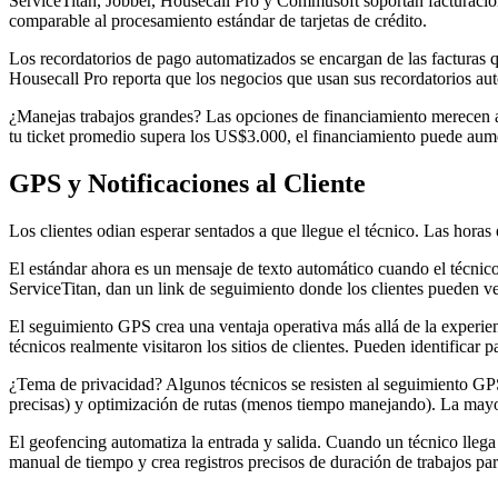
ServiceTitan, Jobber, Housecall Pro y Commusoft soportan facturación
comparable al procesamiento estándar de tarjetas de crédito.
Los recordatorios de pago automatizados se encargan de las facturas 
Housecall Pro reporta que los negocios que usan sus recordatorios a
¿Manejas trabajos grandes? Las opciones de financiamiento merecen ate
tu ticket promedio supera los US$3.000, el financiamiento puede aume
GPS y Notificaciones al Cliente
Los clientes odian esperar sentados a que llegue el técnico. Las hora
El estándar ahora es un mensaje de texto automático cuando el técni
ServiceTitan, dan un link de seguimiento donde los clientes pueden ve
El seguimiento GPS crea una ventaja operativa más allá de la experien
técnicos realmente visitaron los sitios de clientes. Pueden identificar 
¿Tema de privacidad? Algunos técnicos se resisten al seguimiento GPS 
precisas) y optimización de rutas (menos tiempo manejando). La mayor
El geofencing automatiza la entrada y salida. Cuando un técnico llega a
manual de tiempo y crea registros precisos de duración de trabajos pa