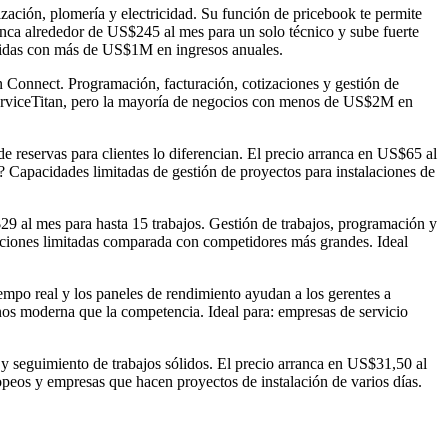
ización, plomería y electricidad. Su función de pricebook te permite
anca alrededor de US$245 al mes para un solo técnico y sube fuerte
ecidas con más de US$1M en ingresos anuales.
an Connect. Programación, facturación, cotizaciones y gestión de
 ServiceTitan, pero la mayoría de negocios con menos de US$2M en
 reservas para clientes lo diferencian. El precio arranca en US$65 al
 Capacidades limitadas de gestión de proyectos para instalaciones de
9 al mes para hasta 15 trabajos. Gestión de trabajos, programación y
aciones limitadas comparada con competidores más grandes. Ideal
empo real y los paneles de rendimiento ayudan a los gerentes a
nos moderna que la competencia. Ideal para: empresas de servicio
 seguimiento de trabajos sólidos. El precio arranca en US$31,50 al
opeos y empresas que hacen proyectos de instalación de varios días.