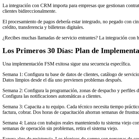
La integración con CRM importa para empresas que gestionan contrato
clientes bidireccionalmente.
El procesamiento de pagos debería estar integrado, no pegado con cin
crédito, transferencia y billeteras digitales.
¿Recibes muchas llamadas de servicio entrantes? La integración con
Los Primeros 30 Días: Plan de Implementa
Una implementación FSM exitosa sigue una secuencia específica.
Semana 1: Configura tu base de datos de clientes, catálogo de servic
Datos limpios desde el día uno previenen problemas después.
Semana 2: Configura la programación, zonas de despacho y perfiles de
Configura las notificaciones automáticas a clientes.
Semana 3: Capacita a tu equipo. Cada técnico necesita tiempo práctico
factura, cobrar. Dos horas de capacitación ahorran semanas de frustra
Semana 4: Lanza con trabajos reales manteniendo tu sistema viejo com
semanas de operación sin problemas, retira el sistema viejo.
Espera algo de resistencia. Los técnicos de campo son personas de co