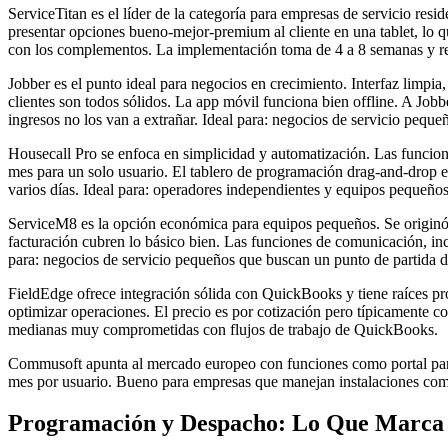
ServiceTitan es el líder de la categoría para empresas de servicio res
presentar opciones bueno-mejor-premium al cliente en una tablet, lo 
con los complementos. La implementación toma de 4 a 8 semanas y req
Jobber es el punto ideal para negocios en crecimiento. Interfaz limpi
clientes son todos sólidos. La app móvil funciona bien offline. A J
ingresos no los van a extrañar. Ideal para: negocios de servicio pequ
Housecall Pro se enfoca en simplicidad y automatización. Las funcione
mes para un solo usuario. El tablero de programación drag-and-drop e
varios días. Ideal para: operadores independientes y equipos pequeños
ServiceM8 es la opción económica para equipos pequeños. Se originó e
facturación cubren lo básico bien. Las funciones de comunicación, i
para: negocios de servicio pequeños que buscan un punto de partida d
FieldEdge ofrece integración sólida con QuickBooks y tiene raíces pro
optimizar operaciones. El precio es por cotización pero típicamente 
medianas muy comprometidas con flujos de trabajo de QuickBooks.
Commusoft apunta al mercado europeo con funciones como portal para 
mes por usuario. Bueno para empresas que manejan instalaciones compl
Programación y Despacho: Lo Que Marca l