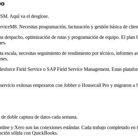
po
FSM. Aquí va el desglose.
viceM8. Necesitas programación, facturación y gestión básica de clien
sitas despacho, optimización de rutas y programación de equipo. El pla
es.
ta escala, necesitas seguimiento de rendimiento por técnico, informes 
 mes.
lesforce Field Service o SAP Field Service Management. Estas platafor
ervicio exitosas empezaron con Jobber o Housecall Pro y migraron a S
s de doble captura de datos cada semana.
nline y Xero son las conexiones estándar. Cada trabajo completado en tu
ración sólida con QuickBooks.