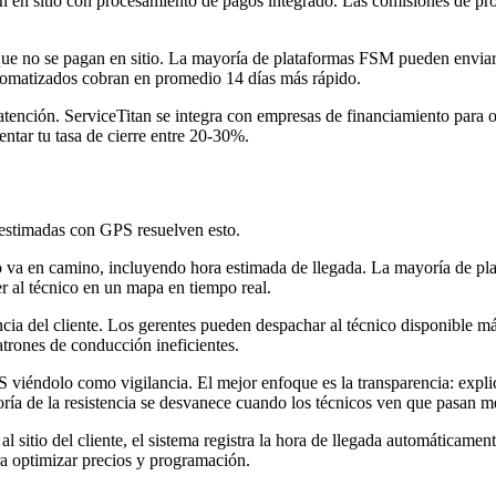
 en sitio con procesamiento de pagos integrado. Las comisiones de pro
que no se pagan en sitio. La mayoría de plataformas FSM pueden enviar 
utomatizados cobran en promedio 14 días más rápido.
nción. ServiceTitan se integra con empresas de financiamiento para ofr
ntar tu tasa de cierre entre 20-30%.
s estimadas con GPS resuelven esto.
co va en camino, incluyendo hora estimada de llegada. La mayoría de 
r al técnico en un mapa en tiempo real.
cia del cliente. Los gerentes pueden despachar al técnico disponible m
patrones de conducción ineficientes.
viéndolo como vigilancia. El mejor enfoque es la transparencia: explica
ía de la resistencia se desvanece cuando los técnicos ven que pasan me
l sitio del cliente, el sistema registra la hora de llegada automáticament
ra optimizar precios y programación.