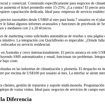
idencial y comercial. Construido específicamente para negocios de climat
que aumenta el ticket promedio entre 15-25%. ¿La contra? El precio arr
uiere capacitación dedicada. Ideal para: empresas de servicio establ
a, precios razonables desde US$69 al mes para hasta 7 usuarios en el pl
obber le faltan algunos informes avanzados y funciones de pricebook de
eños y medianos con 2 a 20 técnicos.
s de marketing como solicitudes automáticas de reseñas y una página de
s intuitivo. La integración con QuickBooks es impecable. ¿Dónde falla?
 enfocados en servicio residencial.
n Australia y crece internacionalmente. El precio arranca en solo US$2
ncluyendo SMS automatizados y email, funcionan sin problemas. Integr
e bajo coste.
fundas en las industrias de climatización y plomería. El despacho en ti
corre por encima de US$100 por usuario al mes. La interfaz se siente me
clientes, gestión de repuestos y soporte multi-moneda. Programación y
ejas de varias visitas. Ideal para: negocios de servicios de campo eur
a Diferencia