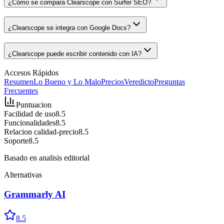
¿Cómo se compara Clearscope con Surfer SEO?
¿Clearscope se integra con Google Docs?
¿Clearscope puede escribir contenido con IA?
Accesos Rápidos
Resumen
Lo Bueno y Lo Malo
Precios
Veredicto
Preguntas
Frecuentes
Puntuacion
Facilidad de uso
8.5
Funcionalidades
8.5
Relacion calidad-precio
8.5
Soporte
8.5
Basado en analisis editorial
Alternativas
Grammarly AI
8.5