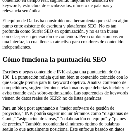
contenido en tiempo real, sugiriendo mejoras de densidad de
keywords, estructura de encabezados, número de palabras y
relevancia semántica.
El equipo de Dallas ha construido una herramienta que está en algún
punto entre asistente de escritura y plataforma SEO. No es tan
profunda como Surfer SEO en optimización, y no es tan buena
como Jasper en generación de contenido. Pero combina ambas en
una interfaz, lo cual tiene su atractivo para creadores de contenido
independientes.
Cómo funciona la puntuación SEO
Escribes o pegas contenido e INK asigna una puntuación de 0 a
100. La puntuación refleja qué tan bien tu contenido coincide con lo
que Google premia para tu keyword objetivo. Analiza contenido de
competidores, sugiere términos relacionados que deberías incluir y te
avisa cuando estás sobre-optimizando. Las sugerencias de keywords
vienen de datos reales de SERP, no de listas genéricas.
Para un blog post apuntando a "mejor software de gestión de
proyectos," INK podría sugerir incluir términos como "diagramas de
Gantt," "asignación de tareas," "colaboración en equipo" y "planes
de precios." También recomienda el número óptimo de palabras
según lo que actualmente posiciona. Este enfoque basado en datos