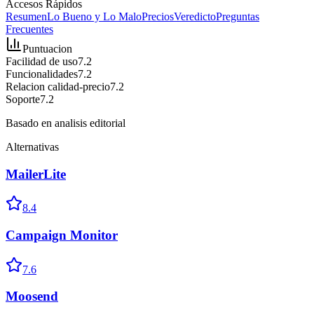
Accesos Rápidos
Resumen
Lo Bueno y Lo Malo
Precios
Veredicto
Preguntas
Frecuentes
Puntuacion
Facilidad de uso
7.2
Funcionalidades
7.2
Relacion calidad-precio
7.2
Soporte
7.2
Basado en analisis editorial
Alternativas
MailerLite
8.4
Campaign Monitor
7.6
Moosend