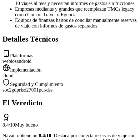
10 viajes al mes y necesitan informes de gastos sin fricciones
Empresas medianas y grandes que reemplazan TMCs legacy
como Concur Travel o Egencia
Equipos de finanzas hartos de conciliar manualmente reservas
de viaje con informes de gastos separados
Detalles Técnicos
Plataformas
web
ios
android
Implementación
cloud
Seguridad y Cumplimiento
soc2
gdpr
iso27001
pci-dss
El Veredicto
8.4
/10
Muy bueno
Navan
obtiene un
8.4
/10
.
Destaca por
conecta reservas de viaje con