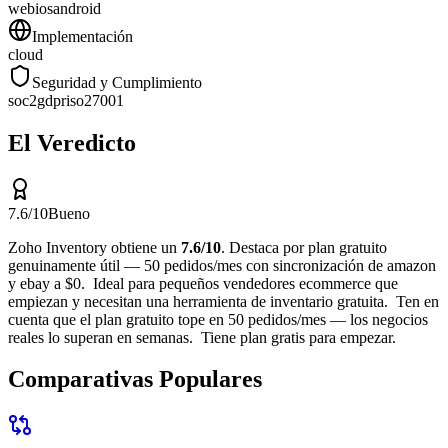
web
ios
android
Implementación
cloud
Seguridad y Cumplimiento
soc2
gdpr
iso27001
El Veredicto
7.6
/10
Bueno
Zoho Inventory
obtiene un
7.6
/10
.
Destaca por
plan gratuito
genuinamente útil — 50 pedidos/mes con sincronización de amazon
y ebay a $0
.
Ideal para
pequeños vendedores ecommerce que
empiezan y necesitan una herramienta de inventario gratuita
.
Ten en
cuenta que
el plan gratuito tope en 50 pedidos/mes — los negocios
reales lo superan en semanas
.
Tiene plan gratis para empezar.
Comparativas Populares