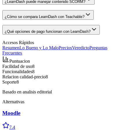
¿LearnDash puede manejar contenido SCORM?
¿Cómo se compara LearnDash con Teachable?
¿Qué opciones de pago funcionan con LearnDash?
Accesos Rápidos
Resumen
Lo Bueno y Lo Malo
Precios
Veredicto
Preguntas
Frecuentes
Puntuacion
Facilidad de uso
8
Funcionalidades
8
Relacion calidad-precio
8
Soporte
8
Basado en analisis editorial
Alternativas
Moodle
7.4