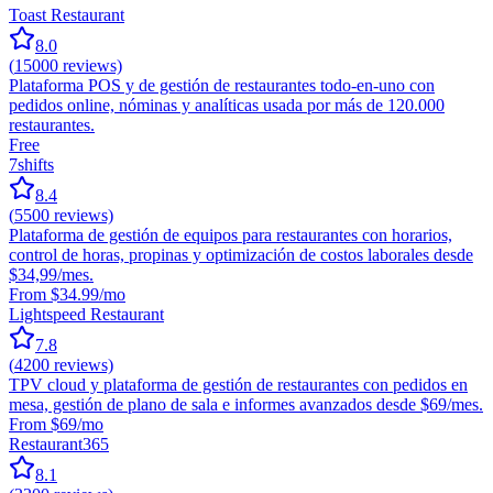
Toast Restaurant
8.0
(
15000
reviews)
Plataforma POS y de gestión de restaurantes todo-en-uno con
pedidos online, nóminas y analíticas usada por más de 120.000
restaurantes.
Free
7shifts
8.4
(
5500
reviews)
Plataforma de gestión de equipos para restaurantes con horarios,
control de horas, propinas y optimización de costos laborales desde
$34,99/mes.
From $34.99/mo
Lightspeed Restaurant
7.8
(
4200
reviews)
TPV cloud y plataforma de gestión de restaurantes con pedidos en
mesa, gestión de plano de sala e informes avanzados desde $69/mes.
From $69/mo
Restaurant365
8.1