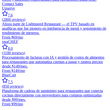
Contact Sales
Upserve
7.6
(
2800
reviews)
Ahora parte de Lightspeed Restaurant — el TPV basado en
analíticas que fue pionero en inteligencia de menú y seguimiento de
rendimiento de meseros.
From $69/mo
xtraCHEF
8.0
(
1100
reviews)
Procesamiento de facturas con IA y gestión de costos de alimentos
para restaurantes que automatiza cuentas a pagar y rastrea precios
desde $149/mes.
From $149/mo
BlueCart
7.5
(
850
reviews)
Plataforma de cadena de suministro para restaurantes que conecta
cocinas directamente con proveedores para compras optimizadas
desde $99/mes.
From $99/mo