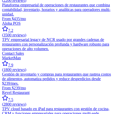
(
2200
reviews)
Plataforma empresarial de operaciones de restaurantes que combina
contabilidad, inventario, horarios y analíticas para operadores multi-
unidad.
From $435/mo
Aloha POS
7.2
(
3500
reviews)
TPV empresarial legacy de NCR usado por grandes cadenas de
restaurantes con personalización profunda y hardware robusto para
operaciones de alto volumen.
Contact Sales
MarketMan
7.9
(
1800
reviews)
Gestión de inventario y compras para restaurantes que rastrea costos
de alimentos, automatiza pedidos y reduce desperdicios desde
$239/mes.
From $239/mo
Revel Restaurant
7.5
(
2800
reviews)
TPV cloud basado en iPad para restaurantes con gestión de cocina,
CRM y funciones empresariales para operaciones multi-sede.