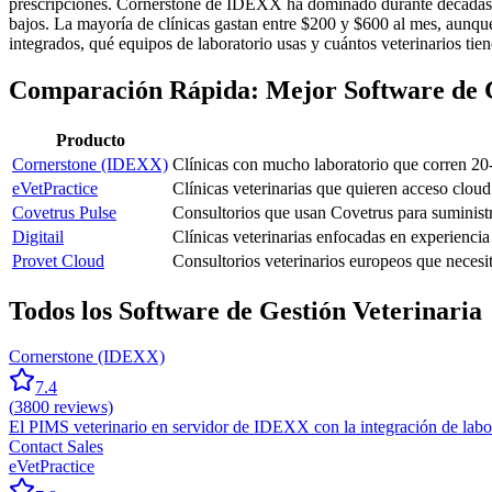
prescripciones. Cornerstone de IDEXX ha dominado durante décadas, 
bajos. La mayoría de clínicas gastan entre $200 y $600 al mes, aunqu
integrados, qué equipos de laboratorio usas y cuántos veterinarios tiene
Comparación Rápida: Mejor Software de G
Producto
Cornerstone (IDEXX)
Clínicas con mucho laboratorio que corren 20
eVetPractice
Clínicas veterinarias que quieren acceso clou
Covetrus Pulse
Consultorios que usan Covetrus para suministr
Digitail
Clínicas veterinarias enfocadas en experienci
Provet Cloud
Consultorios veterinarios europeos que neces
Todos los Software de Gestión Veterinaria
Cornerstone (IDEXX)
7.4
(
3800
reviews)
El PIMS veterinario en servidor de IDEXX con la integración de labor
Contact Sales
eVetPractice