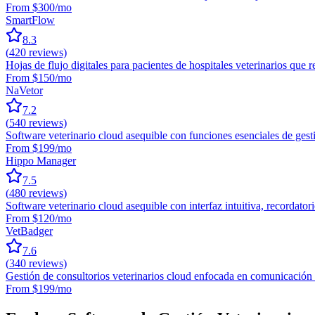
From $300/mo
SmartFlow
8.3
(
420
reviews)
Hojas de flujo digitales para pacientes de hospitales veterinarios que
From $150/mo
NaVetor
7.2
(
540
reviews)
Software veterinario cloud asequible con funciones esenciales de ges
From $199/mo
Hippo Manager
7.5
(
480
reviews)
Software veterinario cloud asequible con interfaz intuitiva, recordat
From $120/mo
VetBadger
7.6
(
340
reviews)
Gestión de consultorios veterinarios cloud enfocada en comunicación 
From $199/mo