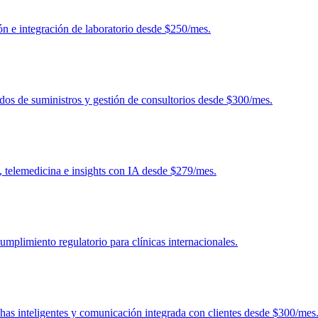
ión e integración de laboratorio desde $250/mes.
idos de suministros y gestión de consultorios desde $300/mes.
, telemedicina e insights con IA desde $279/mes.
umplimiento regulatorio para clínicas internacionales.
chas inteligentes y comunicación integrada con clientes desde $300/mes