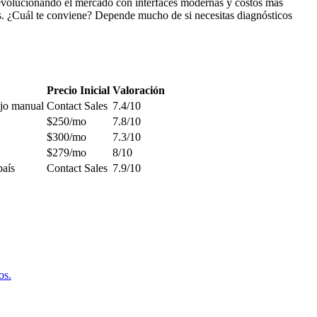
evolucionando el mercado con interfaces modernas y costos más
ás. ¿Cuál te conviene? Depende mucho de si necesitas diagnósticos
Precio Inicial
Valoración
ajo manual
Contact Sales
7.4/10
$250/mo
7.8/10
$300/mo
7.3/10
$279/mo
8/10
país
Contact Sales
7.9/10
os.