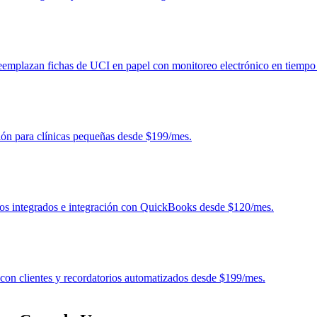
 reemplazan fichas de UCI en papel con monitoreo electrónico en tiempo 
tión para clínicas pequeñas desde $199/mes.
orios integrados e integración con QuickBooks desde $120/mes.
con clientes y recordatorios automatizados desde $199/mes.