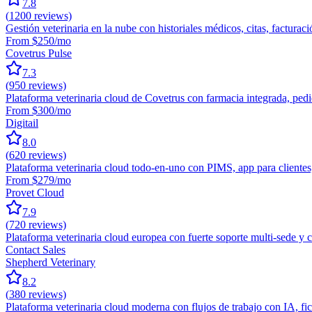
7.8
(
1200
reviews)
Gestión veterinaria en la nube con historiales médicos, citas, facturac
From $250/mo
Covetrus Pulse
7.3
(
950
reviews)
Plataforma veterinaria cloud de Covetrus con farmacia integrada, ped
From $300/mo
Digitail
8.0
(
620
reviews)
Plataforma veterinaria cloud todo-en-uno con PIMS, app para clientes
From $279/mo
Provet Cloud
7.9
(
720
reviews)
Plataforma veterinaria cloud europea con fuerte soporte multi-sede y c
Contact Sales
Shepherd Veterinary
8.2
(
380
reviews)
Plataforma veterinaria cloud moderna con flujos de trabajo con IA, fi