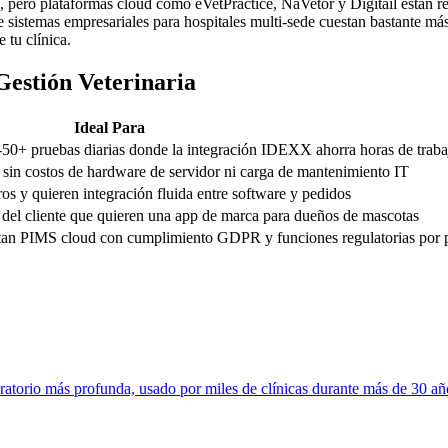
pero plataformas cloud como eVetPractice, NaVetor y Digitail están r
e sistemas empresariales para hospitales multi-sede cuestan bastante m
 tu clínica.
estión Veterinaria
Ideal Para
-50+ pruebas diarias donde la integración IDEXX ahorra horas de trab
d sin costos de hardware de servidor ni carga de mantenimiento IT
os y quieren integración fluida entre software y pedidos
a del cliente que quieren una app de marca para dueños de mascotas
itan PIMS cloud con cumplimiento GDPR y funciones regulatorias por 
atorio más profunda, usado por miles de clínicas durante más de 30 añ