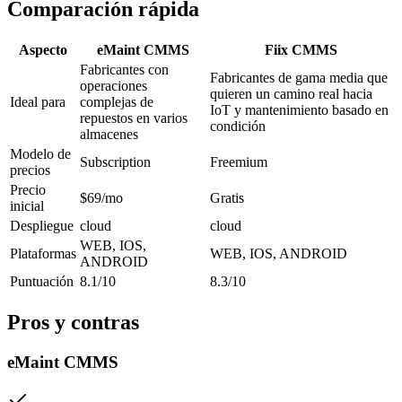
Comparación rápida
Aspecto
eMaint CMMS
Fiix CMMS
Fabricantes con
Fabricantes de gama media que
operaciones
quieren un camino real hacia
Ideal para
complejas de
IoT y mantenimiento basado en
repuestos en varios
condición
almacenes
Modelo de
Subscription
Freemium
precios
Precio
$69/mo
Gratis
inicial
Despliegue
cloud
cloud
WEB, IOS,
Plataformas
WEB, IOS, ANDROID
ANDROID
Puntuación
8.1/10
8.3/10
Pros y contras
eMaint CMMS