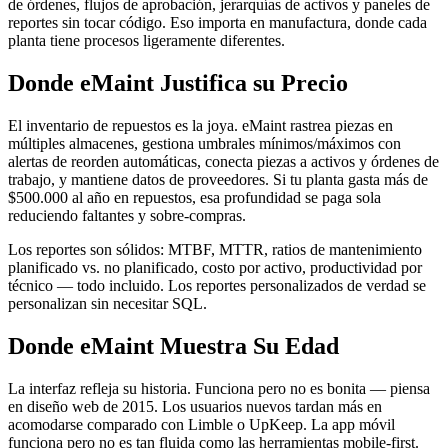
de órdenes, flujos de aprobación, jerarquías de activos y paneles de
reportes sin tocar código. Eso importa en manufactura, donde cada
planta tiene procesos ligeramente diferentes.
Donde eMaint Justifica su Precio
El inventario de repuestos es la joya. eMaint rastrea piezas en
múltiples almacenes, gestiona umbrales mínimos/máximos con
alertas de reorden automáticas, conecta piezas a activos y órdenes de
trabajo, y mantiene datos de proveedores. Si tu planta gasta más de
$500.000 al año en repuestos, esa profundidad se paga sola
reduciendo faltantes y sobre-compras.
Los reportes son sólidos: MTBF, MTTR, ratios de mantenimiento
planificado vs. no planificado, costo por activo, productividad por
técnico — todo incluido. Los reportes personalizados de verdad se
personalizan sin necesitar SQL.
Donde eMaint Muestra Su Edad
La interfaz refleja su historia. Funciona pero no es bonita — piensa
en diseño web de 2015. Los usuarios nuevos tardan más en
acomodarse comparado con Limble o UpKeep. La app móvil
funciona pero no es tan fluida como las herramientas mobile-first.