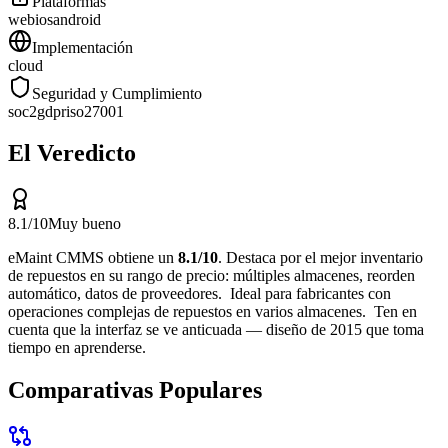
Plataformas
web
ios
android
Implementación
cloud
Seguridad y Cumplimiento
soc2
gdpr
iso27001
El Veredicto
8.1
/10
Muy bueno
eMaint CMMS
obtiene un
8.1
/10
.
Destaca por
el mejor inventario
de repuestos en su rango de precio: múltiples almacenes, reorden
automático, datos de proveedores
.
Ideal para
fabricantes con
operaciones complejas de repuestos en varios almacenes
.
Ten en
cuenta que
la interfaz se ve anticuada — diseño de 2015 que toma
tiempo en aprenderse
.
Comparativas Populares