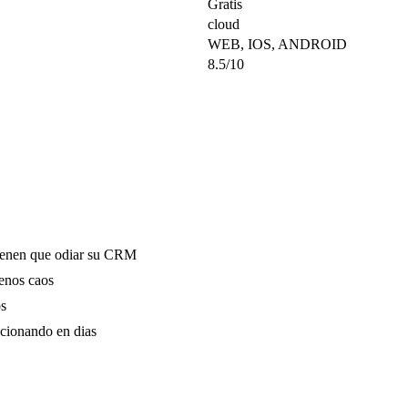
Gratis
cloud
WEB, IOS, ANDROID
8.5/10
tienen que odiar su CRM
menos caos
os
ncionando en dias