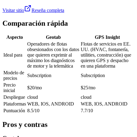
Visitar sitio
Reseña completa
Comparación rápida
Aspecto
Geotab
GPS Insight
Operadores de flotas
Flotas de servicios en EE.
obsesionados con los datos
UU. (HVAC, fontanería,
Ideal para
que quieren exprimir al
utilities, construcción) que
máximo los diagnósticos
quieren GPS y despacho
de motor y la telemática
en una plataforma
Modelo de
Subscription
Subscription
precios
Precio
$20/mo
$25/mo
inicial
Despliegue
cloud
cloud
Plataformas
WEB, IOS, ANDROID
WEB, IOS, ANDROID
Puntuación
8.5/10
7.7/10
Pros y contras