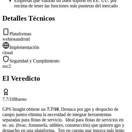
Empresas que valoran un buen soporte en EE. UU. por
encima de tener las funciones más punteras del mercado
Detalles Técnicos
Plataformas
web
ios
android
Implementación
cloud
Seguridad y Cumplimiento
soc2
El Veredicto
7.7
/10
Bueno
GPS Insight
obtiene un
7.7
/10
.
Destaca por
gps y despacho de
campo juntos elimina la necesidad de integrar herramientas
separadas para flotas de servicio
.
Ideal para
flotas de servicios en
ee. uu. (hvac, fontanería, utilities, construcción) que quieren gps y
despacho en una plataforma
.
Ten en cuenta que
innova más lento