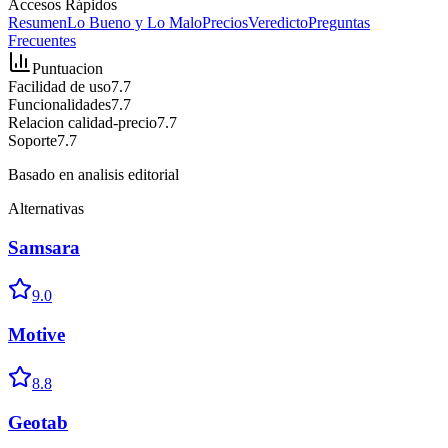
Accesos Rápidos
Resumen
Lo Bueno y Lo Malo
Precios
Veredicto
Preguntas
Frecuentes
Puntuacion
Facilidad de uso
7.7
Funcionalidades
7.7
Relacion calidad-precio
7.7
Soporte
7.7
Basado en analisis editorial
Alternativas
Samsara
9.0
Motive
8.8
Geotab