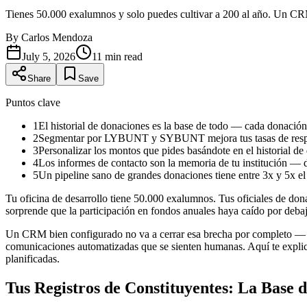
Tienes 50.000 exalumnos y solo puedes cultivar a 200 al año. Un C
By
Carlos Mendoza
July 5, 2026
11
min read
Share
Save
Puntos clave
1
El historial de donaciones es la base de todo — cada donación 
2
Segmentar por LYBUNT y SYBUNT mejora tus tasas de respuest
3
Personalizar los montos que pides basándote en el historial 
4
Los informes de contacto son la memoria de tu institución — d
5
Un pipeline sano de grandes donaciones tiene entre 3x y 5x el o
Tu oficina de desarrollo tiene 50.000 exalumnos. Tus oficiales de do
sorprende que la participación en fondos anuales haya caído por debaj
Un CRM bien configurado no va a cerrar esa brecha por completo — n
comunicaciones automatizadas que se sienten humanas. Aquí te explico
planificadas.
Tus Registros de Constituyentes: La Base 