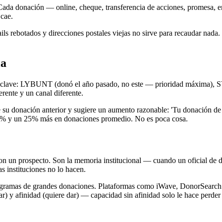
. Cada donación — online, cheque, transferencia de acciones, promesa, en
 cae.
 rebotados y direcciones postales viejas no sirve para recaudar nada. 
la
s clave: LYBUNT (donó el año pasado, no este — prioridad máxima), S
rente y un canal diferente.
 su donación anterior y sugiere un aumento razonable: 'Tu donación de 
 15% y un 25% más en donaciones promedio. No es poca cosa.
n un prospecto. Son la memoria institucional — cuando un oficial de don
s instituciones no lo hacen.
programas de grandes donaciones. Plataformas como iWave, DonorSearch
dar) y afinidad (quiere dar) — capacidad sin afinidad solo le hace perder