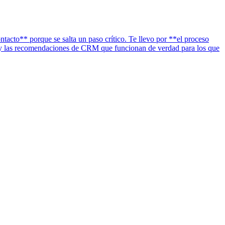
cto** porque se salta un paso crítico. Te llevo por **el proceso
es y las recomendaciones de CRM que funcionan de verdad para los que