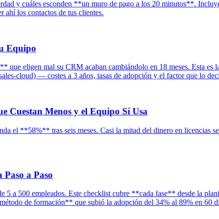
rdad y cuáles esconden **un muro de pago a los 20 minutos**. Incluye e
ahí los contactos de tus clientes.
Tu Equipo
** que eligen mal su CRM acaban cambiándolo en 18 meses. Esta es l
ales-cloud) — costes a 3 años, tasas de adopción y el factor que lo dec
ue Cuestan Menos y el Equipo Sí Usa
 el **58%** tras seis meses. Casi la mitad del dinero en licencias se
 Paso a Paso
 a 500 empleados. Este checklist cubre **cada fase** desde la planifi
**método de formación** que subió la adopción del 34% al 89% en 60 dí