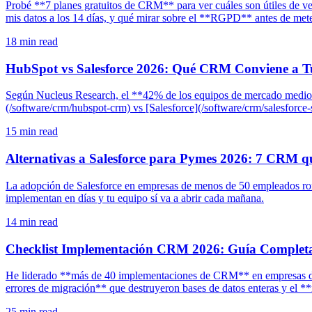
Probé **7 planes gratuitos de CRM** para ver cuáles son útiles de ve
mis datos a los 14 días, y qué mirar sobre el **RGPD** antes de meter 
18
min read
HubSpot vs Salesforce 2026: Qué CRM Conviene a 
Según Nucleus Research, el **42% de los equipos de mercado medio
(/software/crm/hubspot-crm) vs [Salesforce](/software/crm/salesforce-s
15
min read
Alternativas a Salesforce para Pymes 2026: 7 CRM q
La adopción de Salesforce en empresas de menos de 50 empleados ronda
implementan en días y tu equipo sí va a abrir cada mañana.
14
min read
Checklist Implementación CRM 2026: Guía Completa
He liderado **más de 40 implementaciones de CRM** en empresas de 5
errores de migración** que destruyeron bases de datos enteras y el 
25
min read