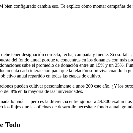
RM bien configurado cambia eso. Te explico cómo montar campañas de 
debe tener designación correcta, fecha, campaña y fuente. Si eso falla,
a del fondo anual porque te concentras en los donantes con más pro
de donaciones sube el promedio de donación entre un 15% y un 25%. Fun
ocumenta cada interacción para que la relación sobreviva cuando la gen
bjetivo anual repartido en todas las etapas de cultivo.
naciones pueden cultivar personalmente a unos 200 este año. ¿Y los otr
o del 8% en la mayoría de las universidades.
ada lo hará — pero es la diferencia entre ignorar a 49.800 exalumnos
 los flujos que las oficinas de desarrollo necesitan: fondo anual, gran
de Todo