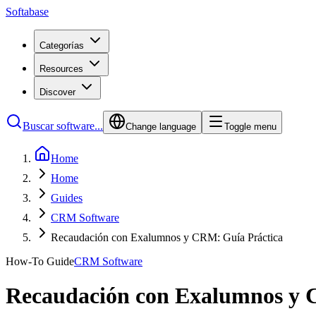
Softabase
Categorías
Resources
Discover
Buscar software...
Change language
Toggle menu
Home
Home
Guides
CRM Software
Recaudación con Exalumnos y CRM: Guía Práctica
How-To Guide
CRM Software
Recaudación con Exalumnos y 