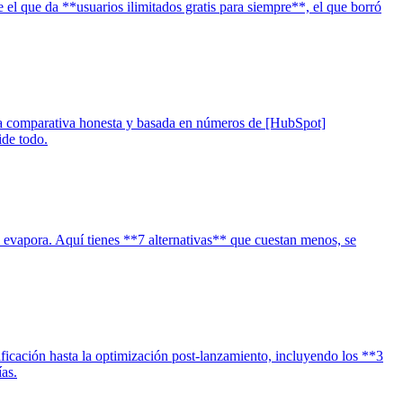
l que da **usuarios ilimitados gratis para siempre**, el que borró
a comparativa honesta y basada en números de [HubSpot]
ide todo.
 evapora. Aquí tienes **7 alternativas** que cuestan menos, se
cación hasta la optimización post-lanzamiento, incluyendo los **3
as.