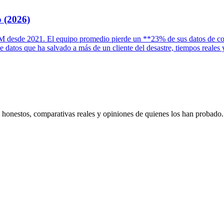
 (2026)
desde 2021. El equipo promedio pierde un **23% de sus datos de conta
de datos que ha salvado a más de un cliente del desastre, tiempos real
s honestos, comparativas reales y opiniones de quienes los han probado.