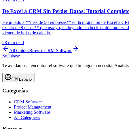
De Excel a CRM Sin Perder Datos: Tutorial Completo
He guiado a **más de 50 empresas** en la migración de Excel a CRM 
exacto de 8 pasos** que uso yo, incluyendo el checklist de limpieza 
vienen de hojas de cálculo.
28
min read
All Guides
Browse
CRM Software
Softabase
Te ayudamos a encontrar el software que tu negocio necesita. Análisi
🇪🇸
Español
Categorías
CRM Software
Project Management
Marketing Software
All Categories
Recursos