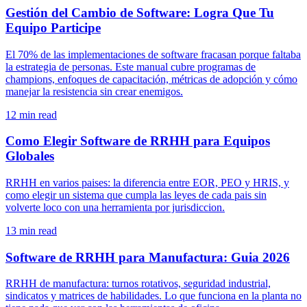
Gestión del Cambio de Software: Logra Que Tu
Equipo Participe
El 70% de las implementaciones de software fracasan porque faltaba
la estrategia de personas. Este manual cubre programas de
champions, enfoques de capacitación, métricas de adopción y cómo
manejar la resistencia sin crear enemigos.
12
min read
Como Elegir Software de RRHH para Equipos
Globales
RRHH en varios paises: la diferencia entre EOR, PEO y HRIS, y
como elegir un sistema que cumpla las leyes de cada pais sin
volverte loco con una herramienta por jurisdiccion.
13
min read
Software de RRHH para Manufactura: Guia 2026
RRHH de manufactura: turnos rotativos, seguridad industrial,
sindicatos y matrices de habilidades. Lo que funciona en la planta no