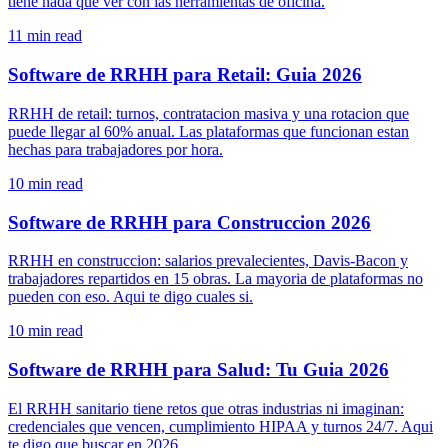
tiene nada que ver con las herramientas de oficina.
11
min read
Software de RRHH para Retail: Guia 2026
RRHH de retail: turnos, contratacion masiva y una rotacion que
puede llegar al 60% anual. Las plataformas que funcionan estan
hechas para trabajadores por hora.
10
min read
Software de RRHH para Construccion 2026
RRHH en construccion: salarios prevalecientes, Davis-Bacon y
trabajadores repartidos en 15 obras. La mayoria de plataformas no
pueden con eso. Aqui te digo cuales si.
10
min read
Software de RRHH para Salud: Tu Guia 2026
El RRHH sanitario tiene retos que otras industrias ni imaginan:
credenciales que vencen, cumplimiento HIPAA y turnos 24/7. Aqui
te digo que buscar en 2026.