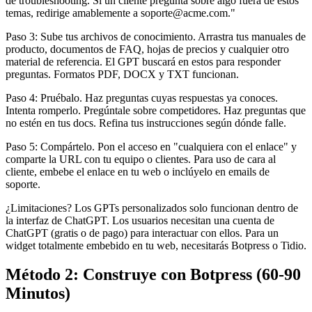
de troubleshooting. Si un cliente pregunta sobre algo fuera de estos
temas, redirige amablemente a
soporte@acme.com
."
Paso 3: Sube tus archivos de conocimiento. Arrastra tus manuales de
producto, documentos de FAQ, hojas de precios y cualquier otro
material de referencia. El GPT buscará en estos para responder
preguntas. Formatos PDF, DOCX y TXT funcionan.
Paso 4: Pruébalo. Haz preguntas cuyas respuestas ya conoces.
Intenta romperlo. Pregúntale sobre competidores. Haz preguntas que
no estén en tus docs. Refina tus instrucciones según dónde falle.
Paso 5: Compártelo. Pon el acceso en "cualquiera con el enlace" y
comparte la URL con tu equipo o clientes. Para uso de cara al
cliente, embebe el enlace en tu web o inclúyelo en emails de
soporte.
¿Limitaciones? Los GPTs personalizados solo funcionan dentro de
la interfaz de ChatGPT. Los usuarios necesitan una cuenta de
ChatGPT (gratis o de pago) para interactuar con ellos. Para un
widget totalmente embebido en tu web, necesitarás Botpress o Tidio.
Método 2: Construye con Botpress (60-90
Minutos)