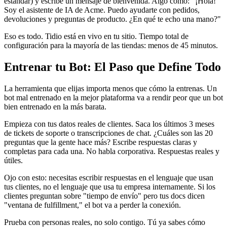
estándar) y escribe un mensaje de bienvenida. Algo como: "¡Hola!
Soy el asistente de IA de Acme. Puedo ayudarte con pedidos,
devoluciones y preguntas de producto. ¿En qué te echo una mano?"
Eso es todo. Tidio está en vivo en tu sitio. Tiempo total de
configuración para la mayoría de las tiendas: menos de 45 minutos.
Entrenar tu Bot: El Paso que Define Todo
La herramienta que elijas importa menos que cómo la entrenas. Un
bot mal entrenado en la mejor plataforma va a rendir peor que un bot
bien entrenado en la más barata.
Empieza con tus datos reales de clientes. Saca los últimos 3 meses
de tickets de soporte o transcripciones de chat. ¿Cuáles son las 20
preguntas que la gente hace más? Escribe respuestas claras y
completas para cada una. No habla corporativa. Respuestas reales y
útiles.
Ojo con esto: necesitas escribir respuestas en el lenguaje que usan
tus clientes, no el lenguaje que usa tu empresa internamente. Si los
clientes preguntan sobre "tiempo de envío" pero tus docs dicen
"ventana de fulfillment," el bot va a perder la conexión.
Prueba con personas reales, no solo contigo. Tú ya sabes cómo