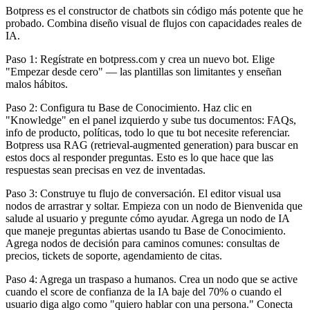
Botpress es el constructor de chatbots sin código más potente que he
probado. Combina diseño visual de flujos con capacidades reales de
IA.
Paso 1: Regístrate en botpress.com y crea un nuevo bot. Elige
"Empezar desde cero" — las plantillas son limitantes y enseñan
malos hábitos.
Paso 2: Configura tu Base de Conocimiento. Haz clic en
"Knowledge" en el panel izquierdo y sube tus documentos: FAQs,
info de producto, políticas, todo lo que tu bot necesite referenciar.
Botpress usa RAG (retrieval-augmented generation) para buscar en
estos docs al responder preguntas. Esto es lo que hace que las
respuestas sean precisas en vez de inventadas.
Paso 3: Construye tu flujo de conversación. El editor visual usa
nodos de arrastrar y soltar. Empieza con un nodo de Bienvenida que
salude al usuario y pregunte cómo ayudar. Agrega un nodo de IA
que maneje preguntas abiertas usando tu Base de Conocimiento.
Agrega nodos de decisión para caminos comunes: consultas de
precios, tickets de soporte, agendamiento de citas.
Paso 4: Agrega un traspaso a humanos. Crea un nodo que se active
cuando el score de confianza de la IA baje del 70% o cuando el
usuario diga algo como "quiero hablar con una persona." Conecta