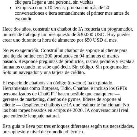
clic para llegar a una persona, sin vueltas
5
Empieza con 5-10 temas, prueba con más de 50
conversaciones e itera semanalmente el primer mes antes de
expandir
Hace dos años, construir un chatbot de IA requería un programador,
un mes de trabajo y un presupuesto de $30.000 USD. Hoy puedes
crear uno durante tu hora de almuerzo por $50 USD al mes.
No es exageración. Construí un chatbot de soporte al cliente para
una tienda online con 200 productos en 94 minutos el martes
pasado. Responde preguntas de productos, rastrea pedidos y escala a
humanos cuando no sabe qué decir. Sin código. Sin programador.
Solo un navegador y una tarjeta de crédito.
El espacio de chatbots sin código (no-code) ha explotado.
Herramientas como Botpress, Tidio, Chatfuel e incluso los GPTs
personalizados de ChatGPT hacen posible que cualquiera —
gerentes de marketing, dueños de pymes, líderes de soporte al
cliente — despliegue chatbots de IA que realmente funcionan. No
los bots torpes basados en scripts de 2020. IA conversacional real
que entiende lenguaje natural.
Esta guía te lleva por tres enfoques diferentes según tus necesidades,
presupuesto y nivel de comodidad técnica.