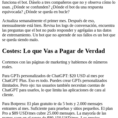
funciona el bot. Dáselo a tres compañeros que no y observa cómo lo
usan. ¿Dónde se confunden? ¿Dónde el bot da una respuesta
equivocada? ¿Dónde se queda en bucle?
Actualiza semanalmente el primer mes. Después de eso,
mensualmente está bien. Revisa los logs de conversación, encuentra
las preguntas que el bot no pudo responder y agrégalas a tus datos
de entrenamiento. Un bot que no aprende de sus fallos es un bot que
se queda siendo malo.
Costes: Lo que Vas a Pagar de Verdad
Cortemos con las páginas de marketing y hablemos de números
reales.
Para GPTs personalizados de ChatGPT: $20 USD al mes por
ChatGPT Plus. Eso es todo. Puedes crear GPTs personalizados
ilimitados. Pero ojo: tus usuarios también necesitan cuentas de
ChatGPT para usarlos, lo que limita las aplicaciones de cara al
cliente.
Para Botpress: El plan gratuito te da 5 bots y 2.000 mensajes
entrantes al mes. Suficiente para pruebas y sitios pequeños. El plan
Pro a $89 USD/mes cubre 25.000 mensajes. La mayoría de las
pymes caen en el rango de $89-150 USD/mes. Los precios