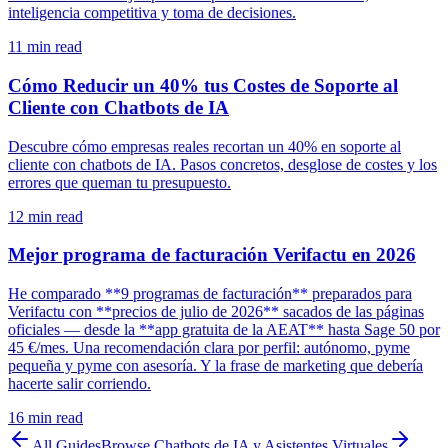
inteligencia competitiva y toma de decisiones.
11
min read
Cómo Reducir un 40% tus Costes de Soporte al
Cliente con Chatbots de IA
Descubre cómo empresas reales recortan un 40% en soporte al
cliente con chatbots de IA. Pasos concretos, desglose de costes y los
errores que queman tu presupuesto.
12
min read
Mejor programa de facturación Verifactu en 2026
He comparado **9 programas de facturación** preparados para
Verifactu con **precios de julio de 2026** sacados de las páginas
oficiales — desde la **app gratuita de la AEAT** hasta Sage 50 por
45 €/mes. Una recomendación clara por perfil: autónomo, pyme
pequeña y pyme con asesoría. Y la frase de marketing que debería
hacerte salir corriendo.
16
min read
All Guides
Browse
Chatbots de IA y Asistentes Virtuales