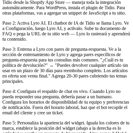
Tidio desde la Shopify App Store — maneja toda la integración
automáticamente. Para WordPress, instala el plugin de Tidio. Para
otras plataformas, vas a agregar un snippet de JavaScript a tu sitio.
Paso 2: Activa Lyro AI. El chatbot de IA de Tidio se llama Lyro. Ve
a Configuración, luego Lyro AI, y actívalo. Sube tu documento de
FAQ o pega la URL de tu sitio web — Lyro lo rastreará y aprenderá
tu contenido.
Paso 3: Entrena a Lyro con pares de pregunta-respuesta. Ve a la
sección de entrenamiento de Lyro y agrega pares específicos de
pregunta-respuesta para tus consultas más comunes. "¿Cuál es tu
política de devolución?" → "Puedes devolver cualquier artículo sin
usar en un plazo de 30 días para reembolso completo. Los artículos
en oferta son venta final." Agrega 20-30 pares cubriendo tus temas
principales.
Paso 4: Configura el respaldo de chat en vivo. Cuando Lyro no
pueda responder una pregunta, debería pasar a un humano.
Configura los horarios de disponibilidad de tu equipo y preferencias
de notificación. Fuera del horario laboral, haz que el bot recopile el
email del cliente y cree un ticket.
Paso 5: Personaliza la apariencia del widget. Iguala los colores de tu
marca, establece la posición del widget (abajo a la derecha es lo