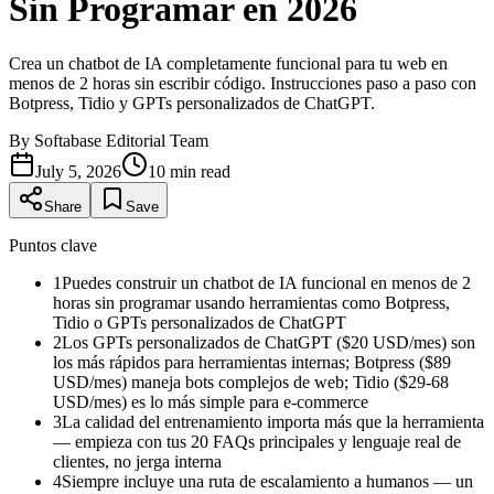
Sin Programar en 2026
Crea un chatbot de IA completamente funcional para tu web en
menos de 2 horas sin escribir código. Instrucciones paso a paso con
Botpress, Tidio y GPTs personalizados de ChatGPT.
By
Softabase Editorial Team
July 5, 2026
10
min read
Share
Save
Puntos clave
1
Puedes construir un chatbot de IA funcional en menos de 2
horas sin programar usando herramientas como Botpress,
Tidio o GPTs personalizados de ChatGPT
2
Los GPTs personalizados de ChatGPT ($20 USD/mes) son
los más rápidos para herramientas internas; Botpress ($89
USD/mes) maneja bots complejos de web; Tidio ($29-68
USD/mes) es lo más simple para e-commerce
3
La calidad del entrenamiento importa más que la herramienta
— empieza con tus 20 FAQs principales y lenguaje real de
clientes, no jerga interna
4
Siempre incluye una ruta de escalamiento a humanos — un