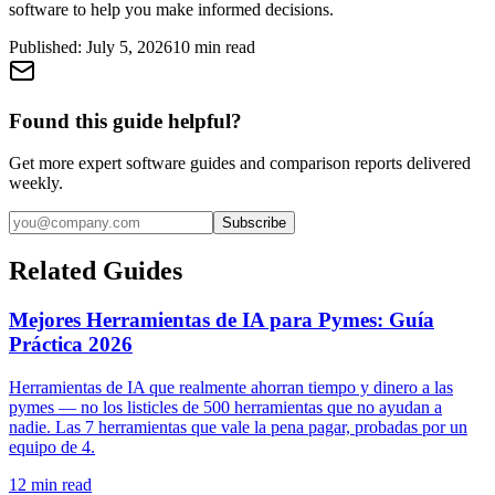
software to help you make informed decisions.
Published:
July 5, 2026
10
min read
Found this guide helpful?
Get more expert software guides and comparison reports delivered
weekly.
Subscribe
Related Guides
Mejores Herramientas de IA para Pymes: Guía
Práctica 2026
Herramientas de IA que realmente ahorran tiempo y dinero a las
pymes — no los listicles de 500 herramientas que no ayudan a
nadie. Las 7 herramientas que vale la pena pagar, probadas por un
equipo de 4.
12
min read