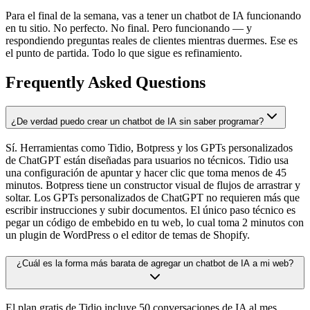
Para el final de la semana, vas a tener un chatbot de IA funcionando
en tu sitio. No perfecto. No final. Pero funcionando — y
respondiendo preguntas reales de clientes mientras duermes. Ese es
el punto de partida. Todo lo que sigue es refinamiento.
Frequently Asked Questions
¿De verdad puedo crear un chatbot de IA sin saber programar?
Sí. Herramientas como Tidio, Botpress y los GPTs personalizados
de ChatGPT están diseñadas para usuarios no técnicos. Tidio usa
una configuración de apuntar y hacer clic que toma menos de 45
minutos. Botpress tiene un constructor visual de flujos de arrastrar y
soltar. Los GPTs personalizados de ChatGPT no requieren más que
escribir instrucciones y subir documentos. El único paso técnico es
pegar un código de embebido en tu web, lo cual toma 2 minutos con
un plugin de WordPress o el editor de temas de Shopify.
¿Cuál es la forma más barata de agregar un chatbot de IA a mi web?
El plan gratis de Tidio incluye 50 conversaciones de IA al mes,