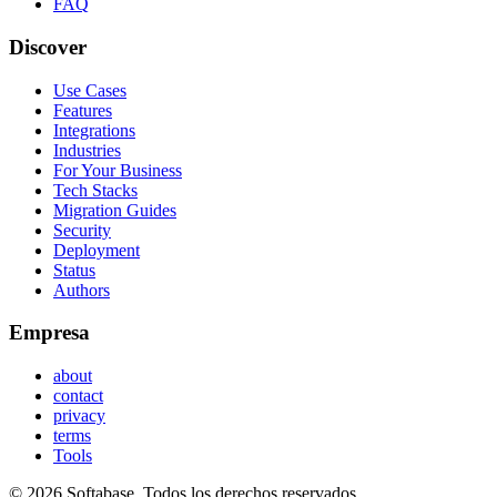
FAQ
Discover
Use Cases
Features
Integrations
Industries
For Your Business
Tech Stacks
Migration Guides
Security
Deployment
Status
Authors
Empresa
about
contact
privacy
terms
Tools
© 2026 Softabase. Todos los derechos reservados.