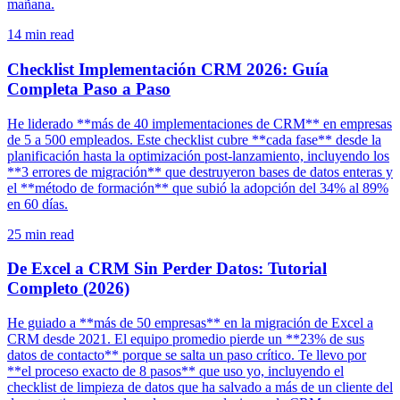
mañana.
14
min read
Checklist Implementación CRM 2026: Guía
Completa Paso a Paso
He liderado **más de 40 implementaciones de CRM** en empresas
de 5 a 500 empleados. Este checklist cubre **cada fase** desde la
planificación hasta la optimización post-lanzamiento, incluyendo los
**3 errores de migración** que destruyeron bases de datos enteras y
el **método de formación** que subió la adopción del 34% al 89%
en 60 días.
25
min read
De Excel a CRM Sin Perder Datos: Tutorial
Completo (2026)
He guiado a **más de 50 empresas** en la migración de Excel a
CRM desde 2021. El equipo promedio pierde un **23% de sus
datos de contacto** porque se salta un paso crítico. Te llevo por
**el proceso exacto de 8 pasos** que uso yo, incluyendo el
checklist de limpieza de datos que ha salvado a más de un cliente del