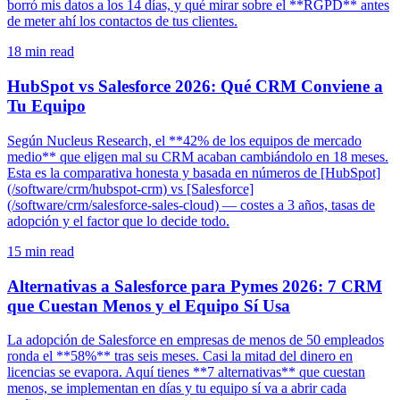
borró mis datos a los 14 días, y qué mirar sobre el **RGPD** antes
de meter ahí los contactos de tus clientes.
18
min read
HubSpot vs Salesforce 2026: Qué CRM Conviene a
Tu Equipo
Según Nucleus Research, el **42% de los equipos de mercado
medio** que eligen mal su CRM acaban cambiándolo en 18 meses.
Esta es la comparativa honesta y basada en números de [HubSpot]
(/software/crm/hubspot-crm) vs [Salesforce]
(/software/crm/salesforce-sales-cloud) — costes a 3 años, tasas de
adopción y el factor que lo decide todo.
15
min read
Alternativas a Salesforce para Pymes 2026: 7 CRM
que Cuestan Menos y el Equipo Sí Usa
La adopción de Salesforce en empresas de menos de 50 empleados
ronda el **58%** tras seis meses. Casi la mitad del dinero en
licencias se evapora. Aquí tienes **7 alternativas** que cuestan
menos, se implementan en días y tu equipo sí va a abrir cada