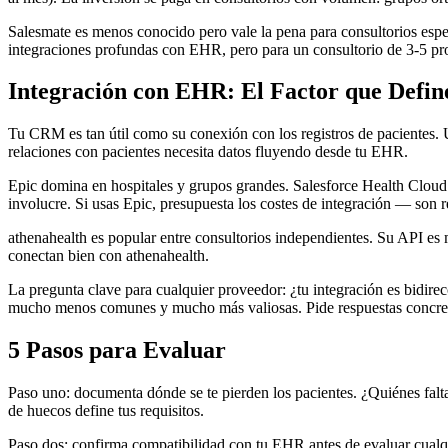
Salesmate es menos conocido pero vale la pena para consultorios espe
integraciones profundas con EHR, pero para un consultorio de 3-5 pro
Integración con EHR: El Factor que Defin
Tu CRM es tan útil como su conexión con los registros de pacientes. U
relaciones con pacientes necesita datos fluyendo desde tu EHR.
Epic domina en hospitales y grupos grandes. Salesforce Health Cloud
involucre. Si usas Epic, presupuesta los costes de integración — son r
athenahealth es popular entre consultorios independientes. Su API e
conectan bien con athenahealth.
La pregunta clave para cualquier proveedor: ¿tu integración es bidi
mucho menos comunes y mucho más valiosas. Pide respuestas concreta
5 Pasos para Evaluar
Paso uno: documenta dónde se te pierden los pacientes. ¿Quiénes falta
de huecos define tus requisitos.
Paso dos: confirma compatibilidad con tu EHR antes de evaluar cualqu