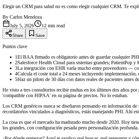
Elegir un CRM para salud no es como elegir cualquier CRM. Te exp
By
Carlos Mendoza
July 5, 2026
12
min read
Share
Save
Puntos clave
1
El BAA firmado es obligatorio antes de guardar cualquier PH
2
Salesforce Health Cloud para sistemas grandes; PatientPop y 
3
La integración con EHR varía mucho entre proveedores — conf
4
Calcula el coste total a 24 meses incluyendo implementación, 
5
Haz un piloto de 30 días con datos reales de pacientes antes 
He visto a tres consultorios recibir multas en los últimos dos años p
'compatible con HIPAA' en su página de precios. No lo estaban.
Los CRM genéricos nunca se diseñaron pensando en información de sal
recordatorios vinculados a diagnósticos, estás manejando PHI. Ahí e
La cosa es que el mercado ha madurado mucho desde 2020. Hoy tienes
los grandes, con configuración pesada pero personalización profunda
¿Por dónde empezar? Aquí te explico qué buscar, qué preguntar y cómo