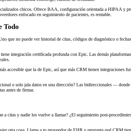
cializados chicos. Ofrece BAA, configuración orientada a HIPAA y prec
veedores enfocado en seguimiento de pacientes, es rentable.
e Todo
no que no puede ver historial de citas, códigos de diagnóstico o fechas
 tiene integración certificada profunda con Epic. Las demás plataforma
eales.
s más accesible que la de Epic, así que más CRM tienen integraciones 
reccional o solo jala datos en una dirección? Las bidireccionales — d
s antes de firmar.
n a citas y nadie los vuelve a llamar? ¿El seguimiento post-procedimien
ier otra cosa. Llama a tu proveedor de EHR y pregunta qué CRM tienen 