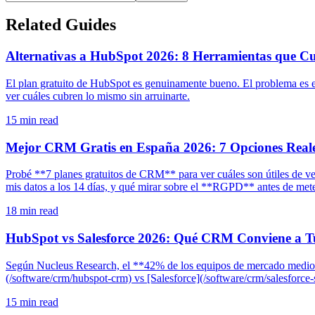
Related Guides
Alternativas a HubSpot 2026: 8 Herramientas que C
El plan gratuito de HubSpot es genuinamente bueno. El problema es e
ver cuáles cubren lo mismo sin arruinarte.
15
min read
Mejor CRM Gratis en España 2026: 7 Opciones Real
Probé **7 planes gratuitos de CRM** para ver cuáles son útiles de ve
mis datos a los 14 días, y qué mirar sobre el **RGPD** antes de meter 
18
min read
HubSpot vs Salesforce 2026: Qué CRM Conviene a 
Según Nucleus Research, el **42% de los equipos de mercado medio
(/software/crm/hubspot-crm) vs [Salesforce](/software/crm/salesforce-s
15
min read