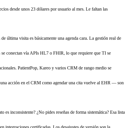
ios desde unos 23 dólares por usuario al mes. Le faltan las
 de última visita es básicamente una agenda cara. La gestión real de
s se conectan vía APIs HL7 o FHIR, lo que requiere que TI se
funcionales. PatientPop, Kareo y varios CRM de rango medio se
onde una acción en el CRM como agendar una cita vuelve al EHR — son
to es inconsistente? ¿No pides reseñas de forma sistemática? Esa lista
integraciones certificadas. Los desajustes de versión son la