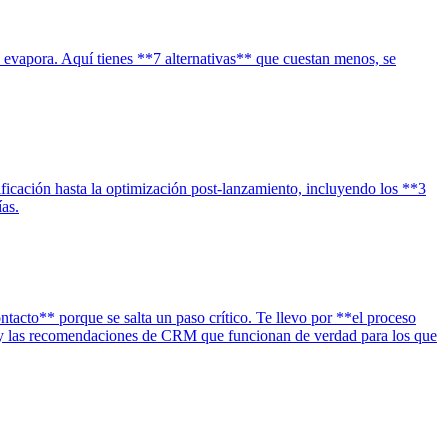
 evapora. Aquí tienes **7 alternativas** que cuestan menos, se
cación hasta la optimización post-lanzamiento, incluyendo los **3
as.
cto** porque se salta un paso crítico. Te llevo por **el proceso
es y las recomendaciones de CRM que funcionan de verdad para los que