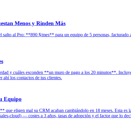
uestan Menos y Rinden Más
l salto al Pro: **890 $/mes** para un equipo de 5 personas, facturado 
es
rdad y cuáles esconden **un muro de pago a los 20 minutos**. Incluye e
ahí los contactos de tus clientes.
Tu Equipo
** que eligen mal su CRM acaban cambiándolo en 18 meses. Esta es l
ales-cloud) — costes a 3 años, tasas de adopción y el factor que lo dec