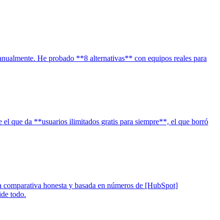
anualmente. He probado **8 alternativas** con equipos reales para
l que da **usuarios ilimitados gratis para siempre**, el que borró
a comparativa honesta y basada en números de [HubSpot]
ide todo.