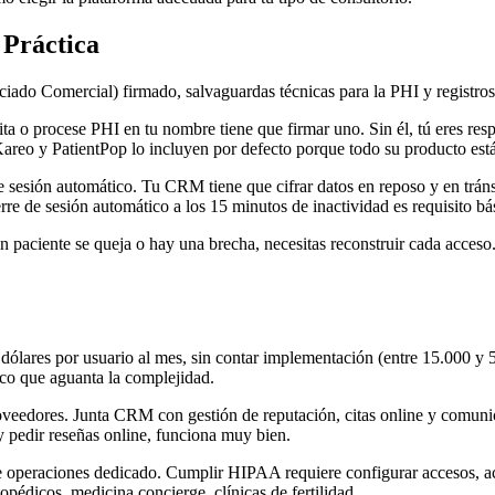
 Práctica
 Comercial) firmado, salvaguardas técnicas para la PHI y registros d
 o procese PHI en tu nombre tiene que firmar uno. Sin él, tú eres respo
Kareo y PatientPop lo incluyen por defecto porque todo su producto est
e sesión automático. Tu CRM tiene que cifrar datos en reposo y en tránsi
ierre de sesión automático a los 15 minutos de inactividad es requisito 
n paciente se queja o hay una brecha, necesitas reconstruir cada acceso
 dólares por usuario al mes, sin contar implementación (entre 15.000 y 
co que aguanta la complejidad.
roveedores. Junta CRM con gestión de reputación, citas online y comunic
y pedir reseñas online, funciona muy bien.
e operaciones dedicado. Cumplir HIPAA requiere configurar accesos, act
pédicos, medicina concierge, clínicas de fertilidad.