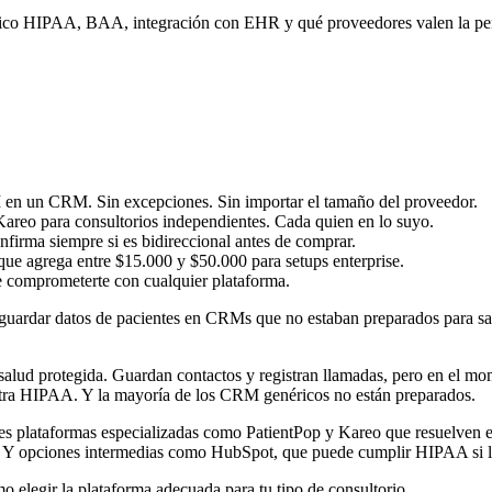
lico HIPAA, BAA, integración con EHR y qué proveedores valen la pe
I en un CRM. Sin excepciones. Sin importar el tamaño del proveedor.
Kareo para consultorios independientes. Cada quien en lo suyo.
irma siempre si es bidireccional antes de comprar.
que agrega entre $15.000 y $50.000 para setups enterprise.
de comprometerte con cualquier plataforma.
or guardar datos de pacientes en CRMs que no estaban preparados para s
ud protegida. Guardan contactos y registran llamadas, pero en el mome
ntra HIPAA. Y la mayoría de los CRM genéricos no están preparados.
 plataformas especializadas como PatientPop y Kareo que resuelven e
. Y opciones intermedias como HubSpot, que puede cumplir HIPAA si lo 
 elegir la plataforma adecuada para tu tipo de consultorio.