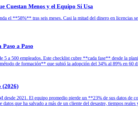
ue Cuestan Menos y el Equipo Sí Usa
 el **58%** tras seis meses. Casi la mitad del dinero en licencias se
 Paso a Paso
 a 500 empleados. Este checklist cubre **cada fase** desde la planifi
**método de formación** que subió la adopción del 34% al 89% en 60 dí
 (2026)
desde 2021. El equipo promedio pierde un **23% de sus datos de conta
de datos que ha salvado a más de un cliente del desastre, tiempos real