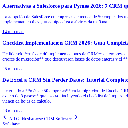
Alternativas a Salesforce para Pymes 2026: 7 CRM q
La adopción de Salesforce en empresas de menos de 50 empleados ronda
implementan en días y tu equipo sí va a abrir cada mañana.
14
min read
Checklist Implementación CRM 2026: Guía Completa
He liderado **más de 40 implementaciones de CRM** en empresas de 5
errores de migración** que destruyeron bases de datos enteras y el 
25
min read
De Excel a CRM Sin Perder Datos: Tutorial Completo
He guiado a **más de 50 empresas** en la migración de Excel a CRM 
exacto de 8 pasos** que uso yo, incluyendo el checklist de limpieza 
vienen de hojas de cálculo.
28
min read
All Guides
Browse
CRM Software
Softabase