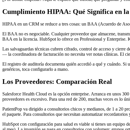
Cumplimiento HIPAA: Qué Significa en la
HIPAA en un CRM se reduce a tres cosas: un BAA (Acuerdo de Asociado
El BAA no es negociable. Cualquier proveedor que almacene, transmita
BAA en la licencia. HubSpot lo ofrece en Professional y Enterprise. 
Las salvaguardas técnicas cubren cifrado, control de acceso y cierre d
— la coordinadora de facturación no necesita ver notas clínicas. El c
El registro de auditoría documenta quién accedió a qué y cuándo. Si u
genéricos, toca configurarlo a mano.
Los Proveedores: Comparación Real
Salesforce Health Cloud es la opción enterprise. Arranca en unos 300
proveedores es excesivo. Para una red de 200, muchas veces es lo úni
PatientPop va dirigido a consultorios chicos y medianos, de 1 a 20 p
el paquete. Para consultorios que necesitan automatizar recordatorios 
HubSpot con configuración para salud es viable si tienes un equipo d
al mes). La inversión se paga en consultorios con volumen: grupos orto