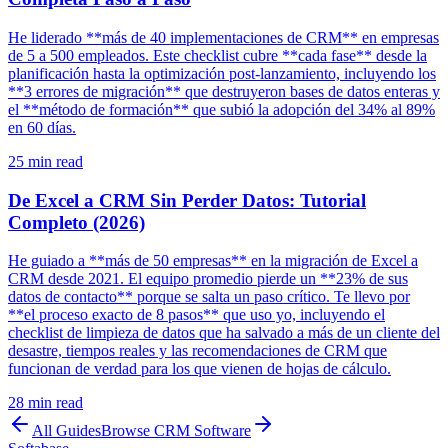
He liderado **más de 40 implementaciones de CRM** en empresas
de 5 a 500 empleados. Este checklist cubre **cada fase** desde la
planificación hasta la optimización post-lanzamiento, incluyendo los
**3 errores de migración** que destruyeron bases de datos enteras y
el **método de formación** que subió la adopción del 34% al 89%
en 60 días.
25
min read
De Excel a CRM Sin Perder Datos: Tutorial
Completo (2026)
He guiado a **más de 50 empresas** en la migración de Excel a
CRM desde 2021. El equipo promedio pierde un **23% de sus
datos de contacto** porque se salta un paso crítico. Te llevo por
**el proceso exacto de 8 pasos** que uso yo, incluyendo el
checklist de limpieza de datos que ha salvado a más de un cliente del
desastre, tiempos reales y las recomendaciones de CRM que
funcionan de verdad para los que vienen de hojas de cálculo.
28
min read
All Guides
Browse
CRM Software