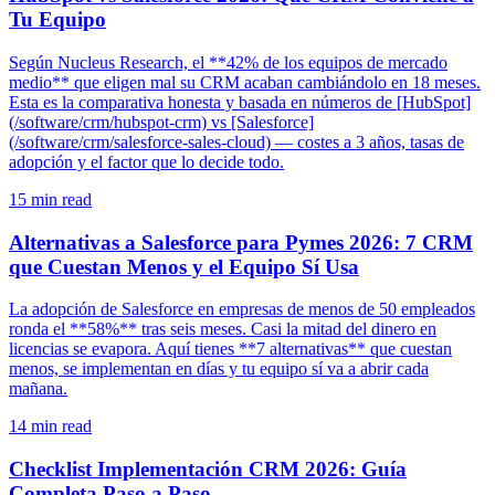
Tu Equipo
Según Nucleus Research, el **42% de los equipos de mercado
medio** que eligen mal su CRM acaban cambiándolo en 18 meses.
Esta es la comparativa honesta y basada en números de [HubSpot]
(/software/crm/hubspot-crm) vs [Salesforce]
(/software/crm/salesforce-sales-cloud) — costes a 3 años, tasas de
adopción y el factor que lo decide todo.
15
min read
Alternativas a Salesforce para Pymes 2026: 7 CRM
que Cuestan Menos y el Equipo Sí Usa
La adopción de Salesforce en empresas de menos de 50 empleados
ronda el **58%** tras seis meses. Casi la mitad del dinero en
licencias se evapora. Aquí tienes **7 alternativas** que cuestan
menos, se implementan en días y tu equipo sí va a abrir cada
mañana.
14
min read
Checklist Implementación CRM 2026: Guía
Completa Paso a Paso