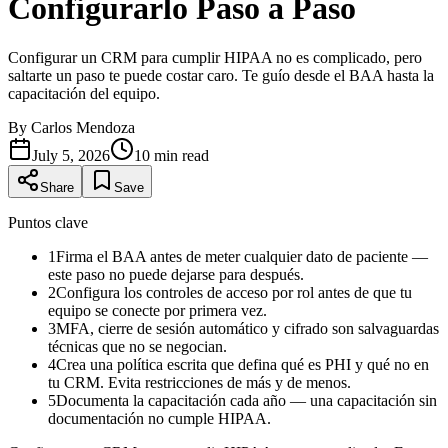
Configurarlo Paso a Paso
Configurar un CRM para cumplir HIPAA no es complicado, pero
saltarte un paso te puede costar caro. Te guío desde el BAA hasta la
capacitación del equipo.
By
Carlos Mendoza
July 5, 2026
10
min read
Share
Save
Puntos clave
1
Firma el BAA antes de meter cualquier dato de paciente —
este paso no puede dejarse para después.
2
Configura los controles de acceso por rol antes de que tu
equipo se conecte por primera vez.
3
MFA, cierre de sesión automático y cifrado son salvaguardas
técnicas que no se negocian.
4
Crea una política escrita que defina qué es PHI y qué no en
tu CRM. Evita restricciones de más y de menos.
5
Documenta la capacitación cada año — una capacitación sin
documentación no cumple HIPAA.