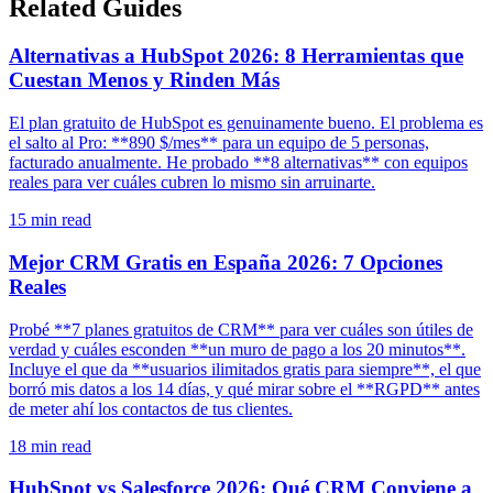
Related Guides
Alternativas a HubSpot 2026: 8 Herramientas que
Cuestan Menos y Rinden Más
El plan gratuito de HubSpot es genuinamente bueno. El problema es
el salto al Pro: **890 $/mes** para un equipo de 5 personas,
facturado anualmente. He probado **8 alternativas** con equipos
reales para ver cuáles cubren lo mismo sin arruinarte.
15
min read
Mejor CRM Gratis en España 2026: 7 Opciones
Reales
Probé **7 planes gratuitos de CRM** para ver cuáles son útiles de
verdad y cuáles esconden **un muro de pago a los 20 minutos**.
Incluye el que da **usuarios ilimitados gratis para siempre**, el que
borró mis datos a los 14 días, y qué mirar sobre el **RGPD** antes
de meter ahí los contactos de tus clientes.
18
min read
HubSpot vs Salesforce 2026: Qué CRM Conviene a