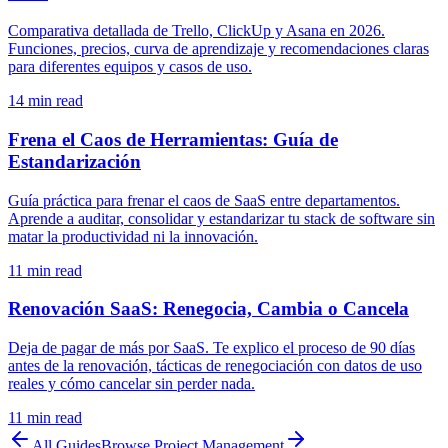
Comparativa detallada de Trello, ClickUp y Asana en 2026.
Funciones, precios, curva de aprendizaje y recomendaciones claras
para diferentes equipos y casos de uso.
14
min read
Frena el Caos de Herramientas: Guía de
Estandarización
Guía práctica para frenar el caos de SaaS entre departamentos.
Aprende a auditar, consolidar y estandarizar tu stack de software sin
matar la productividad ni la innovación.
11
min read
Renovación SaaS: Renegocia, Cambia o Cancela
Deja de pagar de más por SaaS. Te explico el proceso de 90 días
antes de la renovación, tácticas de renegociación con datos de uso
reales y cómo cancelar sin perder nada.
11
min read
All Guides
Browse
Project Management