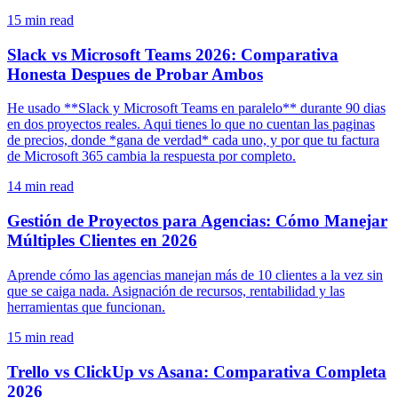
15
min read
Slack vs Microsoft Teams 2026: Comparativa
Honesta Despues de Probar Ambos
He usado **Slack y Microsoft Teams en paralelo** durante 90 dias
en dos proyectos reales. Aqui tienes lo que no cuentan las paginas
de precios, donde *gana de verdad* cada uno, y por que tu factura
de Microsoft 365 cambia la respuesta por completo.
14
min read
Gestión de Proyectos para Agencias: Cómo Manejar
Múltiples Clientes en 2026
Aprende cómo las agencias manejan más de 10 clientes a la vez sin
que se caiga nada. Asignación de recursos, rentabilidad y las
herramientas que funcionan.
15
min read
Trello vs ClickUp vs Asana: Comparativa Completa
2026