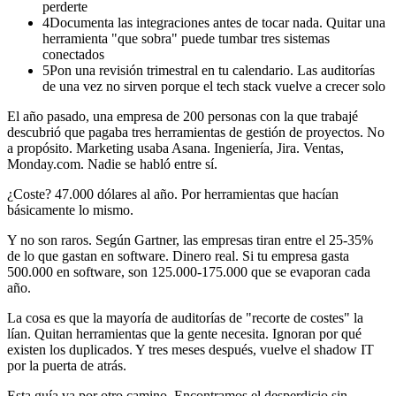
perderte
4
Documenta las integraciones antes de tocar nada. Quitar una
herramienta "que sobra" puede tumbar tres sistemas
conectados
5
Pon una revisión trimestral en tu calendario. Las auditorías
de una vez no sirven porque el tech stack vuelve a crecer solo
El año pasado, una empresa de 200 personas con la que trabajé
descubrió que pagaba tres herramientas de gestión de proyectos. No
a propósito. Marketing usaba Asana. Ingeniería, Jira. Ventas,
Monday.com. Nadie se habló entre sí.
¿Coste? 47.000 dólares al año. Por herramientas que hacían
básicamente lo mismo.
Y no son raros. Según Gartner, las empresas tiran entre el 25-35%
de lo que gastan en software. Dinero real. Si tu empresa gasta
500.000 en software, son 125.000-175.000 que se evaporan cada
año.
La cosa es que la mayoría de auditorías de "recorte de costes" la
lían. Quitan herramientas que la gente necesita. Ignoran por qué
existen los duplicados. Y tres meses después, vuelve el shadow IT
por la puerta de atrás.
Esta guía va por otro camino. Encontramos el desperdicio sin