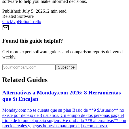
software to help you make informed decisions.
Published:
July 5, 2026
12
min read
Related Software
ClickUp
Notion
Trello
Found this guide helpful?
Get more expert software guides and comparison reports delivered
weekly.
Subscribe
Related Guides
Alternativas a Monday.com 2026: 8 Herramientas
que Sí Encajan
Monday.com no te cuenta que su plan Basic de **9 $/usuario** no
existe por debajo de 3 usuarios. Un equipo de dos personas paga el
triple de lo que el precio sugiere. He probado **8 alternativas** con
precios reales y pegas honestas para que elijas con cabeza.