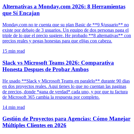
Alternativas a Monday.com 2026: 8 Herramientas
que Sí Encajan
Monday.com no te cuenta que su plan Basic de **9 $/usuario** no
existe por debajo de 3 usuarios. Un equipo de dos personas paga el
triple de lo que el precio sugiere. He probado **8 alternativas** con
precios reales y pegas honestas para que elijas con cabeza.
15
min read
Slack vs Microsoft Teams 2026: Comparativa
Honesta Despues de Probar Ambos
He usado **Slack y Microsoft Teams en paralelo** durante 90 dias
en dos proyectos reales. Aqui tienes lo que no cuentan las paginas
de precios, donde *gana de verdad* cada uno, y por que tu factura
de Microsoft 365 cambia la respuesta por completo.
14
min read
Gestión de Proyectos para Agencias: Cómo Manejar
Múltiples Clientes en 2026