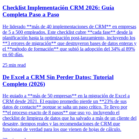
Checklist Implementación CRM 2026: Guía
Completa Paso a Paso
He liderado **más de 40 implementaciones de CRM** en empresas
de 5 a 500 empleados. Este checklist cubre **cada fase** desde la
planificación hasta la optimización post-lanzamiento, incluyendo los
**3 errores de migración** que destruyeron bases de datos enteras y
el **método de formación** que subió la adopción del 34% al 89%
en 60 días.
25
min read
De Excel a CRM Sin Perder Datos: Tutorial
Completo (2026)
He guiado a **más de 50 empresas** en la migración de Excel a
CRM desde 2021. El equipo promedio pierde un **23% de sus
datos de contacto** porque se salta un paso crítico. Te llevo por
**el proceso exacto de 8 pasos** que uso yo, incluyendo el
checklist de limpieza de datos que ha salvado a más de un cliente del
desastre, tiempos reales y las recomendaciones de CRM que
funcionan de verdad para los que vienen de hojas de cálculo.