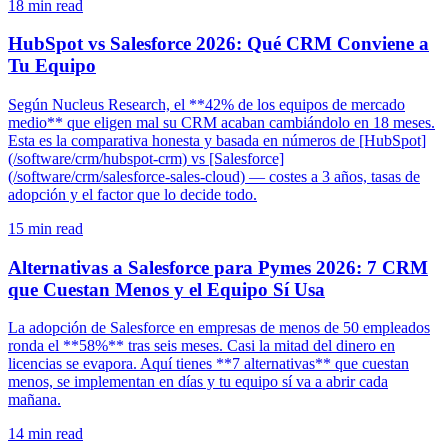
18
min read
HubSpot vs Salesforce 2026: Qué CRM Conviene a
Tu Equipo
Según Nucleus Research, el **42% de los equipos de mercado
medio** que eligen mal su CRM acaban cambiándolo en 18 meses.
Esta es la comparativa honesta y basada en números de [HubSpot]
(/software/crm/hubspot-crm) vs [Salesforce]
(/software/crm/salesforce-sales-cloud) — costes a 3 años, tasas de
adopción y el factor que lo decide todo.
15
min read
Alternativas a Salesforce para Pymes 2026: 7 CRM
que Cuestan Menos y el Equipo Sí Usa
La adopción de Salesforce en empresas de menos de 50 empleados
ronda el **58%** tras seis meses. Casi la mitad del dinero en
licencias se evapora. Aquí tienes **7 alternativas** que cuestan
menos, se implementan en días y tu equipo sí va a abrir cada
mañana.
14
min read