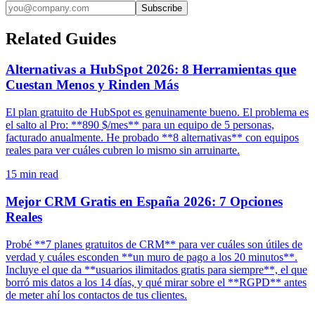
Subscribe
Related Guides
Alternativas a HubSpot 2026: 8 Herramientas que
Cuestan Menos y Rinden Más
El plan gratuito de HubSpot es genuinamente bueno. El problema es
el salto al Pro: **890 $/mes** para un equipo de 5 personas,
facturado anualmente. He probado **8 alternativas** con equipos
reales para ver cuáles cubren lo mismo sin arruinarte.
15
min read
Mejor CRM Gratis en España 2026: 7 Opciones
Reales
Probé **7 planes gratuitos de CRM** para ver cuáles son útiles de
verdad y cuáles esconden **un muro de pago a los 20 minutos**.
Incluye el que da **usuarios ilimitados gratis para siempre**, el que
borró mis datos a los 14 días, y qué mirar sobre el **RGPD** antes
de meter ahí los contactos de tus clientes.