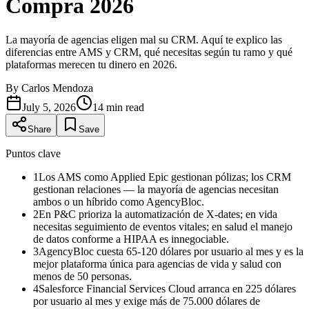
Compra 2026
La mayoría de agencias eligen mal su CRM. Aquí te explico las
diferencias entre AMS y CRM, qué necesitas según tu ramo y qué
plataformas merecen tu dinero en 2026.
By
Carlos Mendoza
July 5, 2026
14
min read
Share
Save
Puntos clave
1
Los AMS como Applied Epic gestionan pólizas; los CRM
gestionan relaciones — la mayoría de agencias necesitan
ambos o un híbrido como AgencyBloc.
2
En P&C prioriza la automatización de X-dates; en vida
necesitas seguimiento de eventos vitales; en salud el manejo
de datos conforme a HIPAA es innegociable.
3
AgencyBloc cuesta 65-120 dólares por usuario al mes y es la
mejor plataforma única para agencias de vida y salud con
menos de 50 personas.
4
Salesforce Financial Services Cloud arranca en 225 dólares
por usuario al mes y exige más de 75.000 dólares de