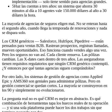
implementación — solo tiene sentido para agencias grandes.
5
Haz las cuentas a tres años: un sistema que ahorra 30
minutos al día a 10 agentes vale 150.000 dólares al año a 30
dólares la hora.
La mayoría de agencias de seguros eligen mal. No se enteran hasta
el segundo año, cuando llega la temporada de renovaciones y nada
se dispara solo.
Los CRM genéricos — Salesforce, HubSpot, Pipedrive — están
pensados para ventas B2B. Rastrean prospectos, registran llamadas,
mueven oportunidades. Eso funciona cuando vendes algo una vez.
Pero los seguros no van así. Cada cliente renueva. Las pólizas
cambian. Las X-dates caen dentro de tres años. Las aseguradoras
tienen requisitos regulatorios que ningún CRM genérico contempló.
¿Y entonces por qué tantas agencias siguen comprándolos?
Por otro lado, los sistemas de gestión de agencias como Applied
Epic y AMS360 son geniales para administrar pólizas. Pero en
gestión comercial se quedan cortos. La mayoría se construyeron en
los 90 y simplemente no evolucionaron.
La pregunta real no es qué CRM es mejor en abstracto. Es qué
combinación de herramientas tapa los huecos reales de tu operación
— y si una sola plataforma puede hacer los dos trabajos sin que