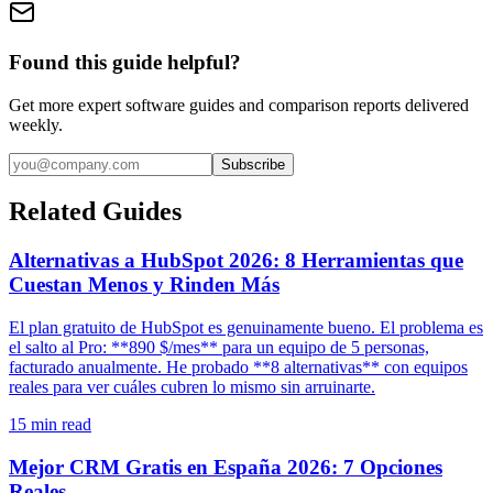
Found this guide helpful?
Get more expert software guides and comparison reports delivered
weekly.
Subscribe
Related Guides
Alternativas a HubSpot 2026: 8 Herramientas que
Cuestan Menos y Rinden Más
El plan gratuito de HubSpot es genuinamente bueno. El problema es
el salto al Pro: **890 $/mes** para un equipo de 5 personas,
facturado anualmente. He probado **8 alternativas** con equipos
reales para ver cuáles cubren lo mismo sin arruinarte.
15
min read
Mejor CRM Gratis en España 2026: 7 Opciones
Reales