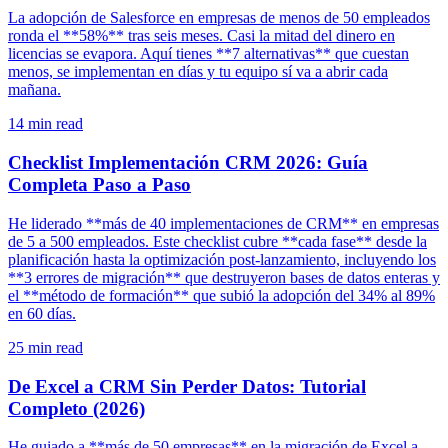
La adopción de Salesforce en empresas de menos de 50 empleados
ronda el **58%** tras seis meses. Casi la mitad del dinero en
licencias se evapora. Aquí tienes **7 alternativas** que cuestan
menos, se implementan en días y tu equipo sí va a abrir cada
mañana.
14
min read
Checklist Implementación CRM 2026: Guía
Completa Paso a Paso
He liderado **más de 40 implementaciones de CRM** en empresas
de 5 a 500 empleados. Este checklist cubre **cada fase** desde la
planificación hasta la optimización post-lanzamiento, incluyendo los
**3 errores de migración** que destruyeron bases de datos enteras y
el **método de formación** que subió la adopción del 34% al 89%
en 60 días.
25
min read
De Excel a CRM Sin Perder Datos: Tutorial
Completo (2026)
He guiado a **más de 50 empresas** en la migración de Excel a