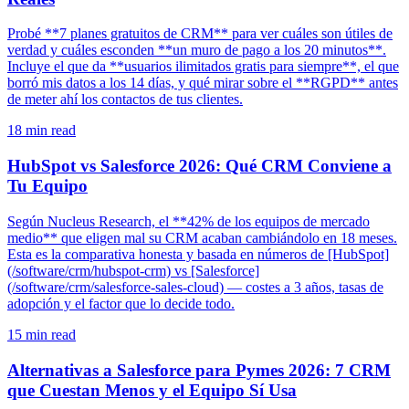
Probé **7 planes gratuitos de CRM** para ver cuáles son útiles de
verdad y cuáles esconden **un muro de pago a los 20 minutos**.
Incluye el que da **usuarios ilimitados gratis para siempre**, el que
borró mis datos a los 14 días, y qué mirar sobre el **RGPD** antes
de meter ahí los contactos de tus clientes.
18
min read
HubSpot vs Salesforce 2026: Qué CRM Conviene a
Tu Equipo
Según Nucleus Research, el **42% de los equipos de mercado
medio** que eligen mal su CRM acaban cambiándolo en 18 meses.
Esta es la comparativa honesta y basada en números de [HubSpot]
(/software/crm/hubspot-crm) vs [Salesforce]
(/software/crm/salesforce-sales-cloud) — costes a 3 años, tasas de
adopción y el factor que lo decide todo.
15
min read
Alternativas a Salesforce para Pymes 2026: 7 CRM
que Cuestan Menos y el Equipo Sí Usa