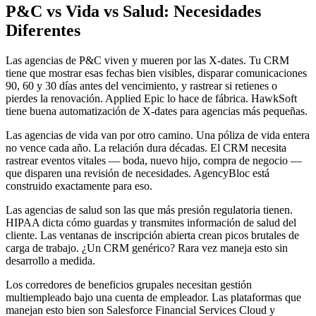
P&C vs Vida vs Salud: Necesidades
Diferentes
Las agencias de P&C viven y mueren por las X-dates. Tu CRM
tiene que mostrar esas fechas bien visibles, disparar comunicaciones
90, 60 y 30 días antes del vencimiento, y rastrear si retienes o
pierdes la renovación. Applied Epic lo hace de fábrica. HawkSoft
tiene buena automatización de X-dates para agencias más pequeñas.
Las agencias de vida van por otro camino. Una póliza de vida entera
no vence cada año. La relación dura décadas. El CRM necesita
rastrear eventos vitales — boda, nuevo hijo, compra de negocio —
que disparen una revisión de necesidades. AgencyBloc está
construido exactamente para eso.
Las agencias de salud son las que más presión regulatoria tienen.
HIPAA dicta cómo guardas y transmites información de salud del
cliente. Las ventanas de inscripción abierta crean picos brutales de
carga de trabajo. ¿Un CRM genérico? Rara vez maneja esto sin
desarrollo a medida.
Los corredores de beneficios grupales necesitan gestión
multiempleado bajo una cuenta de empleador. Las plataformas que
manejan esto bien son Salesforce Financial Services Cloud y