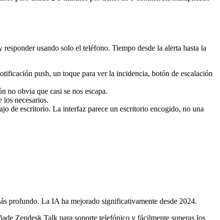
r y responder usando solo el teléfono. Tiempo desde la alerta hasta la
otificación push, un toque para ver la incidencia, botón de escalación
ión no obvia que casi se nos escapa.
e los necesarios.
jo de escritorio. La interfaz parece un escritorio encogido, no una
 más profundo. La IA ha mejorado significativamente desde 2024.
ñade Zendesk Talk para soporte telefónico y fácilmente superas los