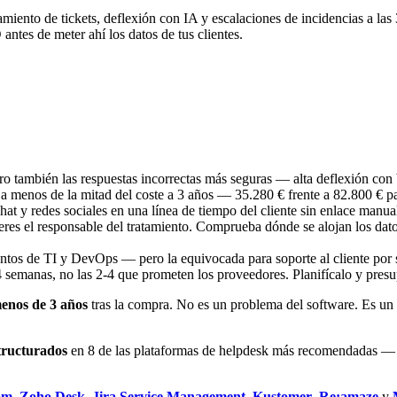
iento de tickets, deflexión con IA y escalaciones de incidencias a las 
D
antes de meter ahí los datos de tus clientes.
o también las respuestas incorrectas más seguras — alta deflexión con 
a menos de la mitad del coste a 3 años — 35.280 € frente a 82.800 € p
t y redes sociales en una línea de tiempo del cliente sin enlace manua
res el responsable del tratamiento. Comprueba dónde se alojan los datos
tos de TI y DevOps — pero la equivocada para soporte al cliente por su
 semanas, no las 2-4 que prometen los proveedores. Planifícalo y presu
enos de 3 años
tras la compra. No es un problema del software. Es un 
structurados
en 8 de las plataformas de helpdesk más recomendadas — n
om
,
Zoho Desk
,
Jira Service Management
,
Kustomer
,
Re:amaze
y