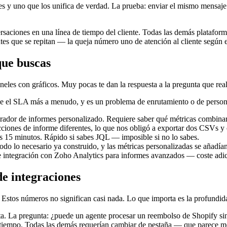
es y uno que los unifica de verdad. La prueba: enviar el mismo mensaje 
rsaciones en una línea de tiempo del cliente. Todas las demás platafor
ntes que se repitan — la queja número uno de atención al cliente según e
que buscas
neles con gráficos. Muy pocas te dan la respuesta a la pregunta que rea
e el SLA más a menudo, y es un problema de enrutamiento o de personal
ador de informes personalizado. Requiere saber qué métricas combinar. L
secciones de informe diferentes, lo que nos obligó a exportar dos CSVs
s 15 minutos. Rápido si sabes JQL — imposible si no lo sabes.
todo lo necesario ya construido, y las métricas personalizadas se añadí
re integración con Zoho Analytics para informes avanzados — coste adic
de integraciones
Estos números no significan casi nada. Lo que importa es la profundida
a. La pregunta: ¿puede un agente procesar un reembolso de Shopify sin
 tiempo. Todas las demás requerían cambiar de pestaña — que parece m