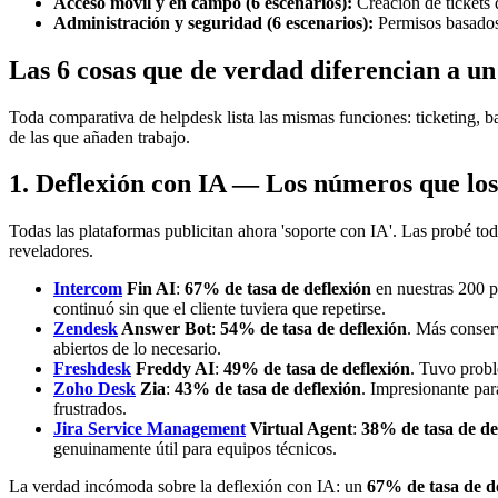
Acceso móvil y en campo (6 escenarios):
Creación de tickets d
Administración y seguridad (6 escenarios):
Permisos basados 
Las 6 cosas que de verdad diferencian a u
Toda comparativa de helpdesk lista las mismas funciones: ticketing, b
de las que añaden trabajo.
1. Deflexión con IA — Los números que lo
Todas las plataformas publicitan ahora 'soporte con IA'. Las probé tod
reveladores.
Intercom
Fin AI
:
67% de tasa de deflexión
en nuestras 200 p
continuó sin que el cliente tuviera que repetirse.
Zendesk
Answer Bot
:
54% de tasa de deflexión
. Más conserv
abiertos de lo necesario.
Freshdesk
Freddy AI
:
49% de tasa de deflexión
. Tuvo probl
Zoho Desk
Zia
:
43% de tasa de deflexión
. Impresionante par
frustrados.
Jira Service Management
Virtual Agent
:
38% de tasa de de
genuinamente útil para equipos técnicos.
La verdad incómoda sobre la deflexión con IA: un
67% de tasa de d