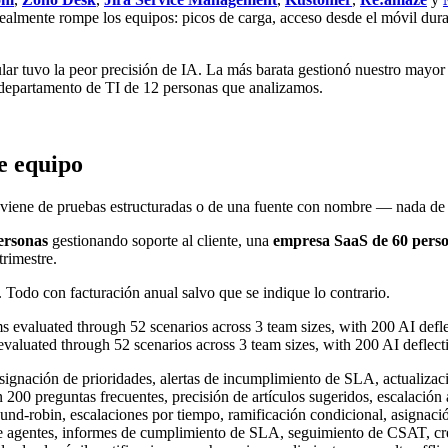
almente rompe los equipos: picos de carga, acceso desde el móvil duran
r tuvo la peor precisión de IA. La más barata gestionó nuestro mayor v
 departamento de TI de 12 personas que analizamos.
e equipo
 viene de pruebas estructuradas o de una fuente con nombre — nada de 'e
ersonas
gestionando soporte al cliente, una
empresa SaaS de 60 pers
trimestre.
. Todo con facturación anual salvo que se indique lo contrario.
evaluated through 52 scenarios across 3 team sizes, with 200 AI deflec
ignación de prioridades, alertas de incumplimiento de SLA, actualizacio
 200 preguntas frecuentes, precisión de artículos sugeridos, escalación 
nd-robin, escalaciones por tiempo, ramificación condicional, asignaci
 agentes, informes de cumplimiento de SLA, seguimiento de CSAT, cre