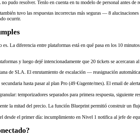
A no pudo resolver. Tenlo en cuenta en tu modelo de personal antes de
también tuvo las respuestas incorrectas más seguras — 8 alucinaciones 
do ocurrir.
umples
 es. La diferencia entre plataformas está en qué pasa en los 10 minutos
taformas y luego dejé intencionadamente que 20 tickets se acercaran al 
ntana de SLA. El enrutamiento de escalación — reasignación automátic
 secundaria hasta pasar al plan Pro (49 €/agente/mes). El email de alert
anular: temporizadores separados para primera respuesta, siguiente re
te la mitad del precio. La función Blueprint permitió construir un flu
l desde el primer día: incumplimiento en Nivel 1 notifica al jefe de equi
onectado?