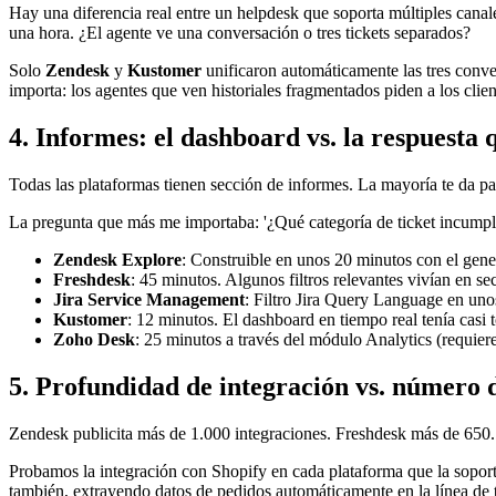
Hay una diferencia real entre un helpdesk que soporta múltiples canal
una hora. ¿El agente ve una conversación o tres tickets separados?
Solo
Zendesk
y
Kustomer
unificaron automáticamente las tres conve
importa: los agentes que ven historiales fragmentados piden a los clie
4. Informes: el dashboard vs. la respuesta 
Todas las plataformas tienen sección de informes. La mayoría te da pa
La pregunta que más me importaba: '¿Qué categoría de ticket incumpl
Zendesk Explore
: Construible en unos 20 minutos con el gener
Freshdesk
: 45 minutos. Algunos filtros relevantes vivían en 
Jira Service Management
: Filtro Jira Query Language en uno
Kustomer
: 12 minutos. El dashboard en tiempo real tenía casi 
Zoho Desk
: 25 minutos a través del módulo Analytics (requie
5. Profundidad de integración vs. número 
Zendesk publicita más de 1.000 integraciones. Freshdesk más de 650. 
Probamos la integración con Shopify en cada plataforma que la soport
también, extrayendo datos de pedidos automáticamente en la línea de