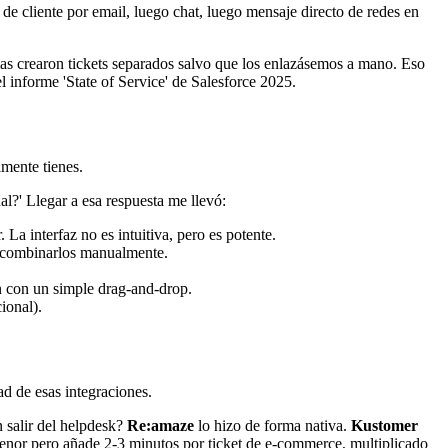
de cliente por email, luego chat, luego mensaje directo de redes en
mas crearon tickets separados salvo que los enlazásemos a mano. Eso
l informe 'State of Service' de Salesforce 2025.
lmente tienes.
?' Llegar a esa respuesta me llevó:
a interfaz no es intuitiva, pero es potente.
 y combinarlos manualmente.
an con un simple drag-and-drop.
ional).
d de esas integraciones.
 salir del helpdesk?
Re:amaze
lo hizo de forma nativa.
Kustomer
enor pero añade 2-3 minutos por ticket de e-commerce, multiplicado