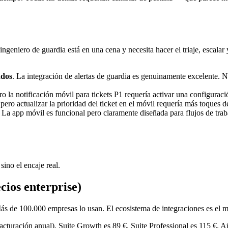
el ingeniero de guardia está en una cena y necesita hacer el triaje, escala
ndos
. La integración de alertas de guardia es genuinamente excelente. N
ro la notificación móvil para tickets P1 requería activar una configurac
pero actualizar la prioridad del ticket en el móvil requería más toques d
. La app móvil es funcional pero claramente diseñada para flujos de traba
sino el encaje real.
cios enterprise)
Más de 100.000 empresas lo usan. El ecosistema de integraciones es el
acturación anual). Suite Growth es 89 €. Suite Professional es 115 €. A