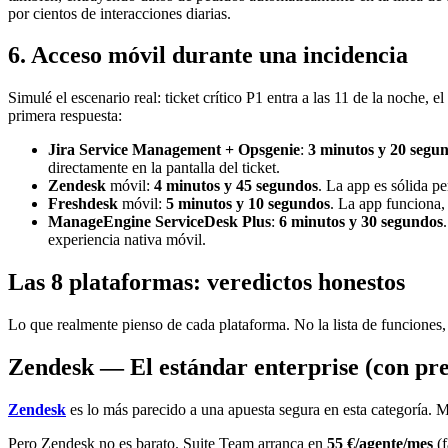
por cientos de interacciones diarias.
6. Acceso móvil durante una incidencia
Simulé el escenario real: ticket crítico P1 entra a las 11 de la noche, 
primera respuesta:
Jira Service Management + Opsgenie
:
3 minutos y 20 segu
directamente en la pantalla del ticket.
Zendesk
móvil:
4 minutos y 45 segundos
. La app es sólida pe
Freshdesk
móvil:
5 minutos y 10 segundos
. La app funciona, 
ManageEngine ServiceDesk Plus
:
6 minutos y 30 segundos
experiencia nativa móvil.
Las 8 plataformas: veredictos honestos
Lo que realmente pienso de cada plataforma. No la lista de funciones, 
Zendesk — El estándar enterprise (con pre
Zendesk
es lo más parecido a una apuesta segura en esta categoría. 
Pero Zendesk no es barato. Suite Team arranca en
55 €/agente/mes
(f