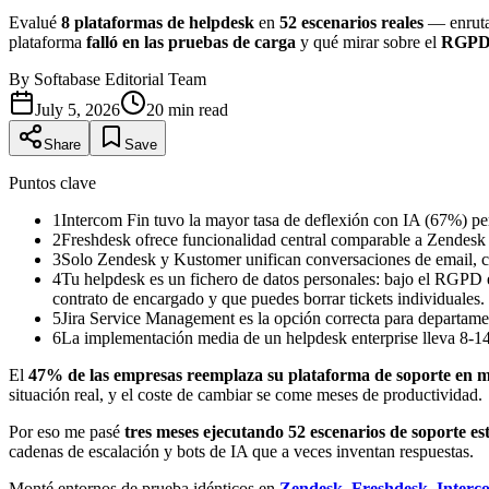
Evalué
8 plataformas de helpdesk
en
52 escenarios reales
— enrutam
plataforma
falló en las pruebas de carga
y qué mirar sobre el
RGP
By
Softabase Editorial Team
July 5, 2026
20
min read
Share
Save
Puntos clave
1
Intercom Fin tuvo la mayor tasa de deflexión con IA (67%) per
2
Freshdesk ofrece funcionalidad central comparable a Zendesk 
3
Solo Zendesk y Kustomer unifican conversaciones de email, cha
4
Tu helpdesk es un fichero de datos personales: bajo el RGPD e
contrato de encargado y que puedes borrar tickets individuales.
5
Jira Service Management es la opción correcta para departamen
6
La implementación media de un helpdesk enterprise lleva 8-14
El
47% de las empresas reemplaza su plataforma de soporte en m
situación real, y el coste de cambiar se come meses de productividad.
Por eso me pasé
tres meses ejecutando 52 escenarios de soporte e
cadenas de escalación y bots de IA que a veces inventan respuestas.
Monté entornos de prueba idénticos en
Zendesk
,
Freshdesk
,
Interc