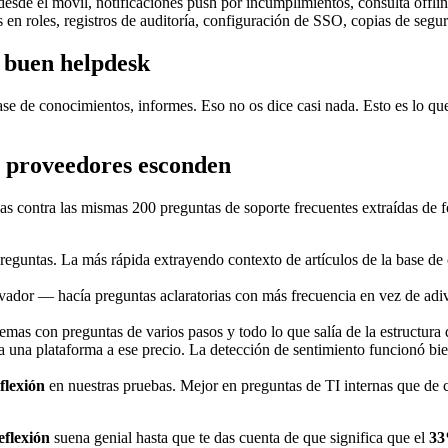
esde el móvil, notificaciones push por incumplimientos, consulta offlin
en roles, registros de auditoría, configuración de SSO, copias de segu
n buen helpdesk
ase de conocimientos, informes. Eso no os dice casi nada. Esto es lo qu
s proveedores esconden
as contra las mismas 200 preguntas de soporte frecuentes extraídas de fo
reguntas. La más rápida extrayendo contexto de artículos de la base de
ador — hacía preguntas aclaratorias con más frecuencia en vez de adivin
emas con preguntas de varios pasos y todo lo que salía de la estructura
a una plataforma a ese precio. La detección de sentimiento funcionó b
flexión
en nuestras pruebas. Mejor en preguntas de TI internas que de ca
eflexión
suena genial hasta que te das cuenta de que significa que el
33