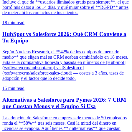
Incluye el que da **usuarios ilimitados gratis para siempre**, el que
borró mis datos a los 14 días, y qué mirar sobre el **RGPD** antes
de meter ahí los contactos de tus clientes.
18
min read
HubSpot vs Salesforce 2026: Qué CRM Conviene a
Tu Equipo
Según Nucleus Research, el **42% de los equipos de mercado
medio** que eligen mal su CRM acaban cambiándolo en 18 meses.
Esta es la comparativa honesta y basada en números de [HubSpot]
(/software/crm/hubspot-crm) vs [Salesforce]
(/software/crm/salesforce-sales-cloud) — costes a 3 años, tasas de
adopción y el factor que lo decide todo.
15
min read
Alternativas a Salesforce para Pymes 2026: 7 CRM
que Cuestan Menos y el Equipo Sí Usa
La adopción de Salesforce en empresas de menos de 50 empleados
ronda el **58%** tras seis meses. Casi la mitad del dinero en
licencias se evapora. Aquí tienes **7 alternativas** que cuestan