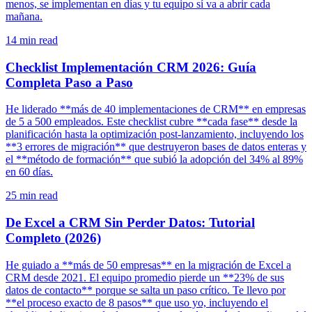
menos, se implementan en días y tu equipo sí va a abrir cada
mañana.
14
min read
Checklist Implementación CRM 2026: Guía
Completa Paso a Paso
He liderado **más de 40 implementaciones de CRM** en empresas
de 5 a 500 empleados. Este checklist cubre **cada fase** desde la
planificación hasta la optimización post-lanzamiento, incluyendo los
**3 errores de migración** que destruyeron bases de datos enteras y
el **método de formación** que subió la adopción del 34% al 89%
en 60 días.
25
min read
De Excel a CRM Sin Perder Datos: Tutorial
Completo (2026)
He guiado a **más de 50 empresas** en la migración de Excel a
CRM desde 2021. El equipo promedio pierde un **23% de sus
datos de contacto** porque se salta un paso crítico. Te llevo por
**el proceso exacto de 8 pasos** que uso yo, incluyendo el