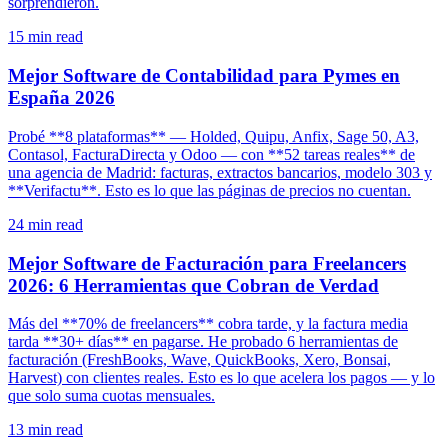
sorprendieron.
15
min read
Mejor Software de Contabilidad para Pymes en
España 2026
Probé **8 plataformas** — Holded, Quipu, Anfix, Sage 50, A3,
Contasol, FacturaDirecta y Odoo — con **52 tareas reales** de
una agencia de Madrid: facturas, extractos bancarios, modelo 303 y
**Verifactu**. Esto es lo que las páginas de precios no cuentan.
24
min read
Mejor Software de Facturación para Freelancers
2026: 6 Herramientas que Cobran de Verdad
Más del **70% de freelancers** cobra tarde, y la factura media
tarda **30+ días** en pagarse. He probado 6 herramientas de
facturación (FreshBooks, Wave, QuickBooks, Xero, Bonsai,
Harvest) con clientes reales. Esto es lo que acelera los pagos — y lo
que solo suma cuotas mensuales.
13
min read