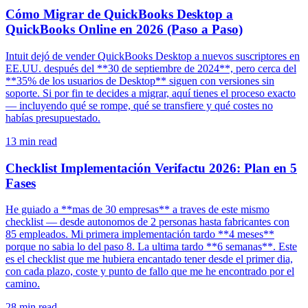
Cómo Migrar de QuickBooks Desktop a
QuickBooks Online en 2026 (Paso a Paso)
Intuit dejó de vender QuickBooks Desktop a nuevos suscriptores en
EE.UU. después del **30 de septiembre de 2024**, pero cerca del
**35% de los usuarios de Desktop** siguen con versiones sin
soporte. Si por fin te decides a migrar, aquí tienes el proceso exacto
— incluyendo qué se rompe, qué se transfiere y qué costes no
habías presupuestado.
13
min read
Checklist Implementación Verifactu 2026: Plan en 5
Fases
He guiado a **mas de 30 empresas** a traves de este mismo
checklist — desde autonomos de 2 personas hasta fabricantes con
85 empleados. Mi primera implementación tardo **4 meses**
porque no sabia lo del paso 8. La ultima tardo **6 semanas**. Este
es el checklist que me hubiera encantado tener desde el primer dia,
con cada plazo, coste y punto de fallo que me he encontrado por el
camino.
28
min read