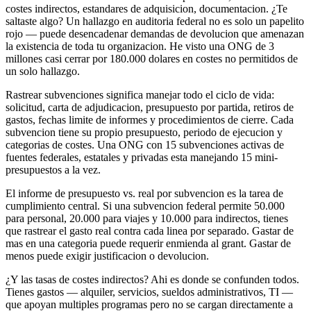
costes indirectos, estandares de adquisicion, documentacion. ¿Te
saltaste algo? Un hallazgo en auditoria federal no es solo un papelito
rojo — puede desencadenar demandas de devolucion que amenazan
la existencia de toda tu organizacion. He visto una ONG de 3
millones casi cerrar por 180.000 dolares en costes no permitidos de
un solo hallazgo.
Rastrear subvenciones significa manejar todo el ciclo de vida:
solicitud, carta de adjudicacion, presupuesto por partida, retiros de
gastos, fechas limite de informes y procedimientos de cierre. Cada
subvencion tiene su propio presupuesto, periodo de ejecucion y
categorias de costes. Una ONG con 15 subvenciones activas de
fuentes federales, estatales y privadas esta manejando 15 mini-
presupuestos a la vez.
El informe de presupuesto vs. real por subvencion es la tarea de
cumplimiento central. Si una subvencion federal permite 50.000
para personal, 20.000 para viajes y 10.000 para indirectos, tienes
que rastrear el gasto real contra cada linea por separado. Gastar de
mas en una categoria puede requerir enmienda al grant. Gastar de
menos puede exigir justificacion o devolucion.
¿Y las tasas de costes indirectos? Ahi es donde se confunden todos.
Tienes gastos — alquiler, servicios, sueldos administrativos, TI —
que apoyan multiples programas pero no se cargan directamente a