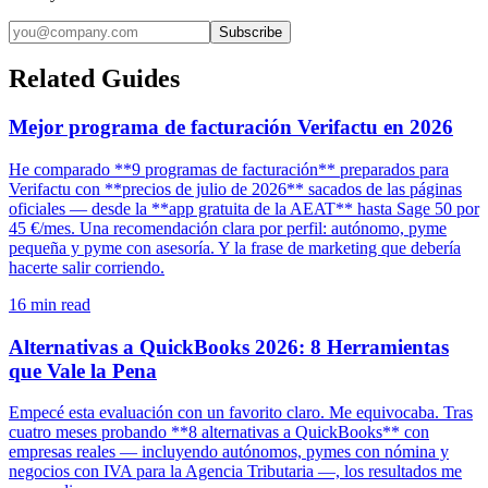
Subscribe
Related Guides
Mejor programa de facturación Verifactu en 2026
He comparado **9 programas de facturación** preparados para
Verifactu con **precios de julio de 2026** sacados de las páginas
oficiales — desde la **app gratuita de la AEAT** hasta Sage 50 por
45 €/mes. Una recomendación clara por perfil: autónomo, pyme
pequeña y pyme con asesoría. Y la frase de marketing que debería
hacerte salir corriendo.
16
min read
Alternativas a QuickBooks 2026: 8 Herramientas
que Vale la Pena
Empecé esta evaluación con un favorito claro. Me equivocaba. Tras
cuatro meses probando **8 alternativas a QuickBooks** con
empresas reales — incluyendo autónomos, pymes con nómina y
negocios con IVA para la Agencia Tributaria —, los resultados me