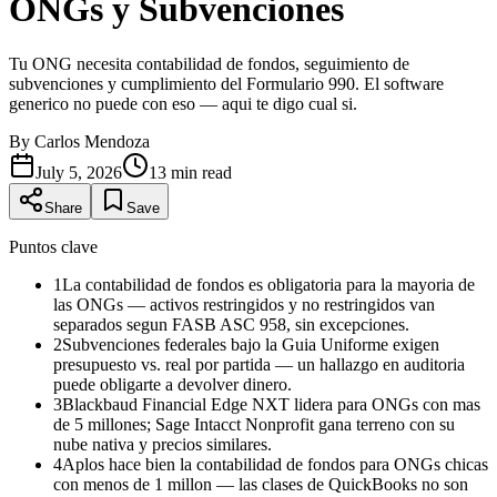
ONGs y Subvenciones
Tu ONG necesita contabilidad de fondos, seguimiento de
subvenciones y cumplimiento del Formulario 990. El software
generico no puede con eso — aqui te digo cual si.
By
Carlos Mendoza
July 5, 2026
13
min read
Share
Save
Puntos clave
1
La contabilidad de fondos es obligatoria para la mayoria de
las ONGs — activos restringidos y no restringidos van
separados segun FASB ASC 958, sin excepciones.
2
Subvenciones federales bajo la Guia Uniforme exigen
presupuesto vs. real por partida — un hallazgo en auditoria
puede obligarte a devolver dinero.
3
Blackbaud Financial Edge NXT lidera para ONGs con mas
de 5 millones; Sage Intacct Nonprofit gana terreno con su
nube nativa y precios similares.
4
Aplos hace bien la contabilidad de fondos para ONGs chicas
con menos de 1 millon — las clases de QuickBooks no son