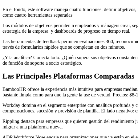
En el fondo, este software maneja cuatro funciones: definir objetivos,
como cuatro herramientas separadas.
Los módulos de objetivos permiten a empleados y mánagers crear, segu
estrategia de la empresa, y dashboards de progreso en tiempo real.
Las herramientas de feedback permiten evaluaciones 360, reconocimi
través de formularios rápidos que se completan en dos minutos.
¿Y la analítica? Conecta todo. ¿Quién supera sus objetivos constan
de función de soporte a socio estratégico.
Las Principales Plataformas Comparadas
BambooHR ofrece la experiencia más intuitiva para empresas medianas. 
bastante limpia como para que la gente la use de verdad. Precios: $8
Workday domina en el segmento enterprise con analítica profunda y c
compensaciones, sucesión y previsión de plantilla. El lado negativo: 
Rippling destaca para empresas que quieren gestión del rendimiento j
migrar a una plataforma nueva.
ADP Workforce Now encaja para organizaciones que ya están en el eco