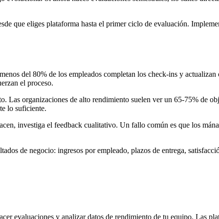
sde que eliges plataforma hasta el primer ciclo de evaluación. Implemen
Si menos del 80% de los empleados completan los check-ins y actualizan o
uerzan el proceso.
o. Las organizaciones de alto rendimiento suelen ver un 65-75% de obj
 lo suficiente.
en, investiga el feedback cualitativo. Un fallo común es que los mánage
ltados de negocio: ingresos por empleado, plazos de entrega, satisfacció
hacer evaluaciones y analizar datos de rendimiento de tu equipo. Las p