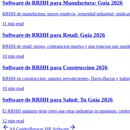
Software de RRHH para Manufactura: Guia 2026
RRHH de manufactura: turnos rotativos, seguridad industrial, sindicato
11
min read
Software de RRHH para Retail: Guia 2026
RRHH de retail: turnos, contratacion masiva y una rotacion que puede
10
min read
Software de RRHH para Construccion 2026
RRHH en construccion: salarios prevalecientes, Davis-Bacon y trabaja
10
min read
Software de RRHH para Salud: Tu Guia 2026
El RRHH sanitario tiene retos que otras industrias ni imaginan: cre
12
min read
All Guides
Browse
HR Software