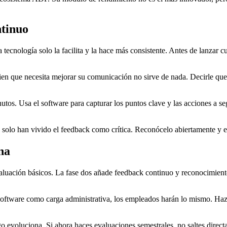
tinuo
 tecnología solo la facilita y la hace más consistente. Antes de lanzar
ien que necesita mejorar su comunicación no sirve de nada. Decirle que
s. Usa el software para capturar los puntos clave y las acciones a seg
 solo han vivido el feedback como crítica. Reconócelo abiertamente y 
na
valuación básicos. La fase dos añade feedback continuo y reconocimiento
el software como carga administrativa, los empleados harán lo mismo. H
go evoluciona. Si ahora haces evaluaciones semestrales, no saltes dire