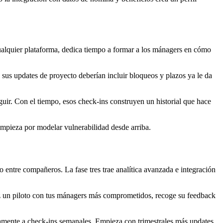
 cualquier plataforma, dedica tiempo a formar a los mánagers en cómo
 sus updates de proyecto deberían incluir bloqueos y plazos ya le da
uir. Con el tiempo, esos check-ins construyen un historial que hace
empieza por modelar vulnerabilidad desde arriba.
 entre compañeros. La fase tres trae analítica avanzada e integración
az un piloto con tus mánagers más comprometidos, recoge su feedback
ctamente a check-ins semanales. Empieza con trimestrales más updates