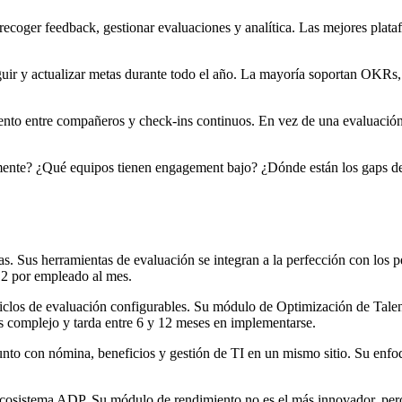
 recoger feedback, gestionar evaluaciones y analítica. Las mejores plat
ir y actualizar metas durante todo el año. La mayoría soportan OKRs, 
ento entre compañeros y check-ins continuos. En vez de una evaluació
temente? ¿Qué equipos tienen engagement bajo? ¿Dónde están los gaps 
Sus herramientas de evaluación se integran a la perfección con los per
-12 por empleado al mes.
iclos de evaluación configurables. Su módulo de Optimización de Talen
es complejo y tarda entre 6 y 12 meses en implementarse.
unto con nómina, beneficios y gestión de TI en un mismo sitio. Su enfo
sistema ADP. Su módulo de rendimiento no es el más innovador, pero l