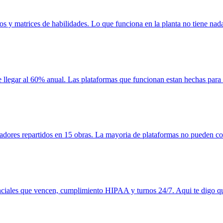
s y matrices de habilidades. Lo que funciona en la planta no tiene nada
 llegar al 60% anual. Las plataformas que funcionan estan hechas para 
dores repartidos en 15 obras. La mayoria de plataformas no pueden con 
denciales que vencen, cumplimiento HIPAA y turnos 24/7. Aqui te digo q