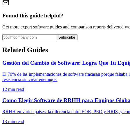
Found this guide helpful?
Get more expert software guides and comparison reports delivered we
Subscribe
Related Guides
Gestión del Cambio de Software: Logra Que Tu Equip
El 70% de las implementaciones de software fracasan porque faltaba 
resistencia sin crear enemigos.
12
min read
Como Elegir Software de RRHH para Equipos Globa
RRHH en varios paises: la diferencia entre EOR, PEO y HRIS, y como e
13
min read