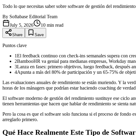
Todo lo que necesitas saber sobre software de gestión del rendimien
By
Softabase Editorial Team
July 5, 2026
10
min read
Share
Save
Puntos clave
1
El feedback continuo con check-ins semanales supera con creces
2
BambooHR va genial para medianas empresas, Workday manda 
3
Lanza en fases: primero objetivos, luego feedback, después ana
4
Apunta a más del 80% de participación y un 65-75% de objeti
Las evaluaciones anuales de rendimiento se están muriendo. Y la verd
horas de los mánagers que podrían estar haciendo coaching de verdad
El software moderno de gestión del rendimiento sustituye ese ciclo 
tienen herramientas que hacen que hablar de rendimiento se sienta nat
Pero la cosa es que el software solo funciona si el proceso de fondo
arreglarlo primero.
Qué Hace Realmente Este Tipo de Softwar