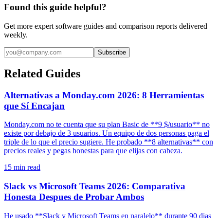
Found this guide helpful?
Get more expert software guides and comparison reports delivered
weekly.
Subscribe
Related Guides
Alternativas a Monday.com 2026: 8 Herramientas
que Sí Encajan
Monday.com no te cuenta que su plan Basic de **9 $/usuario** no
existe por debajo de 3 usuarios. Un equipo de dos personas paga el
triple de lo que el precio sugiere. He probado **8 alternativas** con
precios reales y pegas honestas para que elijas con cabeza.
15
min read
Slack vs Microsoft Teams 2026: Comparativa
Honesta Despues de Probar Ambos
He usado **Slack y Microsoft Teams en paralelo** durante 90 dias