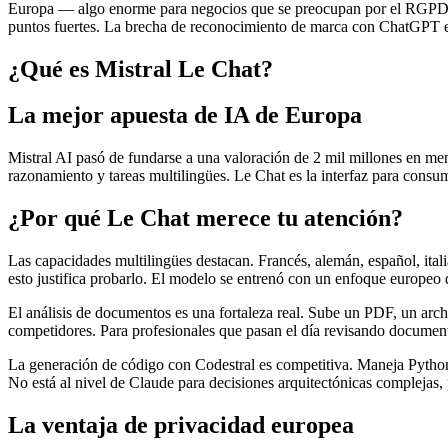
Europa — algo enorme para negocios que se preocupan por el RGPD. E
puntos fuertes. La brecha de reconocimiento de marca con ChatGPT es 
¿Qué es Mistral Le Chat?
La mejor apuesta de IA de Europa
Mistral AI pasó de fundarse a una valoración de 2 mil millones en m
razonamiento y tareas multilingües. Le Chat es la interfaz para cons
¿Por qué Le Chat merece tu atención?
Las capacidades multilingües destacan. Francés, alemán, español, ita
esto justifica probarlo. El modelo se entrenó con un enfoque europeo d
El análisis de documentos es una fortaleza real. Sube un PDF, un arch
competidores. Para profesionales que pasan el día revisando document
La generación de código con Codestral es competitiva. Maneja Python
No está al nivel de Claude para decisiones arquitectónicas complejas, 
La ventaja de privacidad europea