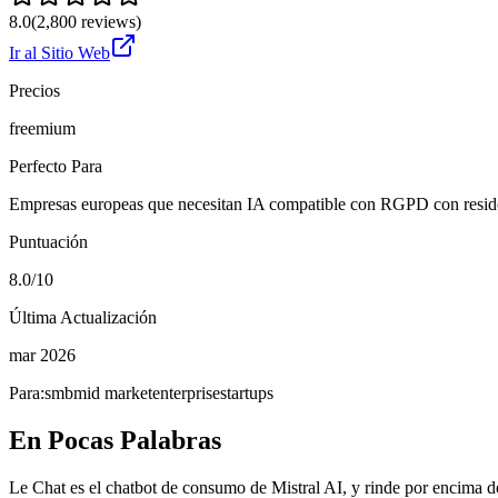
8.0
(
2,800
reviews)
Ir al Sitio Web
Precios
freemium
Perfecto Para
Empresas europeas que necesitan IA compatible con RGPD con reside
Puntuación
8.0/10
Última Actualización
mar 2026
Para:
smb
mid market
enterprise
startups
En Pocas Palabras
Le Chat es el chatbot de consumo de Mistral AI, y rinde por encima 