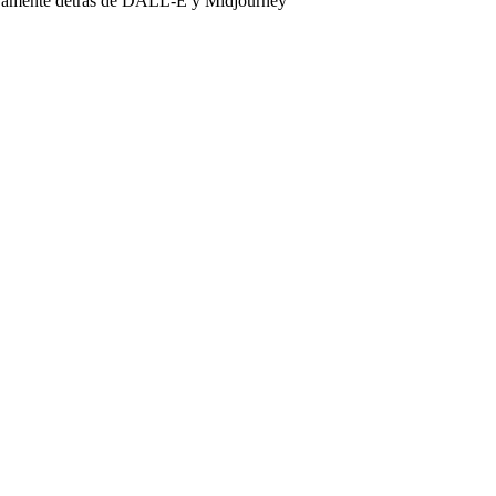
tivamente detrás de DALL-E y Midjourney