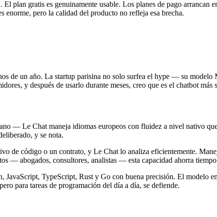
l plan gratis es genuinamente usable. Los planes de pago arrancan en
enorme, pero la calidad del producto no refleja esa brecha.
enos de un año. La startup parisina no solo surfea el hype — su mode
umidores, y después de usarlo durante meses, creo que es el chatbot más
liano — Le Chat maneja idiomas europeos con fluidez a nivel nativo qu
eliberado, y se nota.
ivo de código o un contrato, y Le Chat lo analiza eficientemente. Manej
os — abogados, consultores, analistas — esta capacidad ahorra tiempo 
, JavaScript, TypeScript, Rust y Go con buena precisión. El modelo en
pero para tareas de programación del día a día, se defiende.