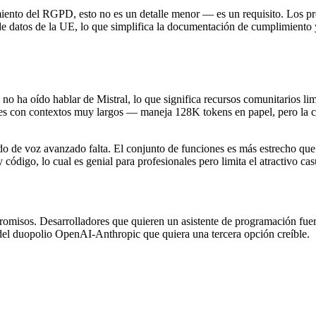
ento del RGPD, esto no es un detalle menor — es un requisito. Los pr
 de datos de la UE, lo que simplifica la documentación de cumplimiento y
no ha oído hablar de Mistral, lo que significa recursos comunitarios l
tades con contextos muy largos — maneja 128K tokens en papel, pero la
do de voz avanzado falta. El conjunto de funciones es más estrecho que
 código, lo cual es genial para profesionales pero limita el atractivo cas
sos. Desarrolladores que quieren un asistente de programación fuerte
del duopolio OpenAI-Anthropic que quiera una tercera opción creíble.