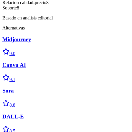
Relacion calidad-precio
8
Soporte
8
Basado en analisis editorial
Alternativas
Midjourney
9.0
Canva AI
9.1
Sora
8.8
DALL-E
8.5